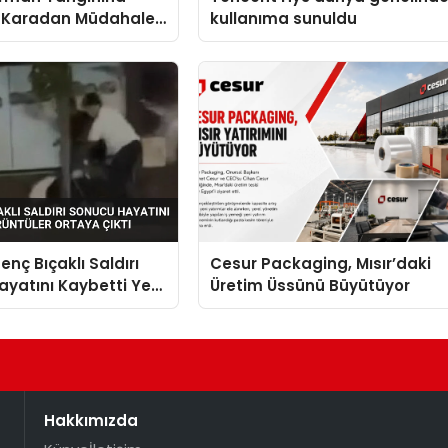
 Karadan Müdahale
kullanıma sunuldu
enç Bıçaklı Saldırı
Cesur Packaging, Mısır’daki
yatını Kaybetti Yeni
Üretim Üssünü Büyütüyor
r Ortaya Çıktı
Hakkımızda