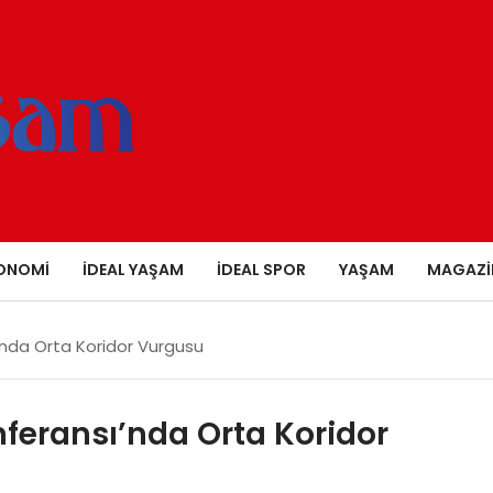
ONOMI
İDEAL YAŞAM
İDEAL SPOR
YAŞAM
MAGAZI
ı’nda Orta Koridor Vurgusu
nferansı’nda Orta Koridor