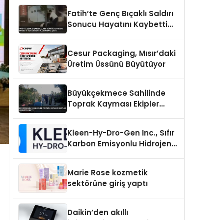
Fatih’te Genç Bıçaklı Saldırı
Sonucu Hayatını Kaybetti
Yeni Görüntüler Ortaya Çıktı
Cesur Packaging, Mısır’daki
Üretim Üssünü Büyütüyor
Büyükçekmece Sahilinde
Toprak Kayması Ekipler
Harekete Geçti
Kleen-Hy-Dro-Gen Inc., Sıfır
Karbon Emisyonlu Hidrojen
Isıtma Teknolojisinde ISO ve
TSSA Düzenleyici Onaylarını
Marie Rose kozmetik
Aldı
sektörüne giriş yaptı
Daikin’den akıllı