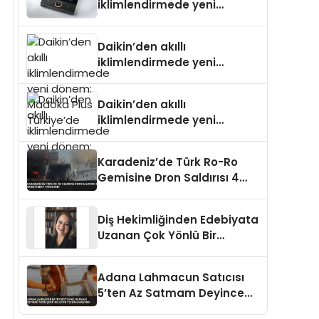
iklimlendirmede yeni
dönem: Madoka Plus
Türkiye’de
Daikin’den akıllı
iklimlendirmede yeni
dönem: Madoka Plus
Türkiye’de
Daikin’den akıllı
iklimlendirmede yeni
dönem: Madoka Plus
Türkiye’de
Karadeniz’de Türk Ro-Ro
Gemisine Dron Saldırısı 4
Mürettebat Yaralandı
Diş Hekimliğinden Edebiyata
Uzanan Çok Yönlü Bir
Yaşam: Yeşim Şahin Yaman
Adana Lahmacun Satıcısı
5’ten Az Satmam Deyince
Tepki Çekti Belediye