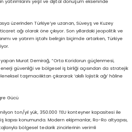
tin yatırımlarını yeşil ve dijital dönüşüm ekseninde
asya üzerinden Türkiye’ye uzanan, Süveyş ve Kuzey
caret ağı olarak öne çıkıyor. Son yıllardaki jeopolitik ve
anımı ve yatırım iştahı belirgin biçimde artarken, Türkiye
iyor.
gu yapan Murat Demirağ, “Orta Koridorun güçlenmesi,
erji güvenliği ve bölgesel iş birliği açısından da stratejik
eksel taşımacılıktan çıkararak ‘akıllı lojistik ağı’ hâline
egre Gücü
milyon ton/yıl yük, 350.000 TEU konteyner kapasitesi ile
iş kapısı konumunda. Modern ekipmanlar, Ro-Ro altyapısı,
arıyla bölgesel tedarik zincirlerinin verimli