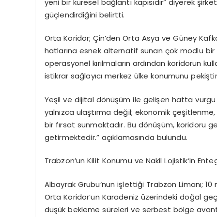
yeni bir küresel bağlantı kapısıdır” diyerek şirke
güçlendirdiğini belirtti.
Orta Koridor; Çin’den Orta Asya ve Güney Kafk
hatlarına esnek alternatif sunan çok modlu bir ti
operasyonel kırılmaların ardından koridorun kull
istikrar sağlayıcı merkez ülke konumunu pekiştir
Yeşil ve dijital dönüşüm ile gelişen hatta vur
yalnızca ulaştırma değil; ekonomik çeşitlenme, en
bir fırsat sunmaktadır. Bu dönüşüm, koridoru gelen
getirmektedir.” açıklamasında bulundu.
Trabzon’un Kilit Konumu ve Nakil Lojistik’in Ent
Albayrak Grubu’nun işlettiği Trabzon Limanı; 10 
Orta Koridor’un Karadeniz üzerindeki doğal geç
düşük bekleme süreleri ve serbest bölge avantajl