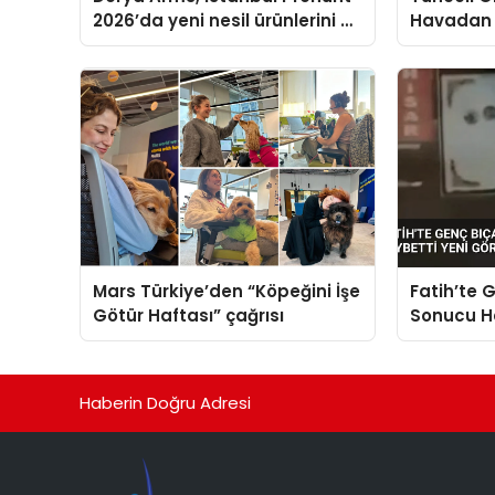
2026’da yeni nesil ürünlerini ve
Havadan
global marka vizyonunu
Ediliyor
sergiledi
Mars Türkiye’den “Köpeğini İşe
Fatih’te G
Götür Haftası” çağrısı
Sonucu Ha
Görüntüle
Haberin Doğru Adresi