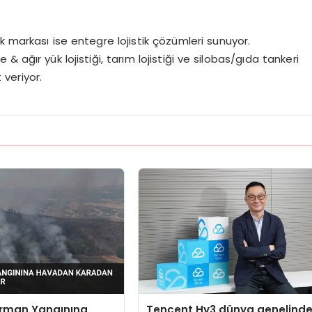
k markası ise entegre lojistik çözümleri sunuyor.
 ağır yük lojistiği, tarım lojistiği ve silobas/gıda tankeri
 veriyor.
Orman Yangınına
Tencent Hy3 dünya genelind