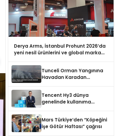
Derya Arms, İstanbul Prohunt 2026’da
yeni nesil ürünlerini ve global marka
vizyonunu sergiledi
Tunceli Orman Yangınına
Havadan Karadan
Müdahale Ediliyor
Tencent Hy3 dünya
genelinde kullanıma
sunuldu
Mars Türkiye’den “Köpeğini
İşe Götür Haftası” çağrısı