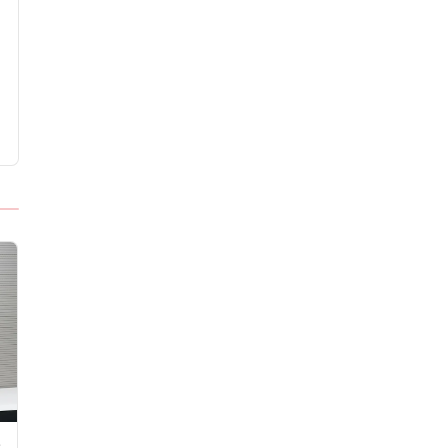
Tezgahı Kaldırdı
e