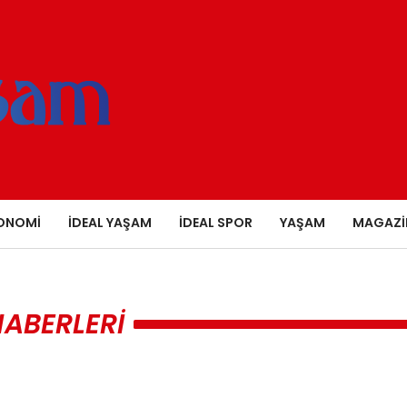
ONOMI
İDEAL YAŞAM
İDEAL SPOR
YAŞAM
MAGAZI
HABERLERI