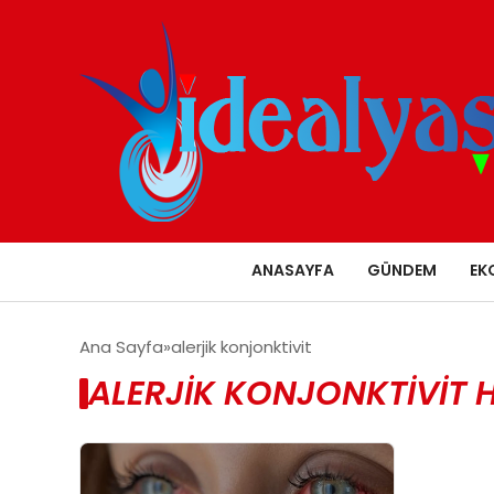
ANASAYFA
GÜNDEM
EK
Ana Sayfa
alerjik konjonktivit
ALERJIK KONJONKTIVIT 