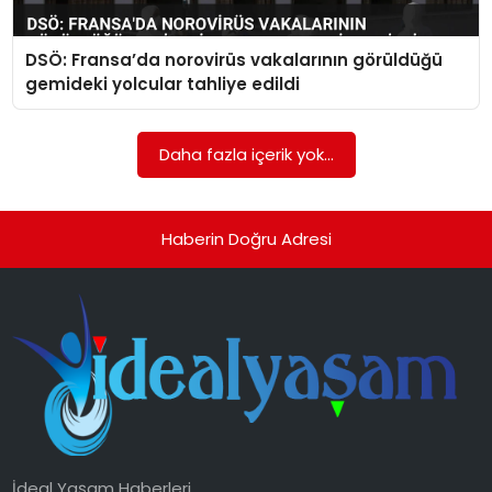
YAŞAM
DSÖ: Fransa’da norovirüs vakalarının görüldüğü
MAGAZIN
gemideki yolcular tahliye edildi
SAĞLIK
Daha fazla içerik yok...
SOSYAL HABER
Haberin Doğru Adresi
İdeal Yaşam Haberleri