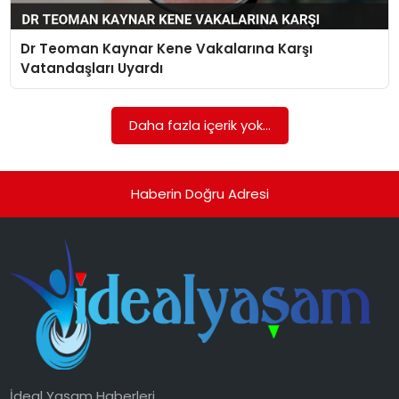
YAŞAM
Dr Teoman Kaynar Kene Vakalarına Karşı
MAGAZIN
Vatandaşları Uyardı
SAĞLIK
Daha fazla içerik yok...
SOSYAL HABER
Haberin Doğru Adresi
İdeal Yaşam Haberleri