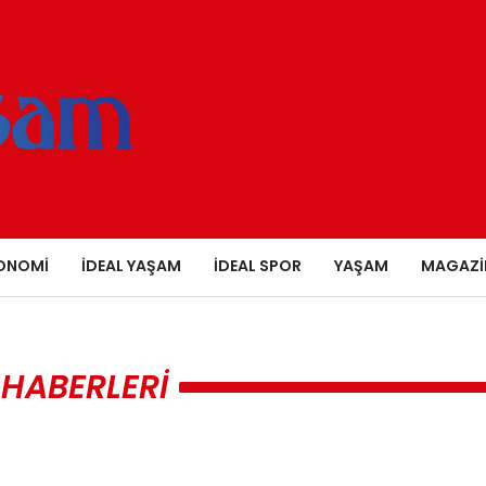
ONOMI
İDEAL YAŞAM
İDEAL SPOR
YAŞAM
MAGAZI
 HABERLERI