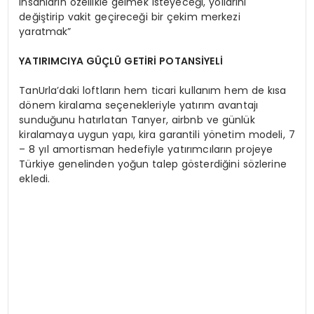
insanların özellikle gelmek isteyeceği, yollarını
değiştirip vakit geçireceği bir çekim merkezi
yaratmak”
YATIRIMCIYA GÜÇLÜ GETİRİ POTANSİYELİ
TanUrla’daki loftların hem ticari kullanım hem de kısa
dönem kiralama seçenekleriyle yatırım avantajı
sunduğunu hatırlatan Tanyer, airbnb ve günlük
kiralamaya uygun yapı, kira garantili yönetim modeli, 7
– 8 yıl amortisman hedefiyle yatırımcıların projeye
Türkiye genelinden yoğun talep gösterdiğini sözlerine
ekledi.