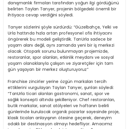
danışmanlık firmaları tarafından yoğun ilgi gördüğünü
belirten Taylan Tanyer, projenin bölgedeki önemli bir
ihtiyaca cevap verdiğini söyledi.
Tanyer sözlerini şöyle sürdürdü: “Güzelbahçe, Yelki ve
Urla hattında hızla artan profesyonel ofis ihtiyacını
öngörerek bu modeli geliştirdik. TanUrla sadece bir
yaşam alanı değil, aynı zamanda yeni bir iş merkezi
olacak. Otopark sorunu bulunmayan projemizde,
restoranlar, spor alanları, etkinlik meydanı ve sosyal
yaşam olanaklarıyla çalışan ve ziyaretçiler için tam
gün yaşayan bir merkez oluşturuyoruz”
Franchise zincirler yerine özgün markaları tercih
ettiklerini vurgulayan Taylan Tanyer, şunları söyledi:
“TanUrla ticari alanları gastronomi, sanat, spor ve
sağlık konsepti altında şekilleniyor. Chef restoranları,
butik markalar, sanat atölyeleri ve haftanın belirli
günlerinde kurulacak organik pazarlar sayesinde proje,
klasik ticalan anlayışının ötesine geçerek, deneyim
odaklı bir destinasyon olmayı hedefliyor. Amacımız