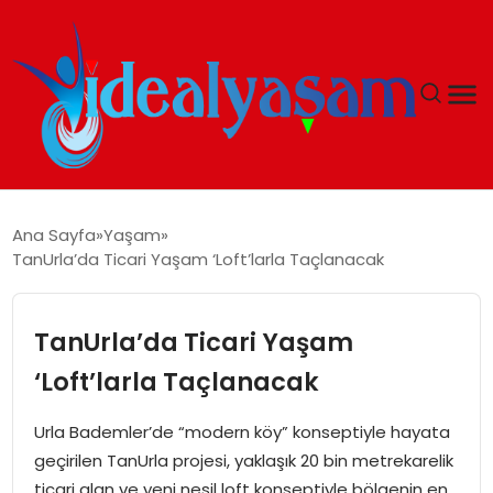
ANASAYFA
Ana Sayfa
Yaşam
TanUrla’da Ticari Yaşam ‘Loft’larla Taçlanacak
GÜNDEM
EKONOMI
TanUrla’da Ticari Yaşam
‘Loft’larla Taçlanacak
İDEAL YAŞAM
Urla Bademler’de “modern köy” konseptiyle hayata
İDEAL SPOR
geçirilen TanUrla projesi, yaklaşık 20 bin metrekarelik
ticari alan ve yeni nesil loft konseptiyle bölgenin en