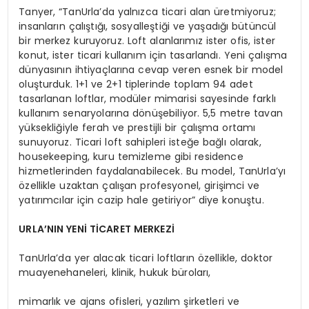
Tanyer, “TanUrla’da yalnızca ticari alan üretmiyoruz;
insanların çalıştığı, sosyalleştiği ve yaşadığı bütüncül
bir merkez kuruyoruz. Loft alanlarımız ister ofis, ister
konut, ister ticari kullanım için tasarlandı. Yeni çalışma
dünyasının ihtiyaçlarına cevap veren esnek bir model
oluşturduk. 1+1 ve 2+1 tiplerinde toplam 94 adet
tasarlanan loftlar, modüler mimarisi sayesinde farklı
kullanım senaryolarına dönüşebiliyor. 5,5 metre tavan
yüksekliğiyle ferah ve prestijli bir çalışma ortamı
sunuyoruz. Ticari loft sahipleri isteğe bağlı olarak,
housekeeping, kuru temizleme gibi residence
hizmetlerinden faydalanabilecek. Bu model, TanUrla’yı
özellikle uzaktan çalışan profesyonel, girişimci ve
yatırımcılar için cazip hale getiriyor” diye konuştu.
URLA’NIN YENİ TİCARET MERKEZİ
TanUrla’da yer alacak ticari loftların özellikle, doktor
muayenehaneleri, klinik, hukuk büroları,
mimarlık ve ajans ofisleri, yazılım şirketleri ve