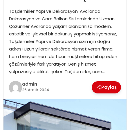
YAŞAM
Taşdemirler Yapı ve Dekorasyon: Avcılar’da
MAGAZIN
Dekorasyon ve Cam Balkon Sistemlerinde Uzman
Çözümler Avcılar’da yaşam alanlarınıza modern,
SAĞLIK
estetik ve işlevsel bir dokunuş yapmak istiyorsanız,
Taşdemirler Yapı ve Dekorasyon sizin için doğru
SOSYAL HABER
adres! Uzun yıllardır sektörde hizmet veren firma,
hem bireysel hem de ticari müşterilere hitap eden
çözümleriyle fark yaratıyor. Geniş hizmet
yelpazesiyle dikkat çeken Taşdemirler, cam…
admin
Paylaş
26 Aralık 2024