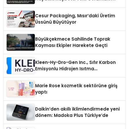
Ortaya Çıktı
Cesur Packaging, Mısır’daki Üretim
Üssünü Büyütüyor
Büyükçekmece Sahilinde Toprak
Kayması Ekipler Harekete Geçti
Kleen-Hy-Dro-Gen Inc., Sıfır Karbon
Emisyonlu Hidrojen Isıtma
Teknolojisinde ISO ve TSSA
Düzenleyici Onaylarını Aldı
Marie Rose kozmetik sektörüne giriş
yaptı
Daikin’den akıllı iklimlendirmede yeni
dönem: Madoka Plus Türkiye’de