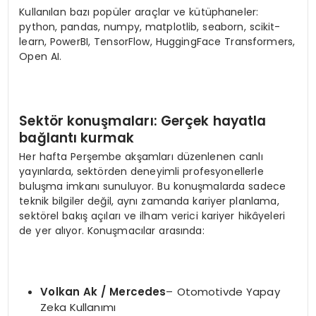
Kullanılan bazı popüler araçlar ve kütüphaneler:
python, pandas, numpy, matplotlib, seaborn, scikit-
learn, PowerBI, TensorFlow, HuggingFace Transformers,
Open AI.
Sekt
ö
r konuşmaları
: Ger
çek hayatla
bağlantı kurmak
Her hafta Perşembe akşamları düzenlenen canlı
yayınlarda, sektörden deneyimli profesyonellerle
buluşma imkanı sunuluyor. Bu konuşmalarda sadece
teknik bilgiler değil, aynı zamanda kariyer planlama,
sektörel bakış açıları ve ilham verici kariyer hikâyeleri
de yer alıyor. Konuşmacılar arasında:
Volkan Ak / Mercedes
– Otomotivde Yapay
Zeka Kullanımı