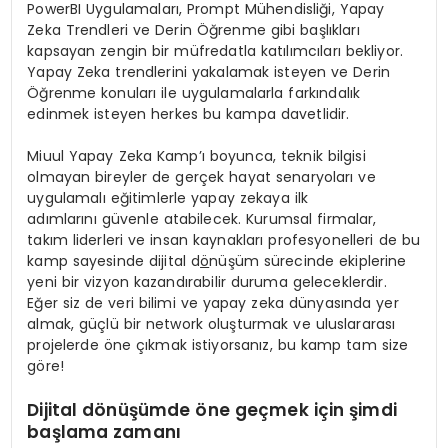
PowerBI Uygulamaları, Prompt Mühendisliği, Yapay
Zeka Trendleri ve Derin Öğrenme gibi başlıkları
kapsayan zengin bir müfredatla katılımcıları bekliyor.
Yapay Zeka trendlerini yakalamak isteyen ve Derin
Öğrenme konuları ile uygulamalarla farkındalık
edinmek isteyen herkes bu kampa davetlidir.
Miuul Yapay Zeka Kamp’ı boyunca, teknik bilgisi
olmayan bireyler de gerçek hayat senaryoları ve
uygulamalı eğitimlerle yapay zekaya ilk
adımlarını güvenle atabilecek. Kurumsal firmalar,
takım liderleri ve insan kaynakları profesyonelleri de bu
kamp sayesinde dijital d
ö
nüşüm sürecinde ekiplerine
yeni bir vizyon kazandırabilir duruma geleceklerdir.
Eğer siz de veri bilimi ve yapay zeka dünyasında yer
almak, güçlü bir network oluşturmak ve uluslararası
projelerde öne çıkmak istiyorsanız, bu kamp tam size
göre!
Dijital dönüşümde öne geçmek için şimdi
başlama zamanı