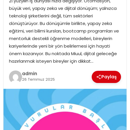
21.yüzyılın iş dünyası hızla değişiyor. Otomasyon,
YAŞAM
büyük veri, yapay zeka ve dijital dönüşüm; yalnızca
teknoloji şirketlerini değil, tüm sektörleri
MAGAZIN
dönüştürüyor. Bu dönüşümle birlikte, yapay zeka
eğitimi, veri bilimi kursları, bootcamp programları ve
SAĞLIK
mentorluk destekli öğrenme modelleri, bireylerin
kariyerlerinde yeni bir yön belirlemesi için hayati
SOSYAL HABER
önem kazanıyor. Bu noktada Miuul, dijital geleceğe
hazırlanmak isteyen bireyler için dikkat…
admin
Paylaş
26 Temmuz 2025