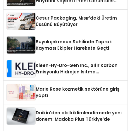
Hayatını Kaybetti Yeni Görüntüler
Ortaya Çıktı
Cesur Packaging, Mısır’daki Üretim
Üssünü Büyütüyor
Büyükçekmece Sahilinde Toprak
Kayması Ekipler Harekete Geçti
Kleen-Hy-Dro-Gen Inc., Sıfır Karbon
Emisyonlu Hidrojen Isıtma
Teknolojisinde ISO ve TSSA
Düzenleyici Onaylarını Aldı
Marie Rose kozmetik sektörüne giriş
yaptı
Daikin’den akıllı iklimlendirmede yeni
dönem: Madoka Plus Türkiye’de