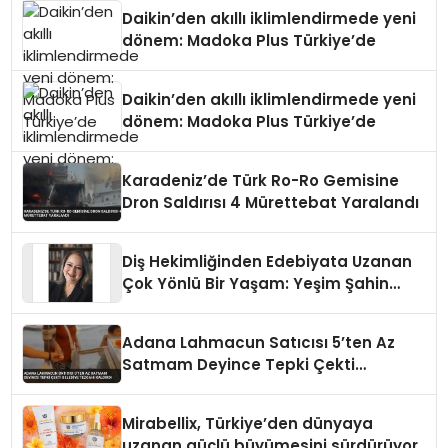
Daikin’den akıllı iklimlendirmede yeni
dönem: Madoka Plus Türkiye’de
Daikin’den akıllı iklimlendirmede yeni
dönem: Madoka Plus Türkiye’de
Karadeniz’de Türk Ro-Ro Gemisine
Dron Saldırısı 4 Mürettebat Yaralandı
Diş Hekimliğinden Edebiyata Uzanan
Çok Yönlü Bir Yaşam: Yeşim Şahin
Yaman
Adana Lahmacun Satıcısı 5’ten Az
Satmam Deyince Tepki Çekti
Belediye Tezgahı Kaldırdı
Mirabellix, Türkiye’den dünyaya
uzanan güçlü büyümesini sürdürüyor