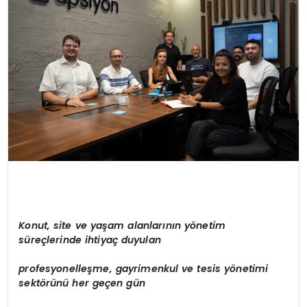
Konut, site ve yaşam alanlarının y
ö
netim
süreçlerinde ihtiyaç duyulan
profesyonelleşme, gayrimenkul ve tesis y
ö
netimi
sekt
ö
rünü
her ge
ç
en g
ün