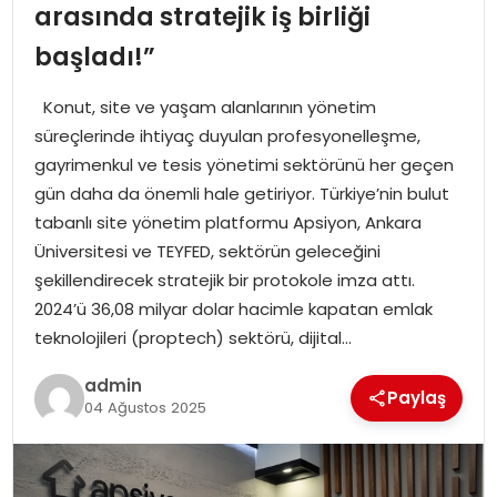
YAŞAM
arasında stratejik iş birliği
başladı!”
MAGAZIN
Konut, site ve yaşam alanlarının yönetim
SAĞLIK
süreçlerinde ihtiyaç duyulan profesyonelleşme,
gayrimenkul ve tesis yönetimi sektörünü her geçen
SOSYAL HABER
gün daha da önemli hale getiriyor. Türkiye’nin bulut
tabanlı site yönetim platformu Apsiyon, Ankara
Üniversitesi ve TEYFED, sektörün geleceğini
şekillendirecek stratejik bir protokole imza attı.
2024’ü 36,08 milyar dolar hacimle kapatan emlak
teknolojileri (proptech) sektörü, dijital…
admin
Paylaş
04 Ağustos 2025