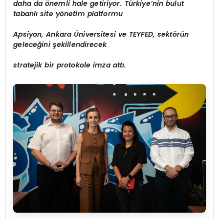
daha da
ö
nemli hale getiriyor. Türkiye’nin bulut
tabanlı site y
ö
netim platformu
Apsiyon, Ankara
Ü
niversitesi ve TEYFED, sekt
ö
rün
geleceğini şekillendirecek
stratejik bir protokole imza attı.