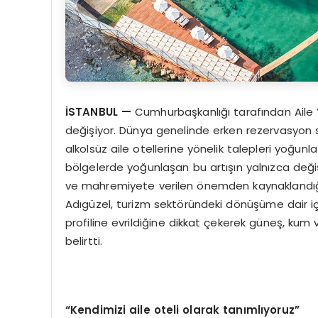
İSTANBUL
—
Cumhurbaşkanlığı tarafından Aile Yı
değişiyor. Dünya genelinde erken rezervasyon sı
alkolsüz aile otellerine yönelik talepleri yoğunl
bölgelerde yoğunlaşan bu artışın yalnızca değişe
ve mahremiyete verilen önemden kaynaklandığ
Adıgüzel, turizm sektöründeki dönüşüme dair içgörü
profiline evrildiğine dikkat çekerek güneş, kum
belirtti.
“Kendimizi aile oteli olarak tanımlıyoruz”