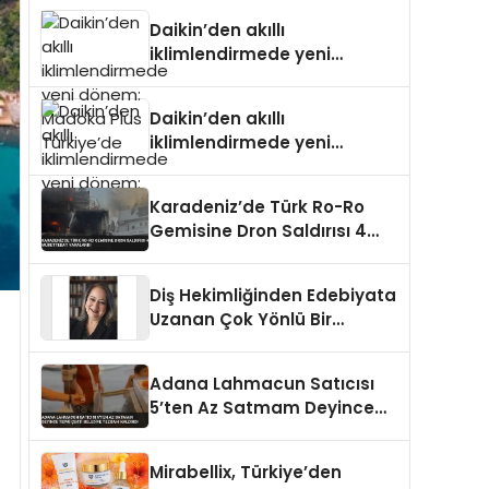
Türkiye’de
Daikin’den akıllı
iklimlendirmede yeni
dönem: Madoka Plus
Türkiye’de
Daikin’den akıllı
iklimlendirmede yeni
dönem: Madoka Plus
Türkiye’de
Karadeniz’de Türk Ro-Ro
Gemisine Dron Saldırısı 4
Mürettebat Yaralandı
Diş Hekimliğinden Edebiyata
Uzanan Çok Yönlü Bir
Yaşam: Yeşim Şahin Yaman
Adana Lahmacun Satıcısı
5’ten Az Satmam Deyince
Tepki Çekti Belediye
Tezgahı Kaldırdı
Mirabellix, Türkiye’den