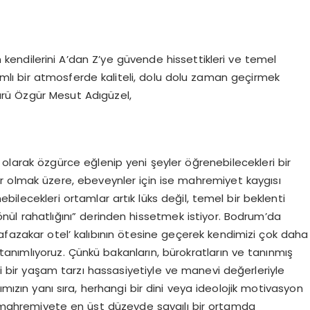
 kendilerini A’dan Z’ye güvende hissettikleri ve temel
amlı bir atmosferde kaliteli, dolu dolu zaman geçirmek
ürü Özgür Mesut Adıgüzel,
 olarak özgürce eğlenip yeni şeyler öğrenebilecekleri bir
ar olmak üzere, ebeveynler için ise mahremiyet kaygısı
bilecekleri ortamlar artık lüks değil, temel bir beklenti
“gönül rahatlığını” derinden hissetmek istiyor. Bodrum’da
afazakar otel’ kalıbının ötesine geçerek kendimizi çok daha
ak tanımlıyoruz. Çünkü bakanların, bürokratların ve tanınmış
rli bir yaşam tarzı hassasiyetiyle ve manevi değerleriyle
ımızın yanı sıra, herhangi bir dini veya ideolojik motivasyon
ve mahremiyete en üst düzeyde saygılı bir ortamda