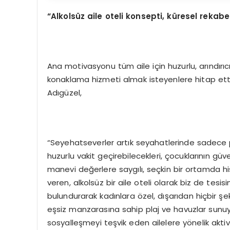
“Alkolsüz aile oteli konsepti, küresel rekabet
Ana motivasyonu tüm aile için huzurlu, arındırıcı
konaklama hizmeti almak isteyenlere hitap et
Adıgüzel,
“Seyehatseverler artık seyahatlerinde sadece pasif
huzurlu vakit geçirebilecekleri, çocuklarının güv
manevi değerlere saygılı, seçkin bir ortamda h
veren, alkolsüz bir aile oteli olarak biz de tes
bulundurarak kadınlara özel, dışarıdan hiçbir ş
eşsiz manzarasına sahip plaj ve havuzlar sunuyo
sosyalleşmeyi teşvik eden ailelere yönelik aktiv