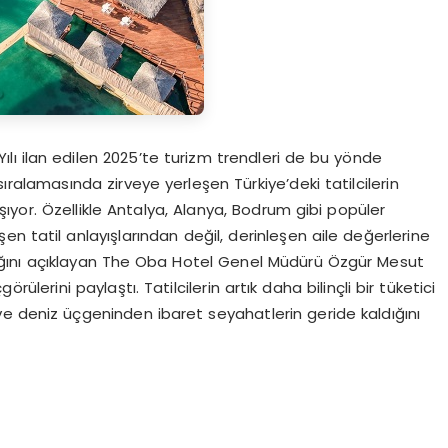
lı ilan edilen 2025’te turizm trendleri de bu yönde
ralamasında zirveye yerleşen Türkiye’deki tatilcilerin
aşıyor. Özellikle Antalya, Alanya, Bodrum gibi popüler
n tatil anlayışlarından değil, derinleşen aile değerlerine
ını açıklayan The Oba Hotel Genel Müdürü Özgür Mesut
lerini paylaştı. Tatilcilerin artık daha bilinçli bir tüketici
 ve deniz üçgeninden ibaret seyahatlerin geride kaldığını