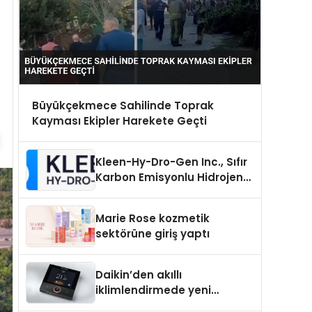
Büyükçekmece Sahilinde Toprak
Kayması Ekipler Harekete Geçti
Kleen-Hy-Dro-Gen Inc., Sıfır
Karbon Emisyonlu Hidrojen
Isıtma Teknolojisinde ISO ve
TSSA Düzenleyici Onaylarını
Marie Rose kozmetik
Aldı
sektörüne giriş yaptı
Daikin’den akıllı
iklimlendirmede yeni
dönem: Madoka Plus