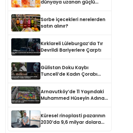
dünyaya uzanan güçlü
büyümesini sürdürüyor
Sorbe içecekleri nerelerden
satın alınır?
Kırklareli Lüleburgaz’da Tır
Devrildi Bariyerlere Çarptı
Gülistan Doku Kaybı
Tunceli’de Kadın Çorabı
Bulunmasıyla Yeniden
Gündemde
Arnavutköy’de 11 Yaşındaki
Muhammed Hüseyin Adına
Yeni Park Açıldı
Küresel rinoplasti pazarının
2030’da 9,6 milyar dolara
ulaşması bekleniyor