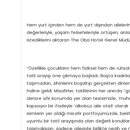
Hem yurt içinden hem de yurt dışından ailelerin
değerleriyle, yaşam felsefeleriyle örtüşen, anl
istediklerini aktaran The Oba Hotel Genel Müd
“Özellikle çocukların hem fiziksel hem de ruhsal
tatil arayışı öne çıkmaya başladı. Başta kadınl
taşımadan, zihinlerini boşaltıp gerçekten dinlene
haline geldi. Misafirler, tatillerinin her anında 
denize sıfır konumda yer alan tesisimizle, ‘muh
kapsayıcı bir ifadeyle ‘alkolsüz aile oteli’ olar
isimlerin yer aldığı misafir portföyümüzde, beli
uyumlu bir tatil arayışında olan değerli konuklar
taşımaksızın, sadece ailesiyle birlikte nezih 