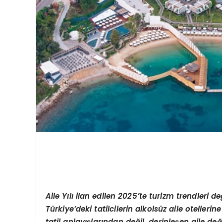
Aile
Yılı ilan edilen 2025’te turizm trendleri d
Türkiye’deki tatilcilerin alkolsüz aile oteller
tatil anlayışlarından değil, derinleşen aile 