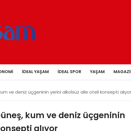
ONOMI
İDEAL YAŞAM
İDEAL SPOR
YAŞAM
MAGAZI
um ve deniz üçgeninin yerini alkolsüz aile oteli konsepti alıyo
Güneş, kum ve deniz üçgeninin
konsepti alıyor