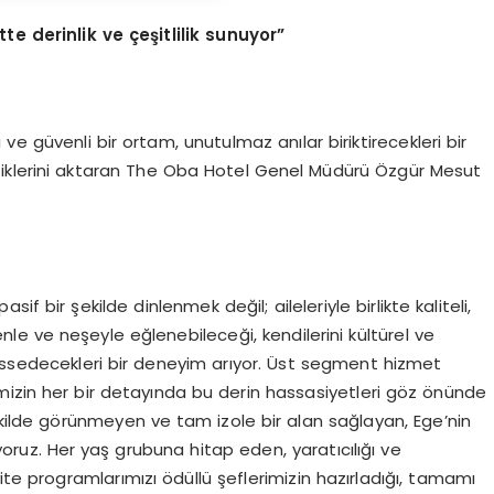
te derinlik ve çeşitlilik sunuyor”
 ve güvenli bir ortam, unutulmaz anılar biriktirecekleri bir
tiklerini aktaran The Oba Hotel Genel Müdürü Özgür Mesut
 bir şekilde dinlenmek değil; aileleriyle birlikte kaliteli,
enle ve neşeyle eğlenebileceği, kendilerini kültürel ve
issedecekleri bir deneyim arıyor. Üst segment hizmet
isimizin her bir detayında bu derin hassasiyetleri göz önünde
ekilde görünmeyen ve tam izole bir alan sağlayan, Ege’nin
ruz. Her yaş grubuna hitap eden, yaratıcılığı ve
ite programlarımızı ödüllü şeflerimizin hazırladığı, tamamı