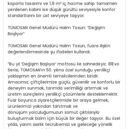
kaporta tasarımı ve 1,9 m³ iç hacme sahip tamamen
yenilenen kabini ise düşük gürültü seviyesiyle konfor
standartlarını bir üst seviyeye taşıyor.
TÜMOSAN Genel Müdürü Halim Tosun: “Değişim
Başlıyor”
TÜMOSAN Genel Müdürü Halim Tosun, fuara ilişkin
değerlendirmesinde şu ifadeleri kullandı:
“Bu yıl ‘Değişim Başlıyor’ mottosu ile sahnedeyiz. 81Evo
Serisi,
TÜMOSAN’ın
50. yılına özel sunduğu yenilikçi
yaklaşımın en önemli temsilcilerinden biridir.
Amacımız; çiftçilerimize güçlü,
güvenilir ve konforlu bir
deneyim sunmak, tarımda verimliliği artırmak ve
üretim süreçlerini yenilikçi çözümlerle desteklemektir.
Fuar boyunca ziyaretçilerimizle bir araya gelmek,
ürünlerimizi yakından tanıtmak ve
dönüşüm yolculuğumuzun somut çıktılarıyla
buluşturmak bizim için büyük bir değer taşıyor. Bu özel
yılda, yarım asırlık tecrübemizi ve geleceğe yönelik