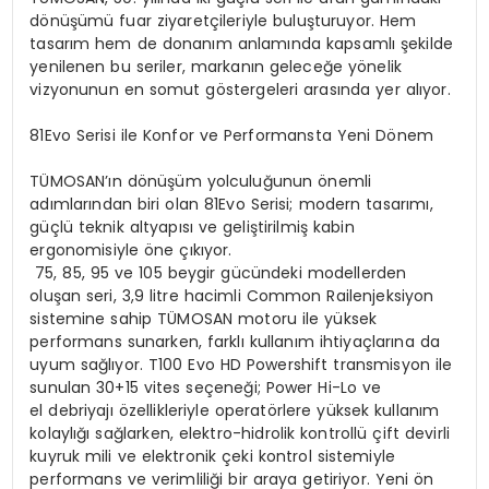
dönüşümü fuar ziyaretçileriyle buluşturuyor. Hem
tasarım hem de donanım anlamında kapsamlı şekilde
yenilenen bu seriler, markanın geleceğe yönelik
vizyonunun en somut göstergeleri arasında yer alıyor.
81Evo Serisi ile Konfor ve Performansta Yeni Dönem
TÜMOSAN’ın
dönüşüm yolculuğunun önemli
adımlarından biri olan 81Evo Serisi; modern tasarımı,
güçlü teknik altyapısı ve geliştirilmiş kabin
ergonomisiyle öne çıkıyor.
75, 85, 95 ve 105 beygir gücündeki modellerden
oluşan seri, 3,9 litre hacimli
Common
Rail
enjeksiyon
sistemine sahip TÜMOSAN motoru ile yüksek
performans sunarken, farklı kullanım ihtiyaçlarına da
uyum sağlıyor. T100
Evo
HD
Powershift
transmisyon ile
sunulan 30+15 vites seçeneği;
Power
Hi-Lo
ve
el debriyajı özellikleriyle operatörlere yüksek kullanım
kolaylığı sağlarken, elektro-hidrolik kontrollü çift devirli
kuyruk mili ve elektronik çeki kontrol sistemiyle
performans ve verimliliği bir araya getiriyor. Yeni ön