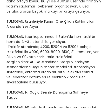
daha ortaya koydu. Bu yıl ise 400’ün üzerinde firmanın
katılım sağlaması beklenen organizasyon, ulusal
ve uluslararası birçok markayı bir araya getiriyor.
TÜMOSAN, Ürünleriyle Fuarın Öne Çıkan Katılımcıları
Arasında Yer Alıyor
TÜMOSAN, fuar kapsamında 1. Salon’da hem traktör
hem de Ar-
Ge
standı ile yer alıyor.
Traktör standında; 4200, 5200N ve 5200S bahçe
traktörleri ile 4000, 6000, 8000, 8100, 81 Premium, yeni
81Evo ve 90Retro serisi tarla traktörleri
sergilenirken; Ar-
Ge
standında
Stage
V emisyon
standartlarına uygun motor modelleri, transmisyon
sistemleri, aktarma organları, dizel-elektrikli forklift
ve jeneratör çözümleri ile elektronik modüller
ziyaretçilerle buluşuyor.
TÜMOSAN, İki Güçlü Seri ile Dönüşümü Sahneye
Taşıyor
TÜMOSAN, 50. yılında iki güçlü seri ile ürün gamındaki