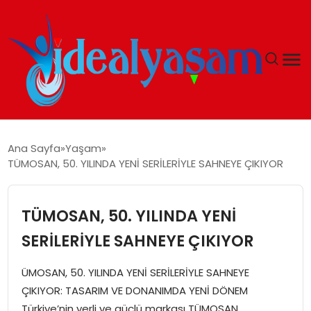
ANASAYFA
Ana Sayfa
Yaşam
TÜMOSAN, 50. YILINDA YENİ SERİLERİYLE SAHNEYE ÇIKIYOR
GÜNDEM
EKONOMI
TÜMOSAN, 50. YILINDA YENİ
SERİLERİYLE SAHNEYE ÇIKIYOR
İDEAL YAŞAM
ÜMOSAN, 50. YILINDA YENİ SERİLERİYLE SAHNEYE
İDEAL SPOR
ÇIKIYOR: TASARIM VE DONANIMDA YENİ DÖNEM
Türkiye’nin yerli ve güçlü markası TÜMOSAN,