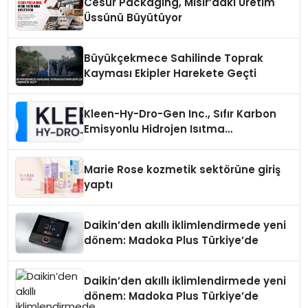
Cesur Packaging, Mısır’daki Üretim
Üssünü Büyütüyor
Büyükçekmece Sahilinde Toprak
Kayması Ekipler Harekete Geçti
Kleen-Hy-Dro-Gen Inc., Sıfır Karbon
Emisyonlu Hidrojen Isıtma
Teknolojisinde ISO ve TSSA
Düzenleyici Onaylarını Aldı
Marie Rose kozmetik sektörüne giriş
yaptı
Daikin’den akıllı iklimlendirmede yeni
dönem: Madoka Plus Türkiye’de
Daikin’den akıllı iklimlendirmede yeni
dönem: Madoka Plus Türkiye’de