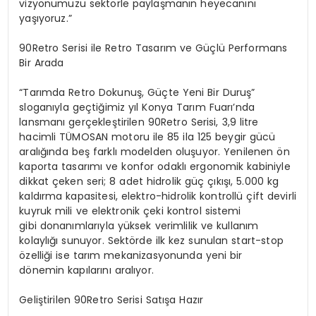
vizyonumuzu sektörle paylaşmanın heyecanını
yaşıyoruz.”
90Retro Serisi ile Retro Tasarım ve Güçlü Performans
Bir Arada
“Tarımda Retro Dokunuş, Güçte Yeni Bir Duruş”
sloganıyla geçtiğimiz yıl Konya Tarım Fuarı’nda
lansmanı gerçekleştirilen 90Retro Serisi, 3,9 litre
hacimli TÜMOSAN motoru ile 85 ila 125 beygir gücü
aralığında beş farklı modelden oluşuyor. Yenilenen ön
kaporta tasarımı ve konfor odaklı ergonomik kabiniyle
dikkat çeken seri; 8 adet hidrolik güç çıkışı, 5.000 kg
kaldırma kapasitesi, elektro-hidrolik kontrollü çift devirli
kuyruk mili ve elektronik çeki kontrol sistemi
gibi donanımlarıyla yüksek verimlilik ve kullanım
kolaylığı sunuyor. Sektörde ilk kez sunulan start-stop
özelliği ise tarım mekanizasyonunda yeni bir
dönemin kapılarını aralıyor.
Geliştirilen 90Retro Serisi Satışa Hazır