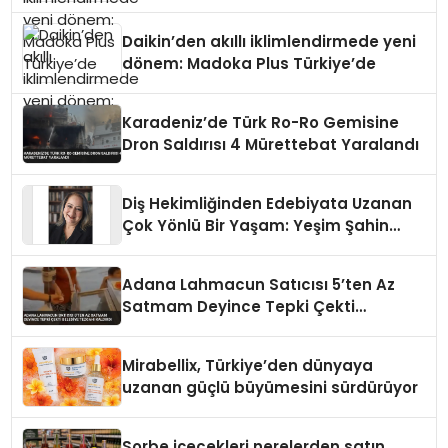
Daikin’den akıllı iklimlendirmede yeni
dönem: Madoka Plus Türkiye’de
Karadeniz’de Türk Ro-Ro Gemisine
Dron Saldırısı 4 Mürettebat Yaralandı
Diş Hekimliğinden Edebiyata Uzanan
Çok Yönlü Bir Yaşam: Yeşim Şahin
Yaman
Adana Lahmacun Satıcısı 5’ten Az
Satmam Deyince Tepki Çekti
Belediye Tezgahı Kaldırdı
Mirabellix, Türkiye’den dünyaya
uzanan güçlü büyümesini sürdürüyor
Sorbe içecekleri nerelerden satın