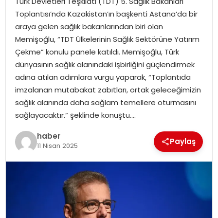
Türk Devletleri Teşkilatı (TDT) 5. Sağlık Bakanları
YAŞAM
Toplantısı’nda Kazakistan’ın başkenti Astana’da bir
araya gelen sağlık bakanlarından biri olan
MAGAZIN
Memişoğlu, “TDT Ülkelerinin Sağlık Sektörüne Yatırım
Çekme” konulu panele katıldı. Memişoğlu, Türk
SAĞLIK
dünyasının sağlık alanındaki işbirliğini güçlendirmek
adına atılan adımlara vurgu yaparak, “Toplantıda
SOSYAL HABER
imzalanan mutabakat zabıtları, ortak geleceğimizin
sağlık alanında daha sağlam temellere oturmasını
sağlayacaktır.” şeklinde konuştu….
haber
Paylaş
11 Nisan 2025