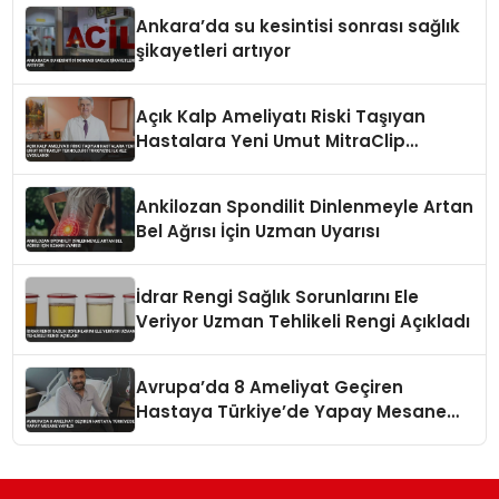
Ankara’da su kesintisi sonrası sağlık
şikayetleri artıyor
Açık Kalp Ameliyatı Riski Taşıyan
Hastalara Yeni Umut MitraClip
Teknolojisi Türkiye’de İlk Kez
Uygulandı
Ankilozan Spondilit Dinlenmeyle Artan
Bel Ağrısı İçin Uzman Uyarısı
İdrar Rengi Sağlık Sorunlarını Ele
Veriyor Uzman Tehlikeli Rengi Açıkladı
Avrupa’da 8 Ameliyat Geçiren
Hastaya Türkiye’de Yapay Mesane
Yapıldı