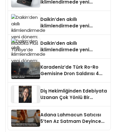
iklimlendirmede yeni
dönem: Madoka Plus
Türkiye’de
Daikin’den akıllı
iklimlendirmede yeni
dönem: Madoka Plus
Türkiye’de
Daikin’den akıllı
iklimlendirmede yeni
dönem: Madoka Plus
Türkiye’de
Karadeniz’de Türk Ro-Ro
Gemisine Dron Saldırısı 4
Mürettebat Yaralandı
Diş Hekimliğinden Edebiyata
Uzanan Çok Yönlü Bir
Yaşam: Yeşim Şahin Yaman
Adana Lahmacun Satıcısı
5’ten Az Satmam Deyince
Tepki Çekti Belediye