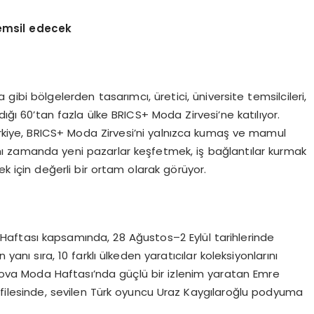
temsil edecek
 gibi bölgelerden tasarımcı, üretici, üniversite temsilcileri,
dığı 60’tan fazla ülke BRICS+ Moda Zirvesi’ne katılıyor.
k Türkiye, BRICS+ Moda Zirvesi’ni yalnızca kumaş ve mamul
 aynı zamanda yeni pazarlar keşfetmek, iş bağlantılar kurmak
k için değerli bir ortam olarak görüyor.
aftası kapsamında, 28 Ağustos–2 Eylül tarihlerinde
yanı sıra, 10 farklı ülkeden yaratıcılar koleksiyonlarını
kova Moda Haftası’nda güçlü bir izlenim yaratan Emre
filesinde, sevilen Türk oyuncu Uraz Kaygılaroğlu podyuma