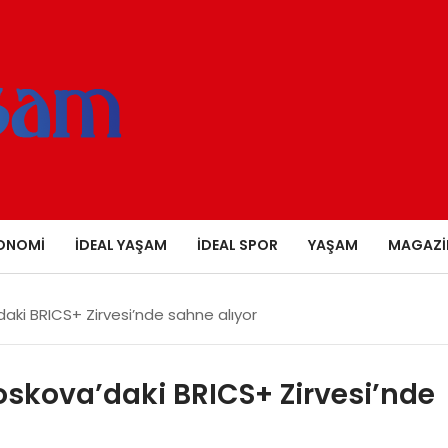
ONOMI
İDEAL YAŞAM
İDEAL SPOR
YAŞAM
MAGAZI
aki BRICS+ Zirvesi’nde sahne alıyor
oskova’daki BRICS+ Zirvesi’nde