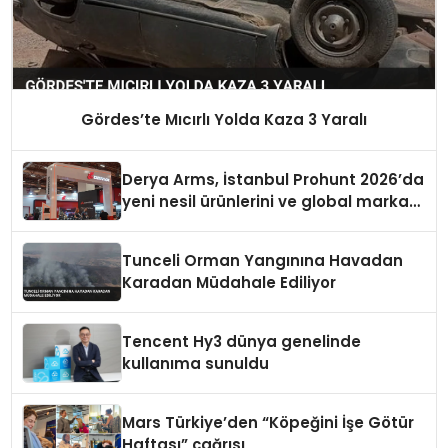
Gördes’te Mıcırlı Yolda Kaza 3 Yaralı
Derya Arms, İstanbul Prohunt 2026’da
yeni nesil ürünlerini ve global marka
vizyonunu sergiledi
Tunceli Orman Yangınına Havadan
Karadan Müdahale Ediliyor
Tencent Hy3 dünya genelinde
kullanıma sunuldu
Mars Türkiye’den “Köpeğini İşe Götür
Haftası” çağrısı