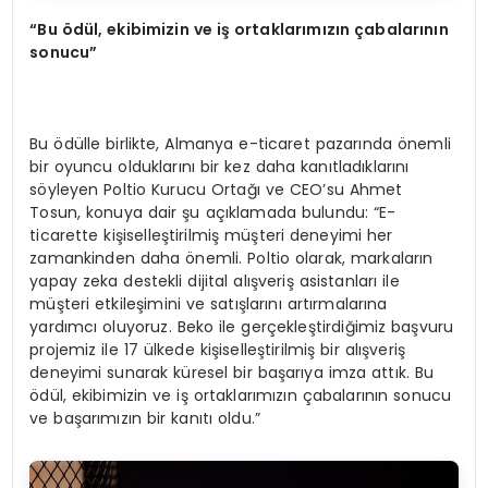
“
Bu
ö
d
ü
l, ekibimizin ve i
ş
ortaklar
ı
m
ı
z
ı
n
ç
abalar
ı
n
ı
n
sonucu
”
Bu ödülle birlikte, Almanya e-ticaret pazarında önemli
bir oyuncu olduklarını bir kez daha kanıtladıklarını
söyleyen Poltio Kurucu Ortağı ve CEO’su Ahmet
Tosun, konuya dair şu açıklamada bulundu: “E-
ticarette kişiselleştirilmiş müşteri deneyimi her
zamankinden daha önemli. Poltio olarak, markaların
yapay zeka destekli dijital alışveriş asistanları ile
müşteri etkileşimini ve satışlarını artırmalarına
yardımcı oluyoruz. Beko ile gerçekleştirdiğimiz başvuru
projemiz ile 17 ülkede kişiselleştirilmiş bir alışveriş
deneyimi sunarak küresel bir başarıya imza attık. Bu
ödül, ekibimizin ve iş ortaklarımızın çabalarının sonucu
ve başarımızın bir kanıtı oldu.”