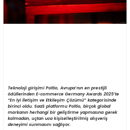
Teknoloji giri
ş
imi Poltio, Avrupa
’
n
ı
n en prestijli
ö
d
ü
llerinden E-commerce Germany Awards 2025
’
te
“
En
İ
yi
İ
leti
ş
im ve Etkile
ş
im
Çö
z
ü
m
ü”
kategorisinde
birinci oldu. SaaS platformu Poltio, bir
ç
ok global
markan
ı
n herhangi bir geli
ş
tirme yapmas
ı
na gerek
kalmadan, u
ç
tan uca ki
ş
iselle
ş
tirilmi
ş
al
ış
veri
ş
deneyimi sunmas
ı
n
ı
sa
ğ
l
ı
yor.