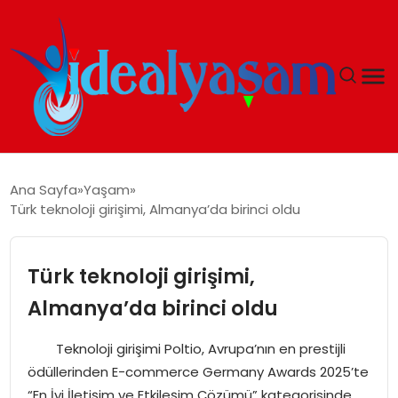
ANASAYFA
Ana Sayfa
Yaşam
Türk teknoloji girişimi, Almanya’da birinci oldu
GÜNDEM
EKONOMI
Türk teknoloji girişimi,
Almanya’da birinci oldu
İDEAL YAŞAM
Teknoloji girişimi Poltio, Avrupa’nın en prestijli
İDEAL SPOR
ödüllerinden E-commerce Germany Awards 2025’te
“En İyi İletişim ve Etkileşim Çözümü” kategorisinde