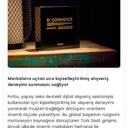
Markalar
ı
n u
ç
tan uca ki
ş
iselle
ş
tirilmi
ş
al
ış
veri
ş
deneyimi sunmas
ı
n
ı
sa
ğ
l
ı
yor
Poltio, yapay zeka destekli dijital alışveriş asistanıyla
kullanıcıları için kişiselleştirilmiş bir alışveriş deneyimi
yaratarak müşteri bağlılığını dönüşüm oranlarını
önemli ölçüde yükseltiyor. Bu global başarının rüzgarını
motivasyon kaynağına dönüştüren Türk SaaS girişimi,
birçok ülkede önemli markaların herhangi bir