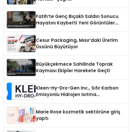
Fatih’te Genç Bıçaklı Saldırı Sonucu
Hayatını Kaybetti Yeni Görüntüler
Ortaya Çıktı
Cesur Packaging, Mısır’daki Üretim
Üssünü Büyütüyor
Büyükçekmece Sahilinde Toprak
Kayması Ekipler Harekete Geçti
Kleen-Hy-Dro-Gen Inc., Sıfır Karbon
Emisyonlu Hidrojen Isıtma
Teknolojisinde ISO ve TSSA
Düzenleyici Onaylarını Aldı
Marie Rose kozmetik sektörüne giriş
yaptı