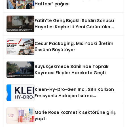
Haftası” çağrısı
Fatih’te Genç Bıçaklı Saldırı Sonucu
Hayatını Kaybetti Yeni Görüntüler
Ortaya Çıktı
Cesur Packaging, Mısır’daki Üretim
Üssünü Büyütüyor
Büyükçekmece Sahilinde Toprak
Kayması Ekipler Harekete Geçti
Kleen-Hy-Dro-Gen Inc., Sıfır Karbon
Emisyonlu Hidrojen Isıtma
Teknolojisinde ISO ve TSSA
Düzenleyici Onaylarını Aldı
Marie Rose kozmetik sektörüne giriş
yaptı