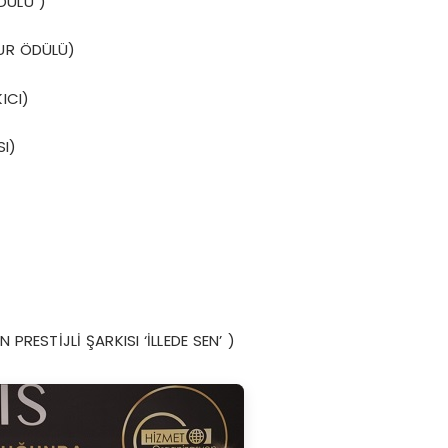
DÜLÜ )
UR ÖDÜLÜ)
ICI)
SI)
)
RESTİJLİ ŞARKISI ‘İLLEDE SEN’ )