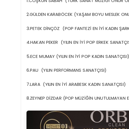
1.COŞKUN SABAH (TÜRK SANAT MÜZİĞİ ONUR Ö
2.GÜLDEN KARABÖCEK (YAŞAM BOYU MESLEK ON
3.PETEK DİNÇÖZ (POP FANTEZİ EN İYİ KADIN ŞARK
4.HAKAN PEKER (YILIN EN İYİ POP ERKEK SANATÇI
5.ECE MUMAY (YILIN EN İYİ POP KADIN SANATÇISI
6.PAU (YILIN PERFORMANS SANATÇISI)
7.LARA (YILIN EN İYİ ARABESK KADIN SANATÇISI)
8.ZEYNEP DİZDAR (POP MÜZİĞİN UNUTULMAYAN EN P