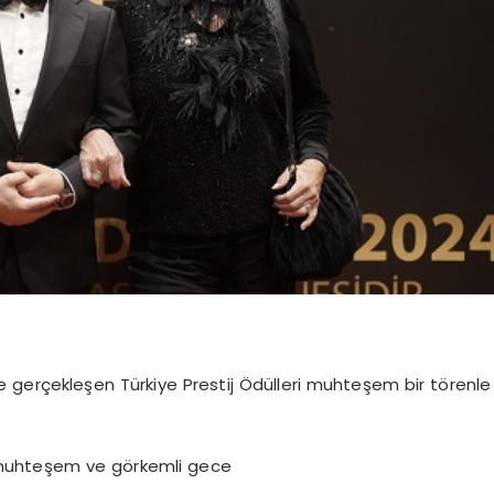
 gerçekleşen Türkiye Prestij Ödülleri muhteşem bir törenle
 bu muhteşem ve görkemli gece