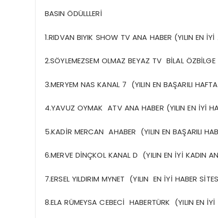
BASIN ÖDÜLLLERİ
1.RIDVAN BIYIK SHOW TV ANA HABER (YILIN EN İY
2.SÖYLEMEZSEM OLMAZ BEYAZ TV BİLAL ÖZBİLGE 
3.MERYEM NAS KANAL 7 (YILIN EN BAŞARILI HAFT
4.YAVUZ OYMAK ATV ANA HABER (YILIN EN İYİ H
5.KADİR MERCAN AHABER (YILIN EN BAŞARILI HA
6.MERVE DİNÇKOL KANAL D (YILIN EN İYİ KADIN A
7.ERSEL YILDIRIM MYNET (YILIN EN İYİ HABER SİTES
8.ELA RÜMEYSA CEBECİ HABERTÜRK (YILIN EN İYİ