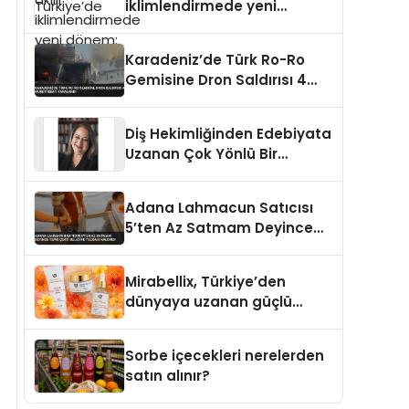
iklimlendirmede yeni
dönem: Madoka Plus
Türkiye’de
Karadeniz’de Türk Ro-Ro
Gemisine Dron Saldırısı 4
Mürettebat Yaralandı
Diş Hekimliğinden Edebiyata
Uzanan Çok Yönlü Bir
Yaşam: Yeşim Şahin Yaman
Adana Lahmacun Satıcısı
5’ten Az Satmam Deyince
Tepki Çekti Belediye
Tezgahı Kaldırdı
Mirabellix, Türkiye’den
dünyaya uzanan güçlü
büyümesini sürdürüyor
Sorbe içecekleri nerelerden
satın alınır?