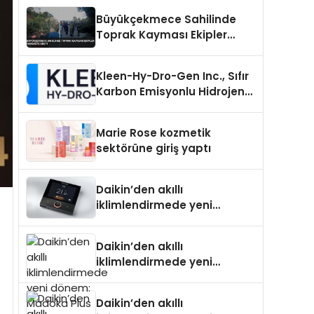
Büyükçekmece Sahilinde
Toprak Kayması Ekipler
Harekete Geçti
Kleen-Hy-Dro-Gen Inc., Sıfır
Karbon Emisyonlu Hidrojen
Isıtma Teknolojisinde ISO ve
TSSA Düzenleyici Onaylarını
Marie Rose kozmetik
Aldı
sektörüne giriş yaptı
Daikin’den akıllı
iklimlendirmede yeni
dönem: Madoka Plus
Türkiye’de
Daikin’den akıllı
iklimlendirmede yeni
dönem: Madoka Plus
Türkiye’de
Daikin’den akıllı