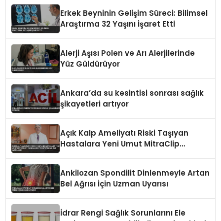
Erkek Beyninin Gelişim Süreci: Bilimsel
Araştırma 32 Yaşını İşaret Etti
Alerji Aşısı Polen ve Arı Alerjilerinde
Yüz Güldürüyor
Ankara’da su kesintisi sonrası sağlık
şikayetleri artıyor
Açık Kalp Ameliyatı Riski Taşıyan
Hastalara Yeni Umut MitraClip
Teknolojisi Türkiye’de İlk Kez
Uygulandı
Ankilozan Spondilit Dinlenmeyle Artan
Bel Ağrısı İçin Uzman Uyarısı
İdrar Rengi Sağlık Sorunlarını Ele