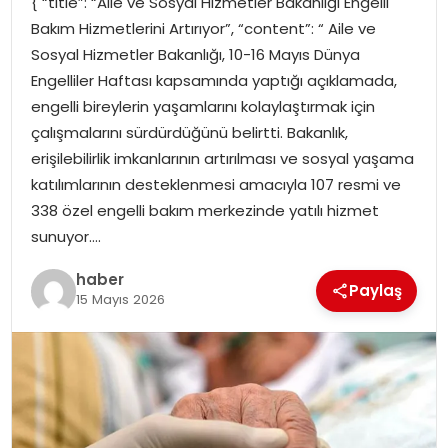
{ “title”: “Aile ve Sosyal Hizmetler Bakanlığı Engelli
YAŞAM
Bakım Hizmetlerini Artırıyor”, “content”: “ Aile ve
Sosyal Hizmetler Bakanlığı, 10-16 Mayıs Dünya
MAGAZIN
Engelliler Haftası kapsamında yaptığı açıklamada,
engelli bireylerin yaşamlarını kolaylaştırmak için
SAĞLIK
çalışmalarını sürdürdüğünü belirtti. Bakanlık,
erişilebilirlik imkanlarının artırılması ve sosyal yaşama
SOSYAL HABER
katılımlarının desteklenmesi amacıyla 107 resmi ve
338 özel engelli bakım merkezinde yatılı hizmet
sunuyor….
haber
Paylaş
15 Mayıs 2026