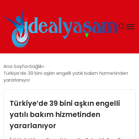
ANASAYFA
Ana Sayfa
Sağlık
Türkiye’de 39 bini aşkın engelli yatılı bakım hizmetinden
GÜNDEM
yararlanıyor
EKONOMI
Türkiye’de 39 bini aşkın engelli
İDEAL YAŞAM
yatılı bakım hizmetinden
yararlanıyor
İDEAL SPOR