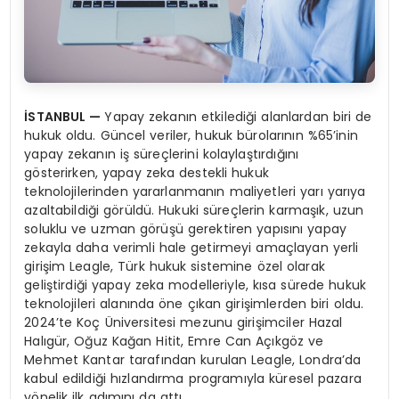
İSTANBUL
—
Yapay zekanın etkilediği alanlardan biri de
hukuk oldu. Güncel veriler, hukuk bürolarının %65’inin
yapay zekanın iş süreçlerini kolaylaştırdığını
gösterirken, yapay zeka destekli hukuk
teknolojilerinden yararlanmanın maliyetleri yarı yarıya
azaltabildiği görüldü. Hukuki süreçlerin karmaşık, uzun
soluklu ve uzman görüşü gerektiren yapısını yapay
zekayla daha verimli hale getirmeyi amaçlayan yerli
girişim Leagle, Türk hukuk sistemine özel olarak
geliştirdiği yapay zeka modelleriyle, kısa sürede hukuk
teknolojileri alanında öne çıkan girişimlerden biri oldu.
2024’te Koç Üniversitesi mezunu girişimciler Hazal
Halıgür, Oğuz Kağan Hitit, Emre Can Açıkgöz ve
Mehmet Kantar tarafından kurulan Leagle, Londra’da
kabul edildiği hızlandırma programıyla küresel pazara
yönelik ilk adımını da attı.