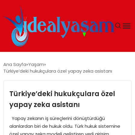
ANASAYFA
Ana Sayfa
Yaşam
Türkiye’deki hukukçulara özel yapay zeka asistanı
GÜNDEM
EKONOMI
Türkiye’deki hukukçulara özel
yapay zeka asistanı
İDEAL YAŞAM
Yapay zekanın iş süreçlerini dönüştürdüğü
İDEAL SPOR
alanlardan biri de hukuk oldu. Türk hukuk sistemine
özel yapay zeka modeli geliştiren yerli girişim,