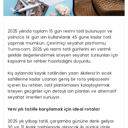
2025 yılında toplam 15 gün resmi tatil bulunuyor ve
yalnızca 14 gün izin kullanılarak 45 güne kadar tatil
yapmak mümkün. Çevrimiçi seyahat platformu
Turna.com, 2025 yılı resmi tatil günlerini en verimli
şekilde değerlendirmek isteyen seyahat tutkunları için
kapsamlı bir rehber hazırladığını duyurdu.
Kış aylarında kayak tatilinden yazın Akdeniz’in sıcak
sahillerine kadar uzanan geniş bir rota yelpazesini
içeren bu rehber, tatil planlamasını kolaylaştırmak
isteyen gezginler için detaylı izin planları ve alternatif
seyahat önerileri sunuyor.
Yeni yılı t
atille
karşılamak için i
deal
rotalar
2025 yılı yılbaşı tatili, çarşamba gününe denk geliyor.
30 ve 31 Aralık tarihlerinde alınacak iki günlük izinle