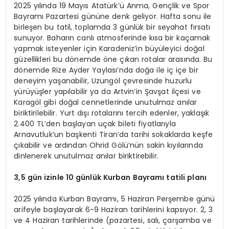
2025 yılında 19 Mayıs Atatürk’ü Anma, Gençlik ve Spor
Bayramı Pazartesi gününe denk geliyor. Hafta sonu ile
birleşen bu tatil, toplamda 3 günlük bir seyahat fırsatı
sunuyor. Baharın canlı atmosferinde kısa bir kaçamak
yapmak isteyenler için Karadeniz’in büyüleyici doğal
güzellikleri bu dönemde öne çıkan rotalar arasında. Bu
dönemde Rize Ayder Yaylası’nda doğa ile iç içe bir
deneyim yaşanabilir, Uzungöl çevresinde huzurlu
yürüyüşler yapılabilir ya da Artvin’in Şavşat ilçesi ve
Karagöl gibi doğal cennetlerinde unutulmaz anılar
biriktirilebilir. Yurt dışı rotalarını tercih edenler, yaklaşık
2.400 TL’den başlayan uçak bileti fiyatlarıyla
Arnavutluk’un başkenti Tiran’da tarihi sokaklarda keşfe
çıkabilir ve ardından Ohrid Gölü’nün sakin kıyılarında
dinlenerek unutulmaz anılar biriktirebilir.
3,5 gün izinle 10 günlük Kurban Bayramı tatili planı
2025 yılında Kurban Bayramı, 5 Haziran Perşembe günü
arifeyle başlayarak 6-9 Haziran tarihlerini kapsıyor. 2, 3
ve 4 Haziran tarihlerinde (pazartesi, salı, çarşamba ve