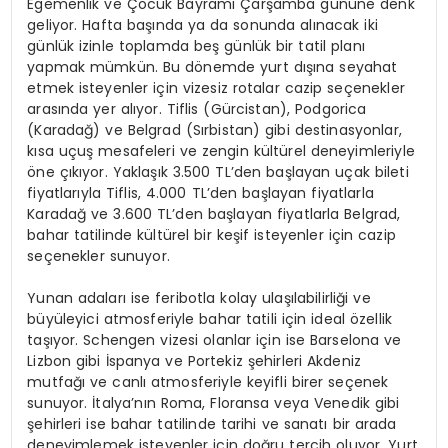
Egemenlik ve Çocuk Bayramı Çarşamba gününe denk
geliyor. Hafta başında ya da sonunda alınacak iki
günlük izinle toplamda beş günlük bir tatil planı
yapmak mümkün. Bu dönemde yurt dışına seyahat
etmek isteyenler için vizesiz rotalar cazip seçenekler
arasında yer alıyor. Tiflis (Gürcistan), Podgorica
(Karadağ) ve Belgrad (Sırbistan) gibi destinasyonlar,
kısa uçuş mesafeleri ve zengin kültürel deneyimleriyle
öne çıkıyor. Yaklaşık 3.500 TL’den başlayan uçak bileti
fiyatlarıyla Tiflis, 4.000 TL’den başlayan fiyatlarla
Karadağ ve 3.600 TL’den başlayan fiyatlarla Belgrad,
bahar tatilinde kültürel bir keşif isteyenler için cazip
seçenekler sunuyor.
Yunan adaları ise feribotla kolay ulaşılabilirliği ve
büyüleyici atmosferiyle bahar tatili için ideal özellik
taşıyor. Schengen vizesi olanlar için ise Barselona ve
Lizbon gibi İspanya ve Portekiz şehirleri Akdeniz
mutfağı ve canlı atmosferiyle keyifli birer seçenek
sunuyor. İtalya’nın Roma, Floransa veya Venedik gibi
şehirleri ise bahar tatilinde tarihi ve sanatı bir arada
deneyimlemek isteyenler için doğru tercih oluyor. Yurt