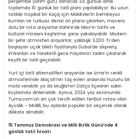
perşembe yarım gün) alınacak 3,5 günlük izinle
toplamda 10 günlük bir tatil planı yapılabiliyor. Bu uzun
tatilde tropikal bir kaçış için Maldivler’in bembeyaz
kumları ve turkuaz denizi ön plana çıkarken, macera
dolu bir rota arayanlar Kahire’de Mısır’ın tarihi ve
kültürel mirasını keşfetme şansı yakalayabilir. Modern
bir şehir atmosferi arayanlar, yaklaşık 3.200 TL’den
başlayan uçak bileti fiyatlarıyla Dubai’de alışveriş
imkanları ve hareketli gece hayatının tadını çıkararak
keyifli bir tatil geçirebilir.
Yurt içi tatil alternatifleri arayanlar ise İzmir’in renkli
atmosferinde Alaçatı’nın taş evleri arasında huzurlu bir
mola verebilir ya da Muğla’nın Datça ilçesinin sakin
koylarında dinlenebilir. Ayrıca, 2024 yaz sezonunda
Turna.com’un en çok tercih edilen feribot rotası olan
Ayvalık – Midilli, bu aylarda popüler bir seçenek olarak
dikkate alınabilir.
15 Temmuz Demokrasi ve Milli Birlik Günü’
nde 4
günlük tatil fırsatı