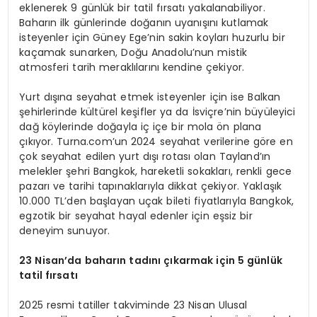
eklenerek 9 günlük bir tatil fırsatı yakalanabiliyor.
Baharın ilk günlerinde doğanın uyanışını kutlamak
isteyenler için Güney Ege’nin sakin koyları huzurlu bir
kaçamak sunarken, Doğu Anadolu’nun mistik
atmosferi tarih meraklılarını kendine çekiyor.
Yurt dışına seyahat etmek isteyenler için ise Balkan
şehirlerinde kültürel keşifler ya da İsviçre’nin büyüleyici
dağ köylerinde doğayla iç içe bir mola ön plana
çıkıyor. Turna.com’un 2024 seyahat verilerine göre en
çok seyahat edilen yurt dışı rotası olan Tayland’ın
melekler şehri Bangkok, hareketli sokakları, renkli gece
pazarı ve tarihi tapınaklarıyla dikkat çekiyor. Yaklaşık
10.000 TL’den başlayan uçak bileti fiyatlarıyla Bangkok,
egzotik bir seyahat hayal edenler için eşsiz bir
deneyim sunuyor.
23 Nisan
’
da baharın tadını çıkarmak için 5 günlük
tatil fırsatı
2025 resmi tatiller takviminde 23 Nisan Ulusal