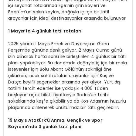
içi seyahat rotalarında Ege’nin şirin köyleri ve
Bodrum’un sakin koyları, doğayla iç içe bir tatil
arayanlar için ideal destinasyonlar arasında bulunuyor.
1 May
ıs
’
ta 4 günlük tatil rotaları
2025 yılında 1 Mayıs Emek ve Dayanışma Günü
Perşembe gününe denk geliyor. 2 Mayıs Cuma günü
izin alınarak hafta sonu ile birleştirilen 4 günlük bir tatil
planı yapılabiliyor. Bu dönemde doğayla iç içe bir mola
isteyenler için Bolu Abant Gölü’nün sakinliği öne
çıkarken, sıcak sahil rotaları arayanlar için Kaş ve
Datça keyifli seçenekler arasında yer alıyor. Yurt dışı
tatilini tercih edenler ise yaklaşık 4.000 TL’den
başlayan uçak bileti fiyatlarıyla Rodos’un tarihi
sokaklarında keşfe çıkabilir ya da Kos Adası’nın huzurlu
plajlarında dinlenerek unutulmaz bir tatil geçirebilir.
19 Mayıs Atatürk’ü Anma, Gençlik ve Spor
Bayramı’nda 3 günlük tatil planı