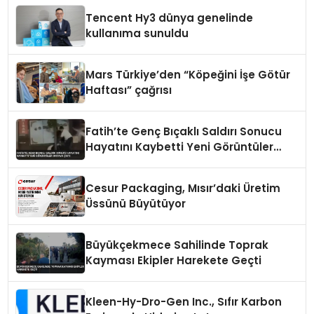
Tencent Hy3 dünya genelinde
kullanıma sunuldu
Mars Türkiye’den “Köpeğini İşe Götür
Haftası” çağrısı
Fatih’te Genç Bıçaklı Saldırı Sonucu
Hayatını Kaybetti Yeni Görüntüler
Ortaya Çıktı
Cesur Packaging, Mısır’daki Üretim
Üssünü Büyütüyor
Büyükçekmece Sahilinde Toprak
Kayması Ekipler Harekete Geçti
Kleen-Hy-Dro-Gen Inc., Sıfır Karbon