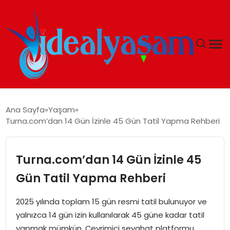
ANASAYFA
Ana Sayfa
Yaşam
Turna.com’dan 14 Gün İzinle 45 Gün Tatil Yapma Rehberi
GÜNDEM
EKONOMI
Turna.com’dan 14 Gün İzinle 45
Gün Tatil Yapma Rehberi
İDEAL YAŞAM
2025 yılında toplam 15 gün resmi tatil bulunuyor ve
İDEAL SPOR
yalnızca 14 gün izin kullanılarak 45 güne kadar tatil
yapmak mümkün. Çevrimiçi seyahat platformu