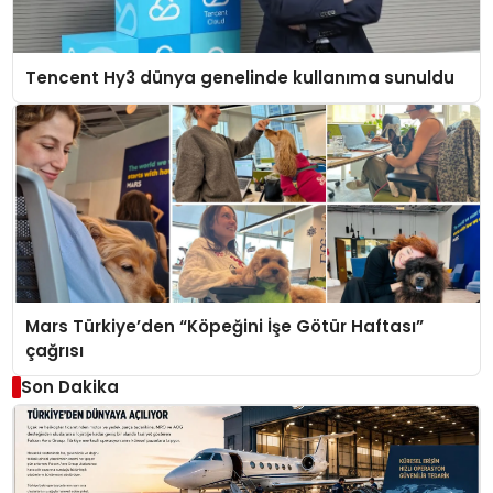
Tencent Hy3 dünya genelinde kullanıma sunuldu
Mars Türkiye’den “Köpeğini İşe Götür Haftası”
çağrısı
Son Dakika