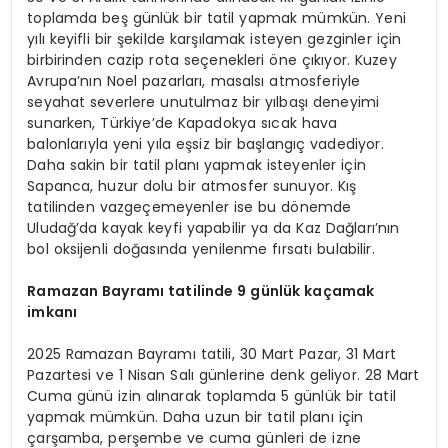
toplamda beş günlük bir tatil yapmak mümkün. Yeni
yılı keyifli bir şekilde karşılamak isteyen gezginler için
birbirinden cazip rota seçenekleri öne çıkıyor. Kuzey
Avrupa’nın Noel pazarları, masalsı atmosferiyle
seyahat severlere unutulmaz bir yılbaşı deneyimi
sunarken, Türkiye’de Kapadokya sıcak hava
balonlarıyla yeni yıla eşsiz bir başlangıç vadediyor.
Daha sakin bir tatil planı yapmak isteyenler için
Sapanca, huzur dolu bir atmosfer sunuyor. Kış
tatilinden vazgeçemeyenler ise bu dönemde
Uludağ’da kayak keyfi yapabilir ya da Kaz Dağları’nın
bol oksijenli doğasında yenilenme fırsatı bulabilir.
Ramazan Bayramı tatilinde 9 günlük kaçamak
imkanı
2025 Ramazan Bayramı tatili, 30 Mart Pazar, 31 Mart
Pazartesi ve 1 Nisan Salı günlerine denk geliyor. 28 Mart
Cuma günü izin alınarak toplamda 5 günlük bir tatil
yapmak mümkün. Daha uzun bir tatil planı için
çarşamba, perşembe ve cuma günleri de izne