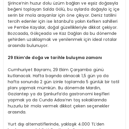
Şirince’nin huzur dolu üzüm bağları ve eşsiz doğasıyla
beğeni toplayan Salda Gölü, bu aylarda doğayla iç içe
serin bir mola arayanlar için öne çıkıyor. Deniz tatilini
tercih edenler için ise İstanbul’a yakın Kefken sahilleri
ve Pembe Kayalar, doğal güzellikleriyle dikkat çekiyor.
Bozcaada, Gökçeada ve Kaz Dağları da bu dönemde
şehirden uzaklaşmak ve yenilenmek için ideal rotalar
arasında bulunuyor.
29 Ekim
’
de doğa ve tarihle buluşma zamanı
Cumhuriyet Bayramı, 29 Ekim Çarşamba günü
kutlanacak. Hafta başında alınacak 1,5 gün ya da
hafta sonunda 2 gün izinle toplamda 5 günlük bir tatil
planı yapmak mümkün. Bu dönemde Mardin,
Gaziantep ya da Şanlıurfa’da gastronomi keşifleri
yapmak ya da Cunda Adası’nın taş sokaklarında
huzurlu bir mola vermek dikkat çeken seçenekler
arasında.
Yurt dışı alternatiflerinde, yaklaşık 4.000 TL’den