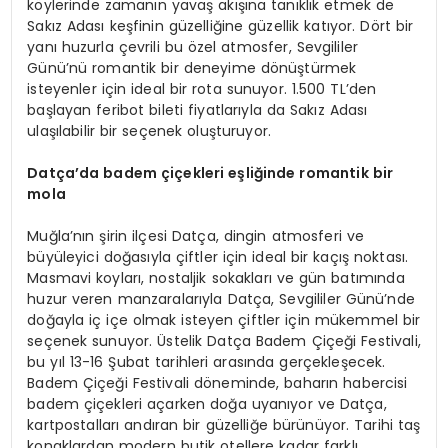
köylerinde zamanın yavaş akışına tanıklık etmek de
Sakız Adası keşfinin güzelliğine güzellik katıyor. Dört bir
yanı huzurla çevrili bu özel atmosfer, Sevgililer
Günü’nü romantik bir deneyime dönüştürmek
isteyenler için ideal bir rota sunuyor. 1.500 TL’den
başlayan feribot bileti fiyatlarıyla da Sakız Adası
ulaşılabilir bir seçenek oluşturuyor.
Datça
’
da
badem çiçekleri eşliğinde romantik bir
m
ola
Muğla’nın şirin ilçesi Datça, dingin atmosferi ve
büyüleyici doğasıyla çiftler için ideal bir kaçış noktası.
Masmavi koyları, nostaljik sokakları ve gün batımında
huzur veren manzaralarıyla Datça, Sevgililer Günü’nde
doğayla iç içe olmak isteyen çiftler için mükemmel bir
seçenek sunuyor. Üstelik Datça Badem Çiçeği Festivali,
bu yıl 13-16 Şubat tarihleri arasında gerçekleşecek.
Badem Çiçeği Festivali döneminde, baharın habercisi
badem çiçekleri açarken doğa uyanıyor ve Datça,
kartpostalları andıran bir güzelliğe bürünüyor. Tarihi taş
konaklardan modern butik otellere kadar farklı