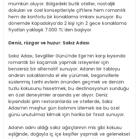
mümkün oluyor. Bölgedeki butik oteller, nostaljik
dokuları ve özel konseptleriyle çiftlere hem romantik
hem de konforlu bir konaklama imkanı sunuyor. Bu
dönemde Kapadokya’da 2 kişi için 2 gece konaklama
fiyatları yaklaşık 7.000 TL’den başlıyor.
Deniz, rüzgar ve huzur: Sakız Adası
Sakız Adası, Sevgililer Günü’nde Ege’nin karşı kıyısında
romantik bir kaçamak yapmak isteyenler için
benzersiz bir alternatif sunuyor. Adanın bir tabloyu
andıran sokaklarında el ele yürümek, begonvillerle
süslenmiş tarihi evlerin önünden geçmek ve denizin
tuzlu kokusunu hissetmek, bu destinasyonun sunduğu
en özel deneyimler arasında yer alıyor. Deniz
kıyısındaki şirin restoranlarda ve otellerde, Sakız
Adası’nın meşhur gün batımını izlemek ise bu özel
günü unutulmaz kılmak için harika bir fırsat sunuyor.
Adanın adını aldığı sakız ağaçlarının mis gibi kokusu
eşliğinde, doğayla iç içe keşifler yapmak ve geleneksel