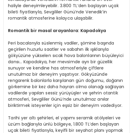
haliyle deneyimleyebilir. 3.800 TL’den başlayan uçak
bileti fiyatlarıyla, Sevgililer Günü’nde Venedik’in
romantik atmosferine kolayca ulaşabilir.
Romantik bir masal arayanlara: Kapadokya
Peri bacalarıyla süslenmiş vadiler, şömine başında
geçirilen huzurlu saatler ve sabahın ilk ışıklarıyla
gökyüzüne yükselen sıcak hava balonlarının büyüleyici
dansı… Kapadokya, her mevsimde ayrı bir güzellik
sunuyor ve kendine has atmosferiyle çiftlere
unutulmaz bir deneyim yaşatıyor. Gökyüzünde
rengarenk balonlarla karşılanan gün doğumu, doğanın
görkemine bir kez daha hayran olma olanağı sağlayan
vadilerde yapılan sessiz yürüyüşler ve şehrin otantik
atmosferi, Sevgililer Günü’nde unutulmaz anılar
biriktirmek isteyenler için eşsiz bir deneyim vadediyor.
Tarihi yer altı şehirleri, el yapımı seramik atölyeleri ve
üzüm bağlarıyla ünlü bölgeye, 1.800 TL’den başlayan
uçak bileti fiyatlarıyla, keyifli bir seyahat planı yapmak