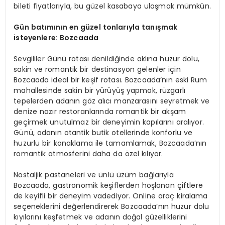
bileti fiyatlarıyla, bu güzel kasabaya ulaşmak mümkün.
Gün batımının en güzel tonlarıyla tanışmak
isteyenlere: Bozcaada
Sevgililer Günü rotası denildiğinde aklına huzur dolu,
sakin ve romantik bir destinasyon gelenler için
Bozcaada ideal bir keşif rotası. Bozcaada’nın eski Rum
mahallesinde sakin bir yürüyüş yapmak, rüzgarlı
tepelerden adanın göz alıcı manzarasını seyretmek ve
denize nazır restoranlarında romantik bir akşam
geçirmek unutulmaz bir deneyimin kapılarını aralıyor.
Günü, adanın otantik butik otellerinde konforlu ve
huzurlu bir konaklama ile tamamlamak, Bozcaada’nın
romantik atmosferini daha da özel kılıyor.
Nostaljik pastaneleri ve ünlü üzüm bağlarıyla
Bozcaada, gastronomik keşiflerden hoşlanan çiftlere
de keyifli bir deneyim vadediyor. Online araç kiralama
seçeneklerini değerlendirerek Bozcaada’nın huzur dolu
kıyılarını keşfetmek ve adanın doğal güzelliklerini