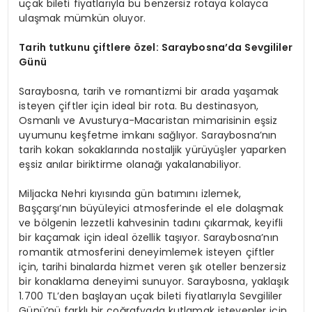
uçak bileti fiyatlarıyla bu benzersiz rotaya kolayca
ulaşmak mümkün oluyor.
Tarih tutkunu çiftlere özel: Saraybosna
’
da Sevgililer
Günü
Saraybosna, tarih ve romantizmi bir arada yaşamak
isteyen çiftler için ideal bir rota. Bu destinasyon,
Osmanlı ve Avusturya-Macaristan mimarisinin eşsiz
uyumunu keşfetme imkanı sağlıyor. Saraybosna’nın
tarih kokan sokaklarında nostaljik yürüyüşler yaparken
eşsiz anılar biriktirme olanağı yakalanabiliyor.
Miljacka Nehri kıyısında gün batımını izlemek,
Başçarşı’nın büyüleyici atmosferinde el ele dolaşmak
ve bölgenin lezzetli kahvesinin tadını çıkarmak, keyifli
bir kaçamak için ideal özellik taşıyor. Saraybosna’nın
romantik atmosferini deneyimlemek isteyen çiftler
için, tarihi binalarda hizmet veren şık oteller benzersiz
bir konaklama deneyimi sunuyor. Saraybosna, yaklaşık
1.700 TL’den başlayan uçak bileti fiyatlarıyla Sevgililer
Günü’nü farklı bir coğrafyada kutlamak isteyenler için