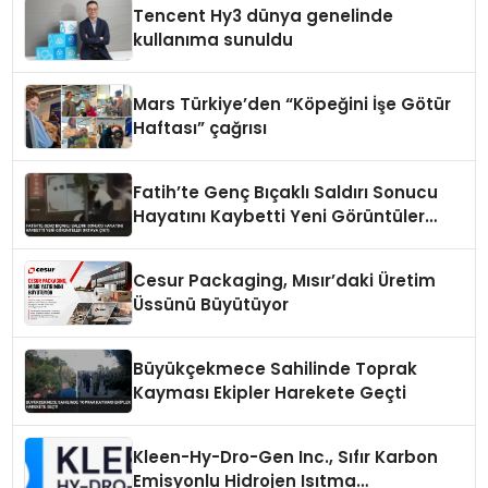
Tencent Hy3 dünya genelinde
kullanıma sunuldu
Mars Türkiye’den “Köpeğini İşe Götür
Haftası” çağrısı
Fatih’te Genç Bıçaklı Saldırı Sonucu
Hayatını Kaybetti Yeni Görüntüler
Ortaya Çıktı
Cesur Packaging, Mısır’daki Üretim
Üssünü Büyütüyor
Büyükçekmece Sahilinde Toprak
Kayması Ekipler Harekete Geçti
Kleen-Hy-Dro-Gen Inc., Sıfır Karbon
Emisyonlu Hidrojen Isıtma