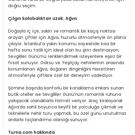
doğru seçim.
Çılgın kalabalıktan uzak: Ağva
Doğayla iç içe, sakin ve romantik bir kaçış noktası
arayan çiftler için Ağva, huzurlu atmosferiyle ön plana
çıkıyor. İstanbul’a yakın konumu sayesinde kısa bir
hafta sonu tatili için ideal olan bu şirin destinasyon,
Sevgililer Günü’nü renklendirmek isteyenlere eşsiz bir
fırsat sunuyor. Göksu ve Yeşilçay nehirlerinin arasında
konumlanan Ağva, doğanın dinginliğini hissettiren
atmosferiyle çiftlere özel bir deneyim vadediyor.
Şömine başında konforlu bir konaklama imkanı sunan
butik oteller ise Sevgililer Günü’nün romantik ruhuna
yakışacak olanaklarla hizmet veriyor. Araç kiralayarak
Ağva’da sahil boyunca keyifli bir yolculuğa çıkmak ve
teknelerle nehir turu yapmak, bu özel günü unutulmaz
anılarla taçlandırma olanağı sunuyor.
Turna.com
hakkında