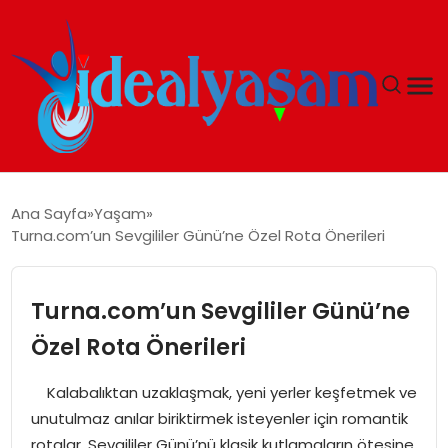
ANASAYFA
Ana Sayfa
Yaşam
Turna.com’un Sevgililer Günü’ne Özel Rota Önerileri
GÜNDEM
EKONOMI
Turna.com’un Sevgililer Günü’ne
Özel Rota Önerileri
İDEAL YAŞAM
Kalabalıktan uzaklaşmak, yeni yerler keşfetmek ve
İDEAL SPOR
unutulmaz anılar biriktirmek isteyenler için romantik
rotalar, Sevgililer Günü’nü klasik kutlamaların ötesine