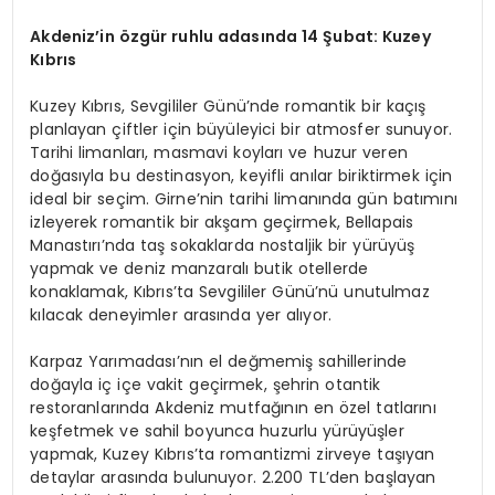
Akdeniz
’
in özgür ruhlu a
das
ında 14 Şubat: Kuzey
Kıbrıs
Kuzey Kıbrıs, Sevgililer Günü’nde romantik bir kaçış
planlayan çiftler için büyüleyici bir atmosfer sunuyor.
Tarihi limanları, masmavi koyları ve huzur veren
doğasıyla bu destinasyon, keyifli anılar biriktirmek için
ideal bir seçim. Girne’nin tarihi limanında gün batımını
izleyerek romantik bir akşam geçirmek, Bellapais
Manastırı’nda taş sokaklarda nostaljik bir yürüyüş
yapmak ve deniz manzaralı butik otellerde
konaklamak, Kıbrıs’ta Sevgililer Günü’nü unutulmaz
kılacak deneyimler arasında yer alıyor.
Karpaz Yarımadası’nın el değmemiş sahillerinde
doğayla iç içe vakit geçirmek, şehrin otantik
restoranlarında Akdeniz mutfağının en özel tatlarını
keşfetmek ve sahil boyunca huzurlu yürüyüşler
yapmak, Kuzey Kıbrıs’ta romantizmi zirveye taşıyan
detaylar arasında bulunuyor. 2.200 TL’den başlayan