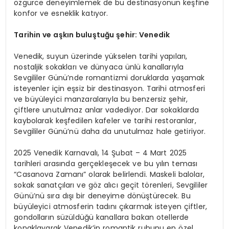
özgürce deneyimlemek de bu destinasyonun keşfine
konfor ve esneklik katıyor.
Tarihin ve aşkın buluştuğu şehir: Venedik
Venedik, suyun üzerinde yükselen tarihi yapıları,
nostaljik sokakları ve dünyaca ünlü kanallarıyla
Sevgililer Günü’nde romantizmi doruklarda yaşamak
isteyenler için eşsiz bir destinasyon. Tarihi atmosferi
ve büyüleyici manzaralarıyla bu benzersiz şehir,
çiftlere unutulmaz anlar vadediyor. Dar sokaklarda
kaybolarak keşfedilen kafeler ve tarihi restoranlar,
Sevgililer Günü’nü daha da unutulmaz hale getiriyor.
2025 Venedik Karnavalı, 14 Şubat – 4 Mart 2025
tarihleri arasında gerçekleşecek ve bu yılın teması
“Casanova Zamanı” olarak belirlendi. Maskeli balolar,
sokak sanatçıları ve göz alıcı geçit törenleri, Sevgililer
Günü’nü sıra dışı bir deneyime dönüştürecek. Bu
büyüleyici atmosferin tadını çıkarmak isteyen çiftler,
gondolların süzüldüğü kanallara bakan otellerde
konaklayarak Venedik’in romantik ruhunu en özel