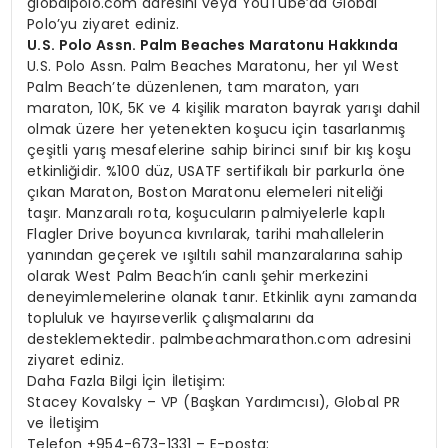
globalpolo.com adresini veya YouTube’da Global
Polo’yu ziyaret ediniz.
U.S. Polo Assn. Palm Beaches Maratonu Hakkında
U.S. Polo Assn. Palm Beaches Maratonu, her yıl West
Palm Beach’te düzenlenen, tam maraton, yarı
maraton, 10K, 5K ve 4 kişilik maraton bayrak yarışı dahil
olmak üzere her yetenekten koşucu için tasarlanmış
çeşitli yarış mesafelerine sahip birinci sınıf bir kış koşu
etkinliğidir. %100 düz, USATF sertifikalı bir parkurla öne
çıkan Maraton, Boston Maratonu elemeleri niteliği
taşır. Manzaralı rota, koşucuların palmiyelerle kaplı
Flagler Drive boyunca kıvrılarak, tarihi mahallelerin
yanından geçerek ve ışıltılı sahil manzaralarına sahip
olarak West Palm Beach’in canlı şehir merkezini
deneyimlemelerine olanak tanır. Etkinlik aynı zamanda
topluluk ve hayırseverlik çalışmalarını da
desteklemektedir. palmbeachmarathon.com adresini
ziyaret ediniz.
Daha Fazla Bilgi İçin İletişim:
Stacey Kovalsky – VP (Başkan Yardımcısı), Global PR
ve İletişim
Telefon +954-673-1331 – E-posta: