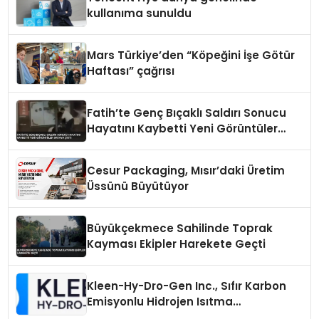
kullanıma sunuldu
Mars Türkiye’den “Köpeğini İşe Götür
Haftası” çağrısı
Fatih’te Genç Bıçaklı Saldırı Sonucu
Hayatını Kaybetti Yeni Görüntüler
Ortaya Çıktı
Cesur Packaging, Mısır’daki Üretim
Üssünü Büyütüyor
Büyükçekmece Sahilinde Toprak
Kayması Ekipler Harekete Geçti
Kleen-Hy-Dro-Gen Inc., Sıfır Karbon
Emisyonlu Hidrojen Isıtma
Teknolojisinde ISO ve TSSA