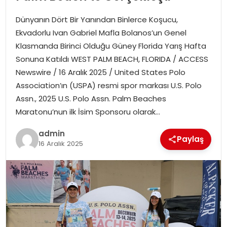
YAŞAM
Dünyanın Dört Bir Yanından Binlerce Koşucu,
MAGAZIN
Ekvadorlu Ivan Gabriel Mafla Bolanos’un Genel
Klasmanda Birinci Olduğu Güney Florida Yarış Hafta
SAĞLIK
Sonuna Katıldı WEST PALM BEACH, FLORIDA / ACCESS
Newswire / 16 Aralık 2025 / United States Polo
SOSYAL HABER
Association’ın (USPA) resmi spor markası U.S. Polo
Assn., 2025 U.S. Polo Assn. Palm Beaches
Maratonu’nun ilk İsim Sponsoru olarak…
admin
Paylaş
16 Aralık 2025