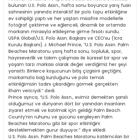
bulunan U.S. Polo Assn., hafta sonu boyunca yarış fuarı
sahnesinin yanında interaktif bir polo topu etkinliğine
ev sahipliği yaptı ve her yaştan misafire modellerle
fotoğraf çektirme ve eğlenceli, dinamik bir ortamda
markanın mirasıyla etkileşime girme fırsatı sundu.
USPA Global/U.S. Polo Assn. Başkanı ve CEO’su (İcra
Kurulu Başkanı) J. Michael Prince, “U.S. Polo Assn. Palm
Beaches Maratonu yarış hafta sonu, topluluk, spor,
hayırseverlik ve takım çalışması ile küresel bir spor ve
yaşam tarzı markası olarak değer verdiğimiz her şeyi
yansıttı. Binlerce koşucunun bitiş çizgisini geçtiğini,
markamızla bağ kurduğunu ve polo temalı
etkinliğimizin tadını çıkardığını görmek gerçekten
ilham vericiydi.” dedi.
Prince ayrıca, “U.S. Polo Assn., evimiz demekten şanslı
olduğumuz ve dünyanın dört bir yanından insanların
ziyaret etmek ve katılmak için geldiği Palm Beach
County’nin ruhunu ve gücünü sergileyen Palm
Beaches Maratonu gibi bir spor etkinliğini
desteklemekten gurur duyuyor.” diye ekledi.
U.S. Polo Assn. Palm Beaches Maratonu katılımcıları bir