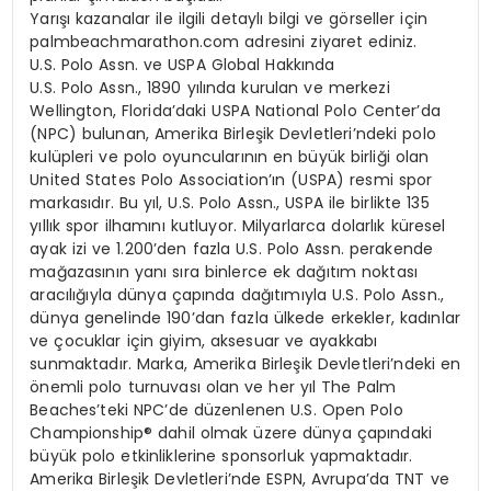
Yarışı kazanalar ile ilgili detaylı bilgi ve görseller için
palmbeachmarathon.com adresini ziyaret ediniz.
U.S. Polo Assn. ve USPA Global Hakkında
U.S. Polo Assn., 1890 yılında kurulan ve merkezi
Wellington, Florida’daki USPA National Polo Center’da
(NPC) bulunan, Amerika Birleşik Devletleri’ndeki polo
kulüpleri ve polo oyuncularının en büyük birliği olan
United States Polo Association’ın (USPA) resmi spor
markasıdır. Bu yıl, U.S. Polo Assn., USPA ile birlikte 135
yıllık spor ilhamını kutluyor. Milyarlarca dolarlık küresel
ayak izi ve 1.200’den fazla U.S. Polo Assn. perakende
mağazasının yanı sıra binlerce ek dağıtım noktası
aracılığıyla dünya çapında dağıtımıyla U.S. Polo Assn.,
dünya genelinde 190’dan fazla ülkede erkekler, kadınlar
ve çocuklar için giyim, aksesuar ve ayakkabı
sunmaktadır. Marka, Amerika Birleşik Devletleri’ndeki en
önemli polo turnuvası olan ve her yıl The Palm
Beaches’teki NPC’de düzenlenen U.S. Open Polo
Championship® dahil olmak üzere dünya çapındaki
büyük polo etkinliklerine sponsorluk yapmaktadır.
Amerika Birleşik Devletleri’nde ESPN, Avrupa’da TNT ve