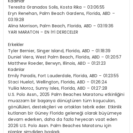
Kadınlar
Teresita Granados Solis, Kosta Rika – 03:06:55
Eryn Renehan, Palm Beach Gardens, Florida, ABD –
03:19:28
Alina Morrison, Palm Beach, Florida, ABD – 03:19:36
YARI MARATON – EN İYİ DERECELER
Erkekler
Tyler Bernier, Singer Island, Florida, ABD – 01:18:39
Duniel Viera, West Palm Beach, Florida, ABD – 01:20:57
Matthew Roeder, Berwyn, Illinois, ABD – 01:21:23
Kadınlar
Emily Paradis, Fort Lauderdale, Florida, ABD – 01:23:55
Staci Huelat, Wellington, Florida, ABD – 01:26:24
Yuliia Moroz, Sunny Isles, Florida, ABD – 01:27:28
U.S. Polo Assn., 2025 Palm Beaches Maratonu etkinliğini
muazzam bir başarıya dönüştüren tüm koşucuları,
gönüllüleri, destekçileri ve ortakları tebrik eder. Etkinlik
kutlanan bir Güney Florida geleneği olarak büyümeye
devam ederken, daha da fazla heyecan vaat eden
2026 U.S. Polo Assn. Palm Beaches Maratonu için
planlar şimdiden başladı.