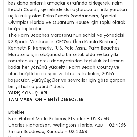
kez daha anlamlı amaçlar etrafında birleşerek, Palm
Beach County genelinde dönüştürücü bir etki yaratan
üç kuruluş olan Palm Beach Roadrunners, Special
Olympics Florida ve Quantum House için toplu olarak
bağış topladılar.
The Palm Beaches Maratonu’nun sahibi ve yöneticisi
K2 Sports Ventures’ın CEO’su (İcra Kurulu Başkanı)
Kenneth R. Kennerly, “U.S. Polo Assn., Palm Beaches
Maratonu için olağanüstü bir ortak oldu ve bu yılki
maratonun sporcu deneyiminden topluluk katılımına
kadar her yönünü yükseltti. Palm Beach County’ye
olan bağlılıkları ile spor ve fitness tutkuları, 2025’i
koşucular, yürüyüşçüler ve seyirciler için göze çarpan
bir yıl haline getirdi.” dedi.
YARIŞ SONUÇLARI
TAM MARATON – EN İYİ DERECELER
Erkekler
Ivan Gabriel Mafla Bolanos, Ekvador – 02:37:56
Charles Richardson, Wellington, Florida, ABD – 02:43:16
Simon Boudreau, Kanada – 02:43:59