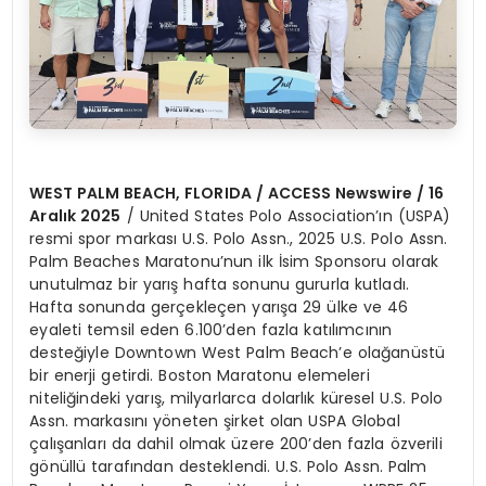
WEST PALM BEACH, FLORIDA / ACCESS Newswire / 16
Aralık 2025
/ United States Polo Association’ın (USPA)
resmi spor markası U.S. Polo Assn., 2025 U.S. Polo Assn.
Palm Beaches Maratonu’nun ilk İsim Sponsoru olarak
unutulmaz bir yarış hafta sonunu gururla kutladı.
Hafta sonunda gerçekleçen yarışa 29 ülke ve 46
eyaleti temsil eden 6.100’den fazla katılımcının
desteğiyle Downtown West Palm Beach’e olağanüstü
bir enerji getirdi. Boston Maratonu elemeleri
niteliğindeki yarış, milyarlarca dolarlık küresel U.S. Polo
Assn. markasını yöneten şirket olan USPA Global
çalışanları da dahil olmak üzere 200’den fazla özverili
gönüllü tarafından desteklendi. U.S. Polo Assn. Palm