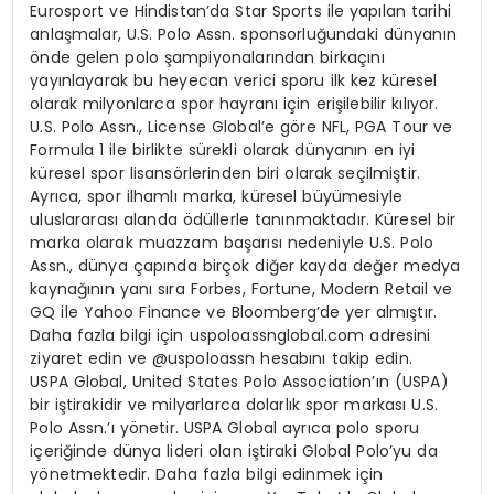
Eurosport ve Hindistan’da Star Sports ile yapılan tarihi
anlaşmalar, U.S. Polo Assn. sponsorluğundaki dünyanın
önde gelen polo şampiyonalarından birkaçını
yayınlayarak bu heyecan verici sporu ilk kez küresel
olarak milyonlarca spor hayranı için erişilebilir kılıyor.
U.S. Polo Assn., License Global’e göre NFL, PGA Tour ve
Formula 1 ile birlikte sürekli olarak dünyanın en iyi
küresel spor lisansörlerinden biri olarak seçilmiştir.
Ayrıca, spor ilhamlı marka, küresel büyümesiyle
uluslararası alanda ödüllerle tanınmaktadır. Küresel bir
marka olarak muazzam başarısı nedeniyle U.S. Polo
Assn., dünya çapında birçok diğer kayda değer medya
kaynağının yanı sıra Forbes, Fortune, Modern Retail ve
GQ ile Yahoo Finance ve Bloomberg’de yer almıştır.
Daha fazla bilgi için uspoloassnglobal.com adresini
ziyaret edin ve @uspoloassn hesabını takip edin.
USPA Global, United States Polo Association’ın (USPA)
bir iştirakidir ve milyarlarca dolarlık spor markası U.S.
Polo Assn.’ı yönetir. USPA Global ayrıca polo sporu
içeriğinde dünya lideri olan iştiraki Global Polo’yu da
yönetmektedir. Daha fazla bilgi edinmek için