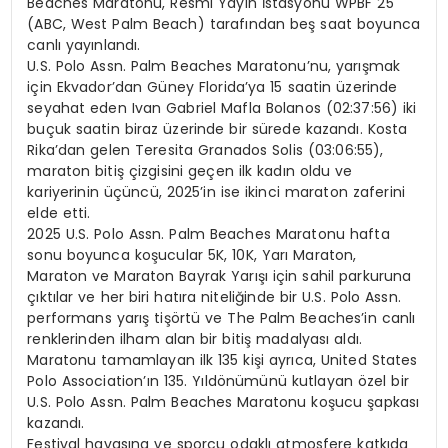
Beaches Maratonu, Resmi Yayın İstasyonu WPBF 25
(ABC, West Palm Beach) tarafından beş saat boyunca
canlı yayınlandı.
U.S. Polo Assn. Palm Beaches Maratonu’nu, yarışmak
için Ekvador’dan Güney Florida’ya 15 saatin üzerinde
seyahat eden Ivan Gabriel Mafla Bolanos (02:37:56) iki
buçuk saatin biraz üzerinde bir sürede kazandı. Kosta
Rika’dan gelen Teresita Granados Solis (03:06:55),
maraton bitiş çizgisini geçen ilk kadın oldu ve
kariyerinin üçüncü, 2025’in ise ikinci maraton zaferini
elde etti.
2025 U.S. Polo Assn. Palm Beaches Maratonu hafta
sonu boyunca koşucular 5K, 10K, Yarı Maraton,
Maraton ve Maraton Bayrak Yarışı için sahil parkuruna
çıktılar ve her biri hatıra niteliğinde bir U.S. Polo Assn.
performans yarış tişörtü ve The Palm Beaches’in canlı
renklerinden ilham alan bir bitiş madalyası aldı.
Maratonu tamamlayan ilk 135 kişi ayrıca, United States
Polo Association’ın 135. Yıldönümünü kutlayan özel bir
U.S. Polo Assn. Palm Beaches Maratonu koşucu şapkası
kazandı.
Festival havasına ve sporcu odaklı atmosfere katkıda