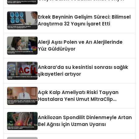
Erkek Beyninin Gelişim Süreci: Bilimsel
Araştırma 32 Yaşını İşaret Etti
Alerji Aşısı Polen ve Arı Alerjilerinde
Yüz Güldürüyor
Ankara’da su kesintisi sonrası sağlık
şikayetleri artıyor
Açık Kalp Ameliyatı Riski Taşıyan
Hastalara Yeni Umut MitraClip
Teknolojisi Türkiye’de İlk Kez
Uygulandı
Ankilozan Spondilit Dinlenmeyle Artan
Bel Ağrısı İçin Uzman Uyarısı