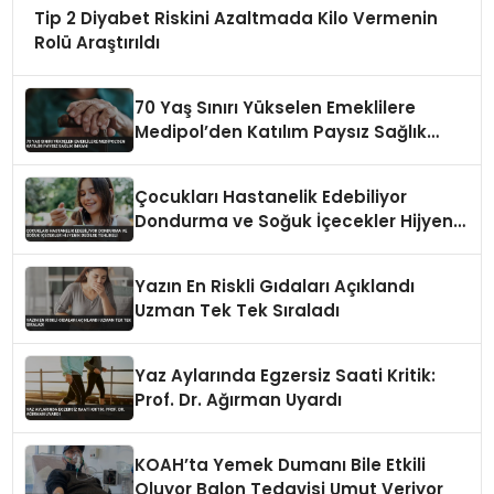
Tip 2 Diyabet Riskini Azaltmada Kilo Vermenin
Rolü Araştırıldı
70 Yaş Sınırı Yükselen Emeklilere
Medipol’den Katılım Paysız Sağlık
İmkanı
Çocukları Hastanelik Edebiliyor
Dondurma ve Soğuk İçecekler Hijyenik
Değilse Tehlikeli
Yazın En Riskli Gıdaları Açıklandı
Uzman Tek Tek Sıraladı
Yaz Aylarında Egzersiz Saati Kritik:
Prof. Dr. Ağırman Uyardı
KOAH’ta Yemek Dumanı Bile Etkili
Oluyor Balon Tedavisi Umut Veriyor