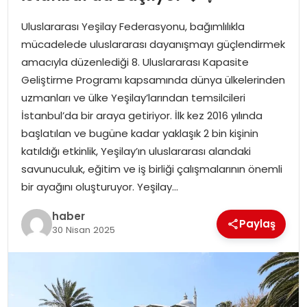
YAŞAM
Uluslararası Yeşilay Federasyonu, bağımlılıkla
MAGAZIN
mücadelede uluslararası dayanışmayı güçlendirmek
amacıyla düzenlediği 8. Uluslararası Kapasite
SAĞLIK
Geliştirme Programı kapsamında dünya ülkelerinden
uzmanları ve ülke Yeşilay’larından temsilcileri
SOSYAL HABER
İstanbul’da bir araya getiriyor. İlk kez 2016 yılında
başlatılan ve bugüne kadar yaklaşık 2 bin kişinin
katıldığı etkinlik, Yeşilay’ın uluslararası alandaki
savunuculuk, eğitim ve iş birliği çalışmalarının önemli
bir ayağını oluşturuyor. Yeşilay…
haber
Paylaş
30 Nisan 2025