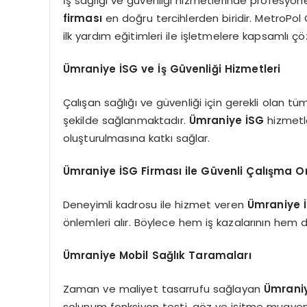
İş sağlığı ve güvenliği hizmetlerinde profesyon
firması
en doğru tercihlerden biridir. MetroPol 
ilk yardım eğitimleri ile işletmelere kapsamlı 
Ümraniye İSG ve İş Güvenliği Hizmetleri
Çalışan sağlığı ve güvenliği için gerekli olan 
şekilde sağlanmaktadır.
Ümraniye İSG
hizmetle
oluşturulmasına katkı sağlar.
Ümraniye İSG Firması ile Güvenli Çalışma O
Deneyimli kadrosu ile hizmet veren
Ümraniye İ
önlemleri alır. Böylece hem iş kazalarının hem 
Ümraniye Mobil Sağlık Taramaları
Zaman ve maliyet tasarrufu sağlayan
Ümraniy
solunum fonksiyon testi, göz ve işitme muayene