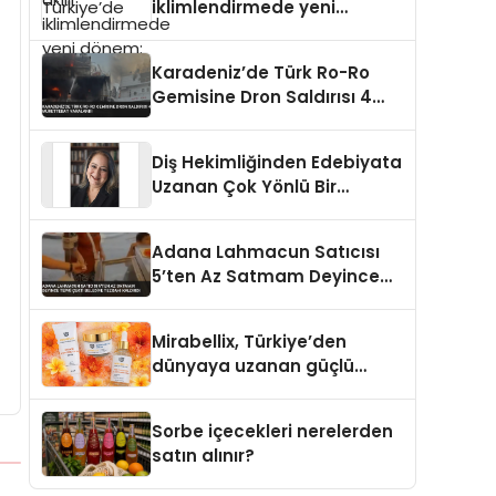
iklimlendirmede yeni
dönem: Madoka Plus
Türkiye’de
Karadeniz’de Türk Ro-Ro
Gemisine Dron Saldırısı 4
Mürettebat Yaralandı
Diş Hekimliğinden Edebiyata
Uzanan Çok Yönlü Bir
Yaşam: Yeşim Şahin Yaman
Adana Lahmacun Satıcısı
5’ten Az Satmam Deyince
Tepki Çekti Belediye
Tezgahı Kaldırdı
Mirabellix, Türkiye’den
dünyaya uzanan güçlü
büyümesini sürdürüyor
Sorbe içecekleri nerelerden
satın alınır?