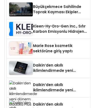
Büyükçekmece Sahilinde
Toprak Kayması Ekipler
Harekete Geçti
Kleen-Hy-Dro-Gen Inc., Sıfır
Karbon Emisyonlu Hidrojen
Isıtma Teknolojisinde ISO ve
TSSA Düzenleyici Onaylarını
Marie Rose kozmetik
Aldı
sektörüne giriş yaptı
Daikin’den akıllı
iklimlendirmede yeni
dönem: Madoka Plus
Türkiye’de
Daikin’den akıllı
iklimlendirmede yeni
dönem: Madoka Plus
Türkiye’de
Daikin’den akıllı