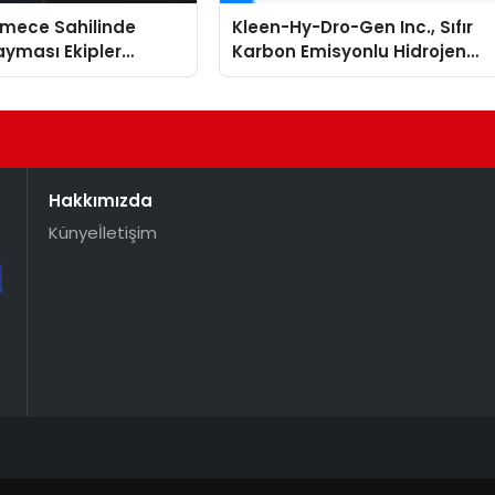
mece Sahilinde
Kleen-Hy-Dro-Gen Inc., Sıfır
yması Ekipler
Karbon Emisyonlu Hidrojen
 Geçti
Isıtma Teknolojisinde ISO ve
TSSA Düzenleyici Onaylarını
Aldı
Hakkımızda
Künye
İletişim