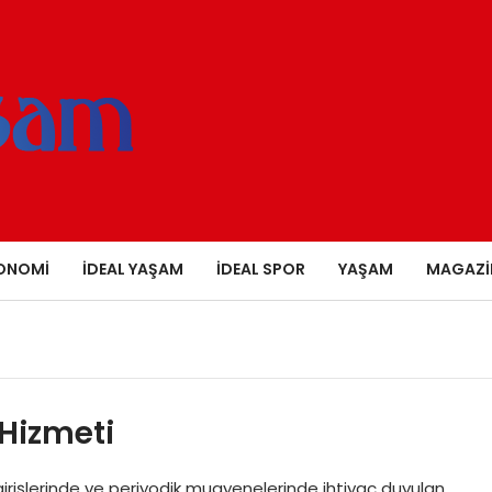
ONOMI
İDEAL YAŞAM
İDEAL SPOR
YAŞAM
MAGAZI
Hizmeti
girişlerinde ve periyodik muayenelerinde ihtiyaç duyulan