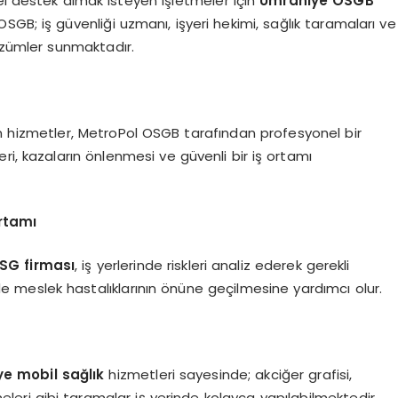
el destek almak isteyen işletmeler için
Ümraniye OSGB
OSGB; iş güvenliği uzmanı, işyeri hekimi, sağlık taramaları ve
çözümler sunmaktadır.
tüm hizmetler, MetroPol OSGB tarafından profesyonel bir
ri, kazaların önlenmesi ve güvenli bir iş ortamı
rtamı
SG firması
, iş yerlerinde riskleri analiz ederek gerekli
de meslek hastalıklarının önüne geçilmesine yardımcı olur.
e mobil sağlık
hizmetleri sayesinde; akciğer grafisi,
leri gibi taramalar iş yerinde kolayca yapılabilmektedir.