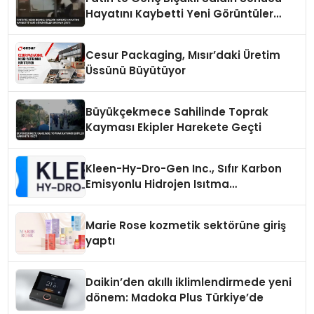
Hayatını Kaybetti Yeni Görüntüler
Ortaya Çıktı
Cesur Packaging, Mısır’daki Üretim
Üssünü Büyütüyor
Büyükçekmece Sahilinde Toprak
Kayması Ekipler Harekete Geçti
Kleen-Hy-Dro-Gen Inc., Sıfır Karbon
Emisyonlu Hidrojen Isıtma
Teknolojisinde ISO ve TSSA
Düzenleyici Onaylarını Aldı
Marie Rose kozmetik sektörüne giriş
yaptı
Daikin’den akıllı iklimlendirmede yeni
dönem: Madoka Plus Türkiye’de