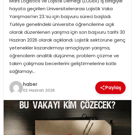
Mars Logistics ve Lojistik Derneği (LODER) iş birliğiyle
YAŞAM
hayata geçirilen Üniversitelerarası Lojistik Vaka
Yarışması’nın 23.’sü için başvuru süreci başladı.
MAGAZIN
Türkiye genelindeki üniversite öğrencilerine açık
olarak düzenlenen yarışma için son başvuru tarihi 30
SAĞLIK
Haziran 2026 olarak açıklandı. Lojistik sektörüne genç
yetenekler kazandırmayı amaçlayan yarışma,
SOSYAL HABER
öğrencilerin analitik düşünme, problem çözme ve
takım çalışması becerilerini geliştirmelerine katkı
sağlamayı…
haber
Paylaş
02 Haziran 2026