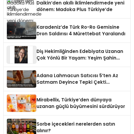
Daikin’den akıllı iklimlendirmede yeni
dönem: Madoka Plus Türkiye’de
Karadeniz’de Türk Ro-Ro Gemisine
Dron Saldırısı 4 Mürettebat Yaralandı
Diş Hekimliğinden Edebiyata Uzanan
Çok Yönlü Bir Yaşam: Yeşim Şahin
Yaman
Adana Lahmacun Satıcısı 5’ten Az
Satmam Deyince Tepki Çekti
Belediye Tezgahı Kaldırdı
Mirabellix, Türkiye’den dünyaya
uzanan güçlü büyümesini sürdürüyor
Sorbe içecekleri nerelerden satın
alınır?