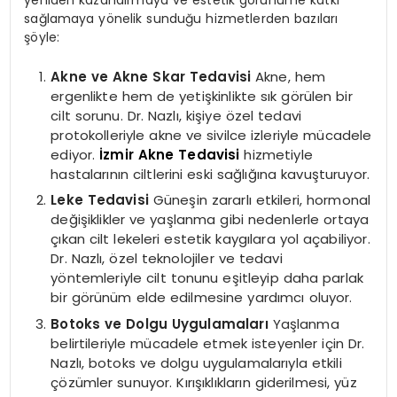
yeniden kazandırmaya ve estetik görünüme katkı
sağlamaya yönelik sunduğu hizmetlerden bazıları
şöyle:
Akne ve Akne Skar Tedavisi
Akne, hem
ergenlikte hem de yetişkinlikte sık görülen bir
cilt sorunu. Dr. Nazlı, kişiye özel tedavi
protokolleriyle akne ve sivilce izleriyle mücadele
ediyor.
İzmir Akne Tedavisi
hizmetiyle
hastalarının ciltlerini eski sağlığına kavuşturuyor.
Leke Tedavisi
Güneşin zararlı etkileri, hormonal
değişiklikler ve yaşlanma gibi nedenlerle ortaya
çıkan cilt lekeleri estetik kaygılara yol açabiliyor.
Dr. Nazlı, özel teknolojiler ve tedavi
yöntemleriyle cilt tonunu eşitleyip daha parlak
bir görünüm elde edilmesine yardımcı oluyor.
Botoks ve Dolgu Uygulamaları
Yaşlanma
belirtileriyle mücadele etmek isteyenler için Dr.
Nazlı, botoks ve dolgu uygulamalarıyla etkili
çözümler sunuyor. Kırışıklıkların giderilmesi, yüz