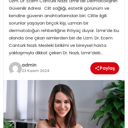
Uzm. Dr. Ecem Cantürk Nazlı: İzmir’de Dermatolojinin
YAŞAM
Güvenilir Adresi Cilt sağlığı, estetik görünüm ve
kendine güvenin anahtarlarından biri. Ciltle ilgili
MAGAZIN
sorunlar yaşayan birçok kişi, uzman bir
dermatoloğun rehberliğine ihtiyaç duyar. İzmir’de bu
SAĞLIK
alanda öne çıkan isimlerden biri de Uzm. Dr. Ecem
Cantürk Nazlı. Mesleki birikimi ve bireysel hasta
SOSYAL HABER
yaklaşımıyla dikkat çeken Dr. Nazlı, İzmir’deki…
admin
Paylaş
23 Kasım 2024