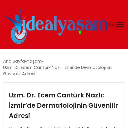
ANASAYFA
Ana Sayfa
Yaşam
Uzm. Dr. Ecem Cantürk Nazlı: İzmir’de Dermatolojinin
GÜNDEM
Güvenilir Adresi
EKONOMI
Uzm. Dr. Ecem Cantürk Nazlı:
İDEAL YAŞAM
İzmir’de Dermatolojinin Güvenilir
Adresi
İDEAL SPOR