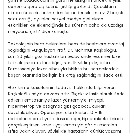
görme bozukluklarının görülme sıklığının önceki 5 yıllık
döneme göre üç katına çıktığı gözlendi. Çocukların
ekran süresinin online dersler nedeniyle en az 2 buçuk
saat arttığı, oyunlar, sosyal medya gibi ekran
etkinlikleri de eklendiğinde bu sürenin daha da uzadığı
meydana çıktı” diye konuştu.
Teknolojinin hem hekimlere hem de hastalara avantaj
sağladığını vurgulayan Prof. Dr. Mahmut Kaşkaloğlu,
son 30 yıldır göz hastalıkları tedavisinde excimer lazer
teknolojisinin kullanıldığını; son 15 yıldır geliştirilen
Femtosaniye lazer cihazıyla birlikte bu cerrahilerdeki
başarı oranında belirgin bir artış sağlandığını ifade etti.
Göz kırma kusurlarının tedavisi hakkında bilgi veren
Kaşkaloğlu şöyle devam etti: “Bıçaksız lasik olarak ifade
edilen Femtosaniye lazer yöntemiyle, miyopi,
hipermetrop ve astigmat gibi göz bozuklukları
düzeltilebiliyor. Operasyon olan kişiler, 10 – 15
dakikalarını ameliyat odasında geçirip, saniyeler içinde
gerçekleştirilen lazer uygulamasıyla göz numaraları
sıfıra yakın oluyor. Böylelikle hastaların günlük yaşamı