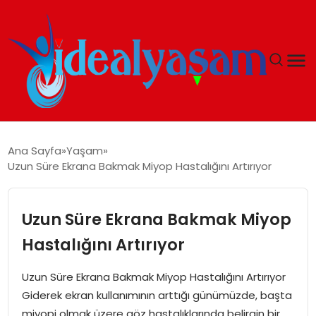
ANASAYFA
Ana Sayfa
Yaşam
Uzun Süre Ekrana Bakmak Miyop Hastalığını Artırıyor
GÜNDEM
EKONOMI
Uzun Süre Ekrana Bakmak Miyop
Hastalığını Artırıyor
İDEAL YAŞAM
Uzun Süre Ekrana Bakmak Miyop Hastalığını Artırıyor
İDEAL SPOR
Giderek ekran kullanımının arttığı günümüzde, başta
miyopi olmak üzere göz hastalıklarında belirgin bir