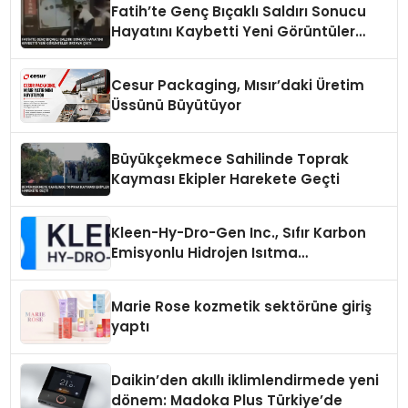
Fatih’te Genç Bıçaklı Saldırı Sonucu
Hayatını Kaybetti Yeni Görüntüler
Ortaya Çıktı
Cesur Packaging, Mısır’daki Üretim
Üssünü Büyütüyor
Büyükçekmece Sahilinde Toprak
Kayması Ekipler Harekete Geçti
Kleen-Hy-Dro-Gen Inc., Sıfır Karbon
Emisyonlu Hidrojen Isıtma
Teknolojisinde ISO ve TSSA
Düzenleyici Onaylarını Aldı
Marie Rose kozmetik sektörüne giriş
yaptı
Daikin’den akıllı iklimlendirmede yeni
dönem: Madoka Plus Türkiye’de