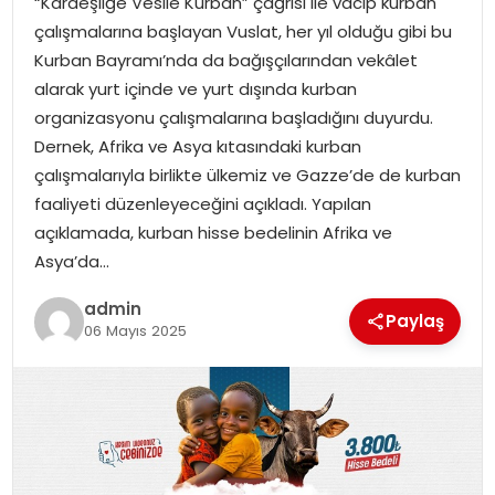
“Kardeşliğe Vesile Kurban” çağrısı ile vacip kurban
YAŞAM
çalışmalarına başlayan Vuslat, her yıl olduğu gibi bu
Kurban Bayramı’nda da bağışçılarından vekâlet
MAGAZIN
alarak yurt içinde ve yurt dışında kurban
organizasyonu çalışmalarına başladığını duyurdu.
SAĞLIK
Dernek, Afrika ve Asya kıtasındaki kurban
çalışmalarıyla birlikte ülkemiz ve Gazze’de de kurban
SOSYAL HABER
faaliyeti düzenleyeceğini açıkladı. Yapılan
açıklamada, kurban hisse bedelinin Afrika ve
Asya’da…
admin
Paylaş
06 Mayıs 2025