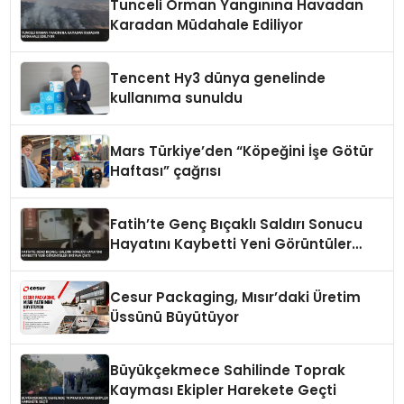
Tunceli Orman Yangınına Havadan
Karadan Müdahale Ediliyor
Tencent Hy3 dünya genelinde
kullanıma sunuldu
Mars Türkiye’den “Köpeğini İşe Götür
Haftası” çağrısı
Fatih’te Genç Bıçaklı Saldırı Sonucu
Hayatını Kaybetti Yeni Görüntüler
Ortaya Çıktı
Cesur Packaging, Mısır’daki Üretim
Üssünü Büyütüyor
Büyükçekmece Sahilinde Toprak
Kayması Ekipler Harekete Geçti