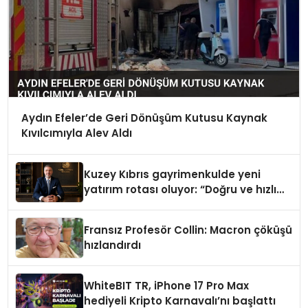
Aydın Efeler’de Geri Dönüşüm Kutusu Kaynak
Kıvılcımıyla Alev Aldı
Kuzey Kıbrıs gayrimenkulde yeni
yatırım rotası oluyor: “Doğru ve hızlı
hareket eden kazanacak”
Fransız Profesör Collin: Macron çöküşü
hızlandırdı
WhiteBIT TR, iPhone 17 Pro Max
hediyeli Kripto Karnavalı’nı başlattı