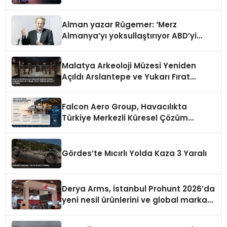
Alman yazar Rügemer: ‘Merz
Almanya’yı yoksullaştırıyor ABD’yi
zenginleştiriyor’
Malatya Arkeoloji Müzesi Yeniden
Açıldı Arslantepe ve Yukarı Fırat
Mirası Bir Çatı Altında
Falcon Aero Group, Havacılıkta
Türkiye Merkezli Küresel Çözüm
Ortağı Olma Yolunda İlerliyor
Gördes’te Mıcırlı Yolda Kaza 3 Yaralı
Derya Arms, İstanbul Prohunt 2026’da
yeni nesil ürünlerini ve global marka
vizyonunu sergiledi