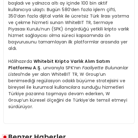
başladı ve yalnızca altı ay içinde 100 bin aktif
kullanıcıya ulaştı. Bugün 580’den fazla işlem çifti,
350’dan fazla dijital varlık ile ücretsiz Türk lirası yatırma
ve çekme hizmeti sunan WhiteBIT TR, Sermaye
Piyasası Kurulu’nun (SPK) öngördüğü yetkili kripto varlık
hizmet sağlayıcısı olma süreci kapsamında ön
başvurusunu tamamlayan ilk platformlar arasında yer
aldı.
Hâlihazırda
Whitebit Kripto Varlık Alım Satım
Platformu A.Ş.
unvanıyla SPK’nın
Faaliyette Bulunanlar
Listesi
‘nde yer alan WhiteBIT TR, W Group’un
benimsediği regülasyon odaklı büyüme stratejisini ve
bireysel ile kurumsal kullanıcılara sunduğu hizmetleri
Türkiye pazarına taşımaya devam ederken, W
Group’un küresel ölçeğini de Türkiye’de temsil etmeyi
sürdürüyor.
Benzer Haberler