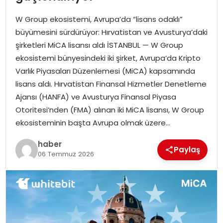
YAŞAM
W Group ekosistemi, Avrupa’da “lisans odaklı”
MAGAZIN
büyümesini sürdürüyor: Hırvatistan ve Avusturya’daki
şirketleri MiCA lisansı aldı İSTANBUL — W Group
SAĞLIK
ekosistemi bünyesindeki iki şirket, Avrupa’da Kripto
Varlık Piyasaları Düzenlemesi (MiCA) kapsamında
SOSYAL HABER
lisans aldı. Hırvatistan Finansal Hizmetler Denetleme
Ajansı (HANFA) ve Avusturya Finansal Piyasa
Otoritesi’nden (FMA) alınan iki MiCA lisansı, W Group
ekosisteminin başta Avrupa olmak üzere…
haber
Paylaş
06 Temmuz 2026