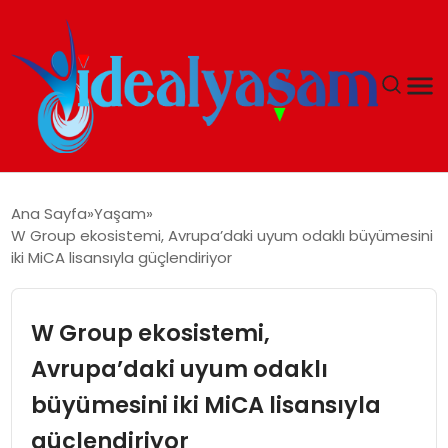
ANASAYFA
Ana Sayfa
Yaşam
W Group ekosistemi, Avrupa’daki uyum odaklı büyümesini
GÜNDEM
iki MiCA lisansıyla güçlendiriyor
EKONOMI
W Group ekosistemi,
İDEAL YAŞAM
Avrupa’daki uyum odaklı
büyümesini iki MiCA lisansıyla
İDEAL SPOR
güçlendiriyor