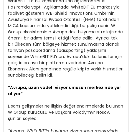
WhiteBIT ise bu kapsamda son açıklamasını 19
Haziran’da yaptı. Açıklamada, WhiteBIT EU markasıyla
faaliyet gösteren WB-Shield Innovations GmbH’nin,
Avusturya Finansal Piyasa Otoritesi (FMA) tarafından
MiCA kapsamında yetkilendirildiği; bu gelişmenin W
Group ekosisteminin Avrupa’daki büyüme stratejisinde
önemli bir adımı temsil ettiği ifade edildi. Ayrıca, tek
bir ülkeden tüm bölgeye hizmet sunulmasına olanak
tanıyan pasaportlama (passporting) yaklaşımı
sayesinde WhiteBIT EU’nun, Avrupa’daki kullanıcılar için
geliştirilen ayrı bir platform üzerinden Avrupa
Ekonomik Alanı genelinde regüle kripto varlık hizmetleri
sunabileceği belirtildi.
“Avrupa, uzun vadeli vizyonumuzun merkezinde yer
alıyor”
Lisans gelişmelerine ilişkin değerlendirmelerde bulunan
W Group Kurucusu ve Başkanı Volodymyr Nosov,
şunları söyledi:
“Avrupa, WhiteBIT’in büyüme vizyonunun merkezinde