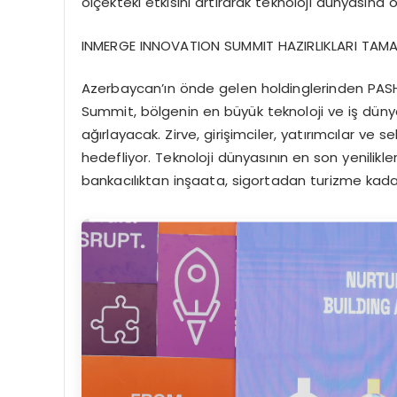
ölçekteki etkisini artırarak teknoloji dünyasına 
INMERGE INNOVATION SUMMIT HAZIRLIKLARI TAM
Azerbaycan’ın önde gelen holdinglerinden PAS
Summit, bölgenin en büyük teknoloji ve iş dünyası
ağırlayacak. Zirve, girişimciler, yatırımcılar ve 
hedefliyor. Teknoloji dünyasının en son yenilikl
bankacılıktan inşaata, sigortadan turizme kadar