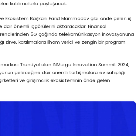
eri katılımcılarla paylaşacak.
ve Ekosistem Başkanı Farid Mammadov gibi önde gelen iş
 dair önemli içgörülerini aktaracaklar. Finansal
on trendlerinden 5G çağında telekomünikasyon inovasyonuna
ı zirve, katılımcılara ilham verici ve zengin bir program
 markası Trendyol olan INMerge Innovation Summit 2024,
onun geleceğine dair önemli tartışmalara ev sahipliği
irketleri ve girişimcilik ekosisteminin önde gelen