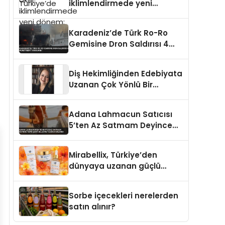
iklimlendirmede yeni
dönem: Madoka Plus
Türkiye’de
Karadeniz’de Türk Ro-Ro
Gemisine Dron Saldırısı 4
Mürettebat Yaralandı
Diş Hekimliğinden Edebiyata
Uzanan Çok Yönlü Bir
Yaşam: Yeşim Şahin Yaman
Adana Lahmacun Satıcısı
5’ten Az Satmam Deyince
Tepki Çekti Belediye
Tezgahı Kaldırdı
Mirabellix, Türkiye’den
dünyaya uzanan güçlü
büyümesini sürdürüyor
Sorbe içecekleri nerelerden
satın alınır?