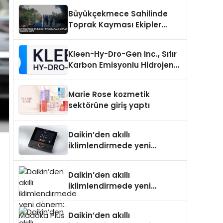
Büyükçekmece Sahilinde
Toprak Kayması Ekipler
Harekete Geçti
Kleen-Hy-Dro-Gen Inc., Sıfır
Karbon Emisyonlu Hidrojen
Isıtma Teknolojisinde ISO ve
TSSA Düzenleyici Onaylarını
Marie Rose kozmetik
Aldı
sektörüne giriş yaptı
Daikin’den akıllı
iklimlendirmede yeni
dönem: Madoka Plus
Türkiye’de
Daikin’den akıllı
iklimlendirmede yeni
dönem: Madoka Plus
Türkiye’de
Daikin’den akıllı