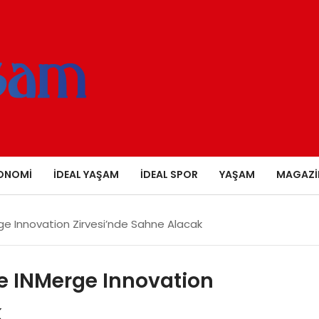
ONOMI
İDEAL YAŞAM
İDEAL SPOR
YAŞAM
MAGAZI
ge Innovation Zirvesi’nde Sahne Alacak
e INMerge Innovation
k