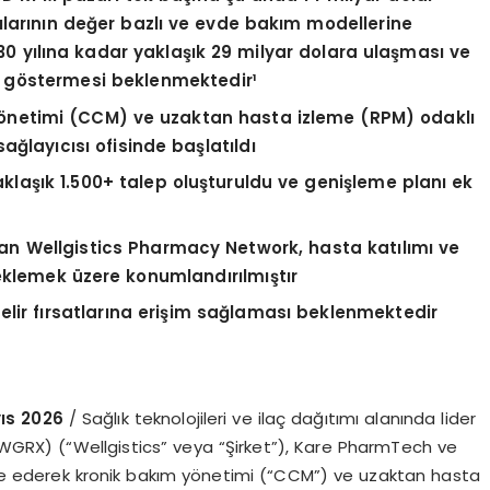
larını
n de
ğer bazlı ve evde bakım modellerine
0 yılına kadar yaklaşık 29 milyar dolara ulaş
mas
ı ve
 g
ö
stermesi beklenmektedir¹
ö
netimi (CCM) ve uzaktan hasta izleme (RPM) odaklı
sağlayıcısı ofisinde başlatıldı
klaşık 1.500+ talep oluşturuldu ve genişleme planı ek
n Wellgistics Pharmacy Network, hasta katılımı ve
eklemek üzere konumlandırılmıştır
 gelir fırsatlarına erişim sağlaması beklenmektedir
yıs 2026
/ Sağlık teknolojileri ve ilaç dağıtımı alanında lider
Q:WGRX) (“Wellgistics” veya “Şirket”), Kare PharmTech ve
egre ederek kronik bakım yönetimi (“CCM”) ve uzaktan hasta