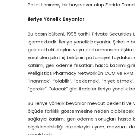
Patel tanınmış bir hayırsever olup Florida Trend 
İleriye Y
ö
nelik Beyanlar
Bu basın bülteni, 1995 tarihli Private Securitie
içermektedir. İleriye yönelik beyanlar, Şirketin bekl
gelecekteki olayları veya performansına ilişkin 
yürütülen pilot iş birliğinin potansiyel faydaları, 
katılımı, geri ödeme fırsatları, hasta katılımı gir
Wellgistics Pharmacy Network’ün CCM ve RPM gir
“inanmak”, “olabilir”, “beklemek”, “niyet etmek”
“gerekir”, “olacak” gibi ifadeler ileriye yönelik
Bu ileriye yönelik beyanlar mevcut beklenti v
ölçüde farklılık göstermesine neden olabilecek ris
sağlayıcı katılımı, geri ödeme sonuçları, hasta
ölçeklenebilirliği, düzenleyici uyum, mevzuat değ
almaktadır.