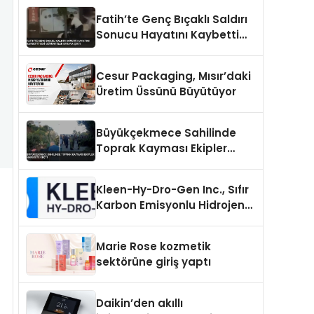
Fatih’te Genç Bıçaklı Saldırı
Sonucu Hayatını Kaybetti
Yeni Görüntüler Ortaya Çıktı
Cesur Packaging, Mısır’daki
Üretim Üssünü Büyütüyor
Büyükçekmece Sahilinde
Toprak Kayması Ekipler
Harekete Geçti
Kleen-Hy-Dro-Gen Inc., Sıfır
Karbon Emisyonlu Hidrojen
Isıtma Teknolojisinde ISO ve
TSSA Düzenleyici Onaylarını
Marie Rose kozmetik
Aldı
sektörüne giriş yaptı
Daikin’den akıllı