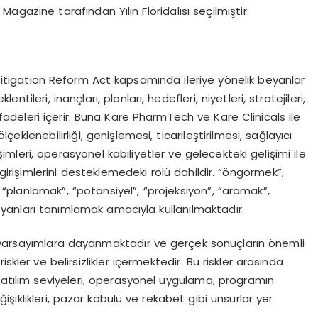
Magazine tarafından Yılın Floridalısı seçilmiştir.
s Litigation Reform Act kapsamında ileriye yönelik beyanlar
entileri, inançları, planları, hedefleri, niyetleri, stratejileri,
ifadeleri içerir. Buna Kare PharmTech ve Kare Clinicals ile
ölçeklenebilirliği, genişlemesi, ticarileştirilmesi, sağlayıcı
işimleri, operasyonel kabiliyetler ve gelecekteki gelişimi ile
işimlerini desteklemedeki rolü dahildir. “öngörmek”,
, “planlamak”, “potansiyel”, “projeksiyon”, “aramak”,
 beyanları tanımlamak amacıyla kullanılmaktadır.
e varsayımlara dayanmaktadır ve gerçek sonuçların önemli
kler ve belirsizlikler içermektedir. Bu riskler arasında
 katılım seviyeleri, operasyonel uygulama, programın
işiklikleri, pazar kabulü ve rekabet gibi unsurlar yer