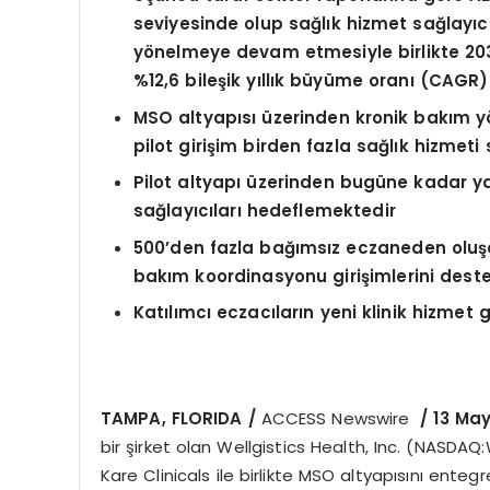
seviyesinde olup sağlık hizmet sağlayıcı
y
ö
nelmeye devam etmesiyle birlikte 203
%12,6 bileşik yıllık büyüme oranı (CAGR)
MSO altyapısı üzerinden kronik bakım y
pilot girişim birden fazla sağlık hizmeti 
Pilot altyapı üzerinden bugüne kadar ya
sağlayıcıları hedeflemektedir
500
’
den fazla bağımsız eczaneden oluşa
bakım koordinasyonu girişimlerini dest
Katılımcı eczacıların yeni klinik hizmet
TAMPA, FLORIDA /
ACCESS Newswire
/ 13 Ma
bir şirket olan Wellgistics Health, Inc. (NASDA
Kare Clinicals ile birlikte MSO altyapısını ent