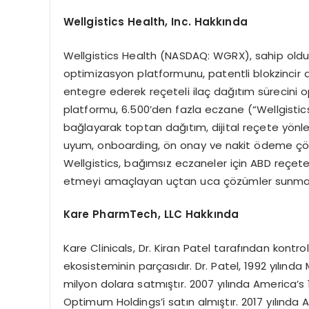
Wellgistics Health, Inc. Hakkında
Wellgistics Health (NASDAQ: WGRX), sahip old
optimizasyon platformunu, patentli blokzincir 
entegre ederek reçeteli ilaç dağıtım sürecini opti
platformu, 6.500’den fazla eczane (“Wellgistics
bağlayarak toptan dağıtım, dijital reçete yön
uyum, onboarding, ön onay ve nakit ödeme çöz
Wellgistics, bağımsız eczaneler için ABD reçetel
etmeyi amaçlayan uçtan uca çözümler sunmak
Kare PharmTech, LLC Hakkında
Kare Clinicals, Dr. Kiran Patel tarafından kontr
ekosisteminin parçasıdır. Dr. Patel, 1992 yılınd
milyon dolara satmıştır. 2007 yılında America’s
Optimum Holdings’i satın almıştır. 2017 yılında A