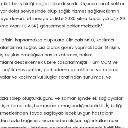
lot bir iş birliği başlattığını duyurdu. Üçüncü taraf sektör
ar dolar seviyesinde olup sağlık hizmet sağlayıcılarının
ye devam etmesiyle birlikte 2030 yılına kadar yaklaşık 29
 büyüme oranı (CAGR) göstermesi beklenmektedir.¹
 ofisini kapsamakta olup Kare Clinicals MSO, katılımcı
ralandırma sağlayıcısı olarak görev yapmaktadır. Girişim,
ş akışları aracılığıyla hasta katılımını, bakım
mlarını desteklemek üzere tasarlanmıştır. Tüm CCM ve
t sağlık mevzuatları, geri ödeme gereklilikleri ve ödeme
ıcılar ve katılımcı kuruluşlar tarafından sunulması ve
n fazla talep oluşturduğunu ve zaman içinde ek sağlayıcıları
çin temel oluşturmasının amaçlandığını belirtti. İş birliği
zmetlerinden fayda sağlayabilecek uygun hastaların
’den fazla bağımsız eczaneden oluşan ağını kullanmayı
psamındaki katılımcı eczaneler de programla ilişkili klinik