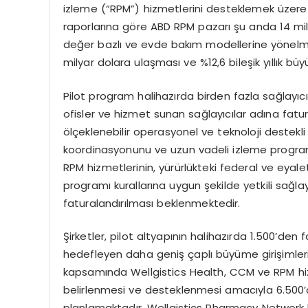
izleme (“RPM”) hizmetlerini desteklemek üzere pi
raporlarına göre ABD RPM pazarı şu anda 14 mily
değer bazlı ve evde bakım modellerine yönelme
milyar dolara ulaşması ve %12,6 bileşik yıllık
Pilot program halihazırda birden fazla sağlayıcı
ofisler ve hizmet sunan sağlayıcılar adına fatu
ölçeklenebilir operasyonel ve teknoloji destekli i
koordinasyonunu ve uzun vadeli izleme progra
RPM hizmetlerinin, yürürlükteki federal ve eyale
programı kurallarına uygun şekilde yetkili sağlay
faturalandırılması beklenmektedir.
Şirketler, pilot altyapının halihazırda 1.500’de
hedefleyen daha geniş çaplı büyüme girişimleri i
kapsamında Wellgistics Health, CCM ve RPM hi
belirlenmesi ve desteklenmesi amacıyla 6.500
planlamaktadır. Wellgistics Pharmacy Network ka