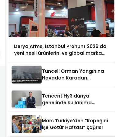
Derya Arms, İstanbul Prohunt 2026’da
yeni nesil ürünlerini ve global marka
vizyonunu sergiledi
Tunceli Orman Yangınına
Havadan Karadan
Müdahale Ediliyor
Tencent Hy3 dünya
genelinde kullanıma
sunuldu
Mars Türkiye’den “Köpeğini
İşe Götür Haftası” çağrısı