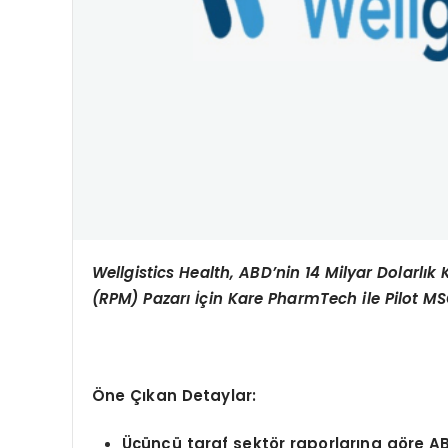
Wellgistics Health, ABD’nin 14 Milyar Dolarl
(RPM) Pazarı İçin Kare PharmTech ile Pilot MSO
Öne Çıkan Detaylar:
Üçüncü taraf sekt
ö
r raporlarına g
ö
re A