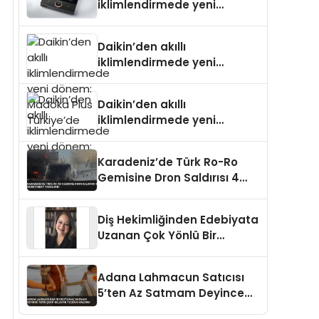
iklimlendirmede yeni
dönem: Madoka Plus
Türkiye’de
Daikin’den akıllı
iklimlendirmede yeni
dönem: Madoka Plus
Türkiye’de
Daikin’den akıllı
iklimlendirmede yeni
dönem: Madoka Plus
Türkiye’de
Karadeniz’de Türk Ro-Ro
Gemisine Dron Saldırısı 4
Mürettebat Yaralandı
Diş Hekimliğinden Edebiyata
Uzanan Çok Yönlü Bir
Yaşam: Yeşim Şahin Yaman
Adana Lahmacun Satıcısı
5’ten Az Satmam Deyince
Tepki Çekti Belediye