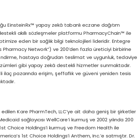
uğu EinsteinRx™ yapay zekâ tabanlı eczane dağıtım
destekli akıllı sözleşmeler platformu PharmacyChain™ ile
mize eden bir sağlık bilgi teknolojileri lideridir. Entegre
 Pharmacy Network”) ve 200’den fazla üreticiyi birbirine
lendirme, hastaya doğrudan teslimat ve uygunluk, tedaviye
ümleri gibi yapay zekâ destekli hizmetler sunmaktadır.
i ilaç pazarında erişim, şeffaflık ve güveni yeniden tesis
tadır.
ol edilen Kare PharmTech, LLC’ye ait daha geniş bir şirketler
a Medicaid sağlayıcısı WellCare’i kurmuş ve 2002 yılında 200
 1st Choice Holdings’i kurmuş ve Freedom Health ile
merica’s 1st Choice Holdings’i Anthem, Inc.’e satmıştır. Dr.