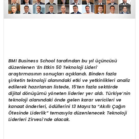
BMI Business School tarafından bu yıl üçüncüsü
düzenlenen
‘
En Etkin 50 Teknoloji Lideri
’
araştı
rmas
ının sonuçları açıklandı. Binden fazla
şirketin teknoloji alanındaki etki ve yetkinlikleri analiz
edilerek hazırlanan listede, 15
’
ten fazla sekt
ö
rde
dijital d
ö
nüşümü y
ö
neten liderler yer aldı. Türkiye’nin
teknoloji alanındaki
ö
nde gelen karar vericileri ve
kanaat
ö
nderleri,
ö
düllerini 13 Mayıs
’
ta “Akıllı Çağın
Ötesinde Liderlik”
temas
ıyla düzenlenecek Teknoloji
Liderleri Zirvesi
’
nde alacak.