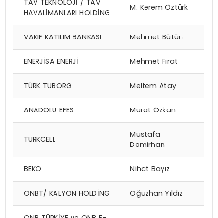
TAV TEKNOLOJİ / TAV
M. Kerem Öztürk
HAVALİMANLARI HOLDİNG
VAKIF KATILIM BANKASI
Mehmet Bütün
ENERJİSA ENERJİ
Mehmet Fırat
TÜRK TUBORG
Meltem Atay
ANADOLU EFES
Murat Özkan
Mustafa
TURKCELL
Demirhan
BEKO
Nihat Bayız
ONBT/ KALYON HOLDİNG
Oğuzhan Yıldız
QNB TÜRKİYE ve QNB E-