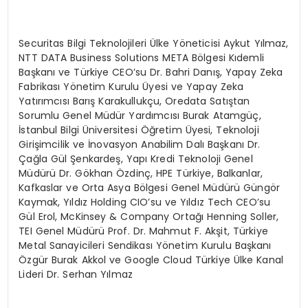
Securitas Bilgi Teknolojileri Ülke Yöneticisi Aykut Yılmaz,
NTT DATA Business Solutions META Bölgesi Kıdemli
Başkanı ve Türkiye CEO’su Dr. Bahri Danış, Yapay Zeka
Fabrikası Yönetim Kurulu Üyesi ve Yapay Zeka
Yatırımcısı Barış Karakullukçu, Oredata Satıştan
Sorumlu Genel Müdür Yardımcısı Burak Atamgüç,
İstanbul Bilgi Üniversitesi Öğretim Üyesi, Teknoloji
Girişimcilik ve İnovasyon Anabilim Dalı Başkanı Dr.
Çağla Gül Şenkardeş, Yapı Kredi Teknoloji Genel
Müdürü Dr. Gökhan Özdinç, HPE Türkiye, Balkanlar,
Kafkaslar ve Orta Asya Bölgesi Genel Müdürü Güngör
Kaymak, Yıldız Holding CIO’su ve Yıldız Tech CEO’su
Gül Erol, McKinsey & Company Ortağı Henning Soller,
TEI Genel Müdürü Prof. Dr. Mahmut F. Akşit, Türkiye
Metal Sanayicileri Sendikası Yönetim Kurulu Başkanı
Özgür Burak Akkol ve Google Cloud Türkiye Ülke Kanal
Lideri Dr. Serhan Yılmaz