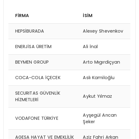
Fİ
RMA
İSİM
HEPSİBURADA
Alexey Shevenkov
ENERJİSA ÜRETİM
Ali İnal
BEYMEN GROUP
Arto Mıgırdiçyan
COCA-COLA İÇECEK
Aslı Kamiloğlu
SECURITAS GÜVENLİK
Aykut Yılmaz
HİZMETLERİ
Ayşegül Arıcan
VODAFONE TÜRKİYE
Şeker
AGESA HAYAT VE EMEKLİLİK
Aziz Fahri Arkan