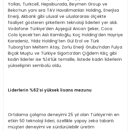
Yolları, Turkcell, Hepsiburada, Beymen Group ve
Beko’nun yanı sıra TAV Havalimanları Holding, Enerjisa
Enerji, Akbank gibi ulusal ve uluslararası ölçekte
faaliyet gösteren şirketlerin teknoloji liderleri yer aldı.
Vodafone Türkiye’den Ayşegül Arıcan Şeker, Coca
Cola İçecek’ten Aslı Kamiloğlu, Koç Holding’den Hayriye
Karadeniz, Yıldız Holding’ten Gül Erol ve Türk
Tuborg’tan Meltem Atay, Zorlu Enerji Grubu’ndan Fulya
Bıçak Muştu ve Türkiye Sigorta’dan Çiğdem Kılıç gibi
kadın liderler ise %14’lük temsille, listede kadın liderlerin
yükselişinin sembolü oldu.
Liderlerin %62
’
si yüksek lisans mezunu
Ortalama çalışma deneyimi 25 yıl olan Türkiye’nin en
etkin 50 teknoloji lideri, özellikle yapay zeka tabanlı
müşteri deneyimi ve sürdürülebilir üretim