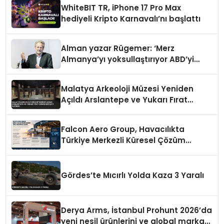
WhiteBIT TR, iPhone 17 Pro Max
hediyeli Kripto Karnavalı’nı başlattı
Alman yazar Rügemer: ‘Merz
Almanya’yı yoksullaştırıyor ABD’yi
zenginleştiriyor’
Malatya Arkeoloji Müzesi Yeniden
Açıldı Arslantepe ve Yukarı Fırat
Mirası Bir Çatı Altında
Falcon Aero Group, Havacılıkta
Türkiye Merkezli Küresel Çözüm
Ortağı Olma Yolunda İlerliyor
Gördes’te Mıcırlı Yolda Kaza 3 Yaralı
Derya Arms, İstanbul Prohunt 2026’da
yeni nesil ürünlerini ve global marka