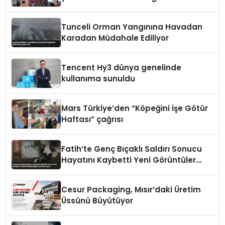
vizyonunu sergiledi
Tunceli Orman Yangınına Havadan
Karadan Müdahale Ediliyor
Tencent Hy3 dünya genelinde
kullanıma sunuldu
Mars Türkiye’den “Köpeğini İşe Götür
Haftası” çağrısı
Fatih’te Genç Bıçaklı Saldırı Sonucu
Hayatını Kaybetti Yeni Görüntüler
Ortaya Çıktı
Cesur Packaging, Mısır’daki Üretim
Üssünü Büyütüyor