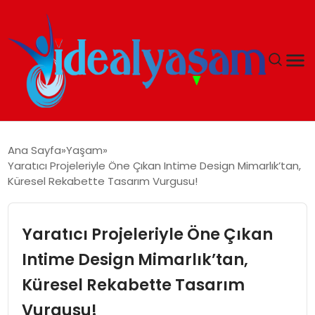
ANASAYFA
Ana Sayfa
Yaşam
Yaratıcı Projeleriyle Öne Çıkan Intime Design Mimarlık’tan,
GÜNDEM
Küresel Rekabette Tasarım Vurgusu!
EKONOMI
Yaratıcı Projeleriyle Öne Çıkan
İDEAL YAŞAM
Intime Design Mimarlık’tan,
Küresel Rekabette Tasarım
İDEAL SPOR
Vurgusu!