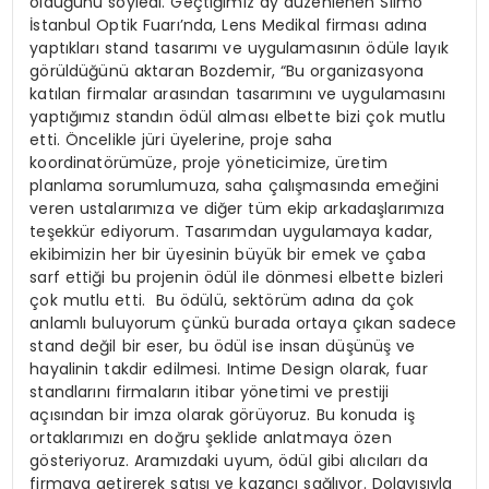
olduğunu söyledi. Geçtiğimiz ay düzenlenen Silmo
İstanbul Optik Fuarı’nda, Lens Medikal firması adına
yaptıkları stand tasarımı ve uygulamasının ödüle layık
görüldüğünü aktaran Bozdemir, “Bu organizasyona
katılan firmalar arasından tasarımını ve uygulamasını
yaptığımız standın ödül alması elbette bizi çok mutlu
etti. Öncelikle jüri üyelerine, proje saha
koordinatörümüze, proje yöneticimize, üretim
planlama sorumlumuza, saha çalışmasında emeğini
veren ustalarımıza ve diğer tüm ekip arkadaşlarımıza
teşekkür ediyorum. Tasarımdan uygulamaya kadar,
ekibimizin her bir üyesinin büyük bir emek ve çaba
sarf ettiği bu projenin ödül ile dönmesi elbette bizleri
çok mutlu etti. Bu ödülü, sektörüm adına da çok
anlamlı buluyorum çünkü burada ortaya çıkan sadece
stand değil bir eser, bu ödül ise insan düşünüş ve
hayalinin takdir edilmesi. Intime Design olarak, fuar
standlarını firmaların itibar yönetimi ve prestiji
açısından bir imza olarak görüyoruz. Bu konuda iş
ortaklarımızı en doğru şeklide anlatmaya özen
gösteriyoruz. Aramızdaki uyum, ödül gibi alıcıları da
firmaya getirerek satışı ve kazancı sağlıyor. Dolayısıyla