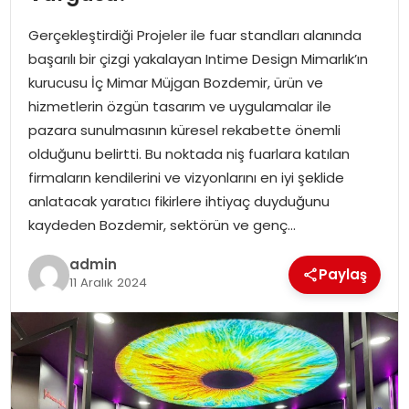
YAŞAM
Gerçekleştirdiği Projeler ile fuar standları alanında
MAGAZIN
başarılı bir çizgi yakalayan Intime Design Mimarlık’ın
kurucusu İç Mimar Müjgan Bozdemir, ürün ve
SAĞLIK
hizmetlerin özgün tasarım ve uygulamalar ile
pazara sunulmasının küresel rekabette önemli
SOSYAL HABER
olduğunu belirtti. Bu noktada niş fuarlara katılan
firmaların kendilerini ve vizyonlarını en iyi şeklide
anlatacak yaratıcı fikirlere ihtiyaç duyduğunu
kaydeden Bozdemir, sektörün ve genç…
admin
Paylaş
11 Aralık 2024