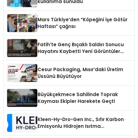
kullanıma sunuldu
Mars Türkiye’den “Köpeğini İşe Götür
Haftası” çağrısı
Fatih’te Genç Bıçaklı Saldırı Sonucu
Hayatını Kaybetti Yeni Görüntüler
Ortaya Çıktı
Cesur Packaging, Mısır’daki Üretim
Üssünü Büyütüyor
Büyükçekmece Sahilinde Toprak
Kayması Ekipler Harekete Geçti
Kleen-Hy-Dro-Gen Inc., Sıfır Karbon
Emisyonlu Hidrojen Isıtma
Teknolojisinde ISO ve TSSA