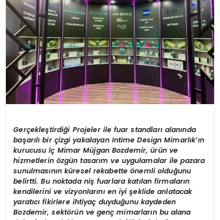
Ger
çekleştirdiği Projeler ile fuar standları alanında
başarılı bir çizgi yakalayan Intime Design Mimarlık’ın
kurucusu İç Mimar Müjgan Bozdemir, ürün ve
hizmetlerin
ö
zgün tasarım ve uygulamalar ile pazara
sunulmasının küresel rekabette
ö
nemli olduğunu
belirtti. Bu noktada niş fuarlara katılan firmaların
kendilerini ve vizyonlarını en iyi şeklide anlatacak
yaratıcı fikirlere ihtiyaç duyduğunu kaydeden
Bozdemir, sekt
ö
rün ve genç mimarların bu alana