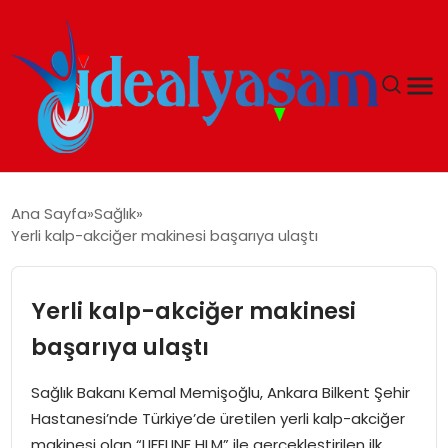
ANASAYFA
Ana Sayfa
Sağlık
Yerli kalp-akciğer makinesi başarıya ulaştı
GÜNDEM
EKONOMI
Yerli kalp-akciğer makinesi
başarıya ulaştı
İDEAL YAŞAM
Sağlık Bakanı Kemal Memişoğlu, Ankara Bilkent Şehir
İDEAL SPOR
Hastanesi’nde Türkiye’de üretilen yerli kalp-akciğer
makinesi olan “LIFELINE HLM” ile gerçekleştirilen ilk