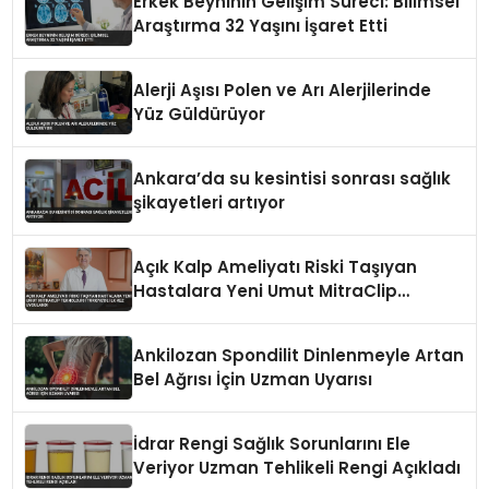
Erkek Beyninin Gelişim Süreci: Bilimsel
Araştırma 32 Yaşını İşaret Etti
Alerji Aşısı Polen ve Arı Alerjilerinde
Yüz Güldürüyor
Ankara’da su kesintisi sonrası sağlık
şikayetleri artıyor
Açık Kalp Ameliyatı Riski Taşıyan
Hastalara Yeni Umut MitraClip
Teknolojisi Türkiye’de İlk Kez
Uygulandı
Ankilozan Spondilit Dinlenmeyle Artan
Bel Ağrısı İçin Uzman Uyarısı
İdrar Rengi Sağlık Sorunlarını Ele
Veriyor Uzman Tehlikeli Rengi Açıkladı