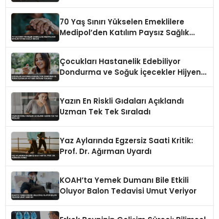
70 Yaş Sınırı Yükselen Emeklilere
Medipol’den Katılım Paysız Sağlık
İmkanı
Çocukları Hastanelik Edebiliyor
Dondurma ve Soğuk İçecekler Hijyenik
Değilse Tehlikeli
Yazın En Riskli Gıdaları Açıklandı
Uzman Tek Tek Sıraladı
Yaz Aylarında Egzersiz Saati Kritik:
Prof. Dr. Ağırman Uyardı
KOAH’ta Yemek Dumanı Bile Etkili
Oluyor Balon Tedavisi Umut Veriyor