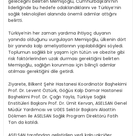
geleceğini belirten Memişoğlu, Cumhurbaşkanı’nın
liderliğinde bu hedefe odaklandıklarını ve Türkiye’nin
sağlık teknolojileri alanında önemli adımlar attığını
belirtti.
Türkiye’nin her zaman yardıma ihtiyaç duyanın
yanında olduğunu vurgulayan Memişoğlu, ülkenin dört
bir yanında kalp ameliyatlarının yapılabildiğini söyledi.
Toplumun sağlıklı bir yaşam için tütün ve obezite gibi
risk faktörlerinden uzak durması gerektiğini belirten
Memişoğlu, sağlığın korunması için bilinçli adımlar
atılması gerektiğini dile getirdi.
Ziyarete, Bilkent Şehir Hastanesi Koordinatör Başhekimi
Prof. Dr. Levent Öztürk, Göğüs Kalp Damar Hastanesi
Başhekimi Prof. Dr. Çağrı Yayla, Türkiye Sağlık
Enstitüleri Başkanı Prof. Dr. Ümit Kervan, ASELSAN Genel
Müdür Yardımcısı ve UGES Sektör Başkanı Alaattin
Dökmen ile ASELSAN Sağlık Program Direktörü Fatih
Tan da katıldı.
ASELSAN tarafından geliştirilen yerli kalp-akciğer