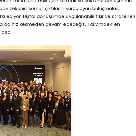
ön veren kurumlarla etkileşim kurmak ve sektörel dönüşümün
ay zekanın somut çıktılarını vurgulayan buluşmalar,
i ediyor. Dijital dönüşümde uygulanabilir fikir ve stratejileri
rısında da hız kesmeden devam edeceğiz. Takvimdeki en
 dedi.