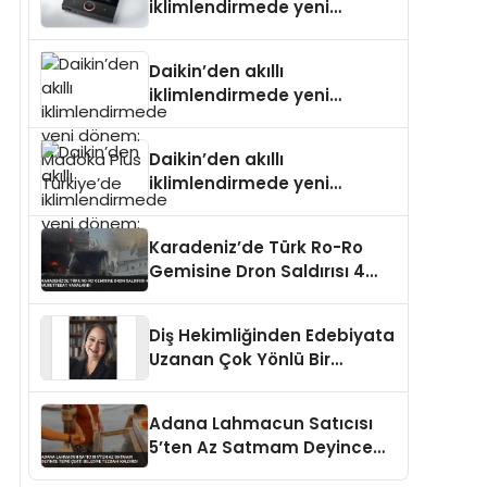
iklimlendirmede yeni
dönem: Madoka Plus
Türkiye’de
Daikin’den akıllı
iklimlendirmede yeni
dönem: Madoka Plus
Türkiye’de
Daikin’den akıllı
iklimlendirmede yeni
dönem: Madoka Plus
Türkiye’de
Karadeniz’de Türk Ro-Ro
Gemisine Dron Saldırısı 4
Mürettebat Yaralandı
Diş Hekimliğinden Edebiyata
Uzanan Çok Yönlü Bir
Yaşam: Yeşim Şahin Yaman
Adana Lahmacun Satıcısı
5’ten Az Satmam Deyince
Tepki Çekti Belediye