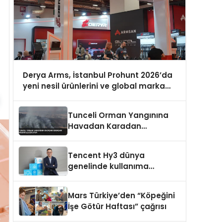
Derya Arms, İstanbul Prohunt 2026’da
yeni nesil ürünlerini ve global marka
vizyonunu sergiledi
Tunceli Orman Yangınına
Havadan Karadan
Müdahale Ediliyor
Tencent Hy3 dünya
genelinde kullanıma
sunuldu
Mars Türkiye’den “Köpeğini
İşe Götür Haftası” çağrısı