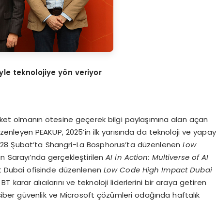
yle teknolojiye y
ö
n veriyor
şirket olmanın ötesine geçerek bilgi paylaşımına alan açan
 düzenleyen PEAKUP, 2025’in ilk yarısında da teknoloji ve yapay
tı. 28 Şubat’ta Shangri-La Bosphorus’ta düzenlenen
Low
an Sarayı’nda gerçekleştirilen
AI in Action: Multiverse of AI
oft Dubai ofisinde düzenlenen
Low Code High Impact Dubai
 BT karar alıcılarını ve teknoloji liderlerini bir araya getiren
 siber güvenlik ve Microsoft çözümleri odağında haftalık