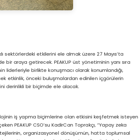
ı sektörlerdeki etkilerini ele almak üzere 27 Mayıs’ta
sinde bir araya getirecek. PEAKUP üst yönetiminin yanı sıra
in liderleriyle birlikte konuşmacı olarak konumlandığı,
cek etkinlik, önceki buluşmalardan edinilen içgörülerin
 derinlikli bir biçimde ele alacak.
olojinin iş yapma biçimlerine olan etkisini keşfetmek isteyen
kat çeken PEAKUP CSO’su KadirCan Toprakçı, “Yapay zeka
atejilerinin, organizasyonel dönüşümün, hatta toplumsal