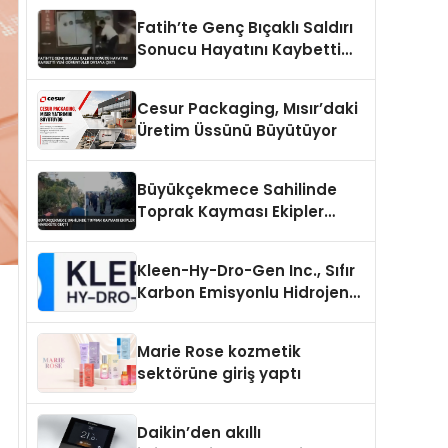
Fatih’te Genç Bıçaklı Saldırı
Sonucu Hayatını Kaybetti
Yeni Görüntüler Ortaya Çıktı
Cesur Packaging, Mısır’daki
Üretim Üssünü Büyütüyor
Büyükçekmece Sahilinde
Toprak Kayması Ekipler
Harekete Geçti
Kleen-Hy-Dro-Gen Inc., Sıfır
Karbon Emisyonlu Hidrojen
Isıtma Teknolojisinde ISO ve
TSSA Düzenleyici Onaylarını
Marie Rose kozmetik
Aldı
sektörüne giriş yaptı
Daikin’den akıllı