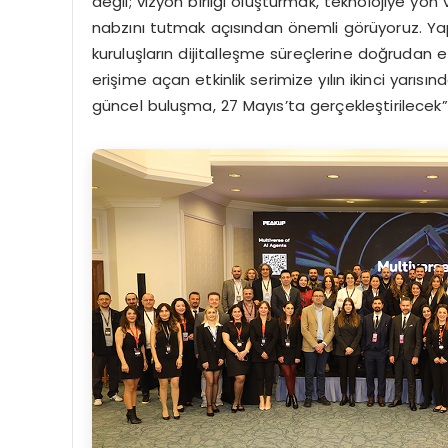
değil; vizyon birliği oluşturmak, teknolojiye y
nabzını tutmak açısından önemli görüyoruz. Yap
kuruluşların dijitalleşme süreçlerine doğrudan etk
erişime açan etkinlik serimize yılın ikinci ya
güncel buluşma, 27 Mayıs’ta gerçekleştirilecek”