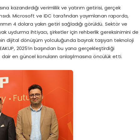
na kazandırdığı verimlilik ve yatırım getirisi, gerçek
nsıdı. Microsoft ve IDC tarafından yayımlanan raporda,
rımın 4 dolara yakın getiri sağladığı görüldü. Sektör ve
 uydurma ihtiyacı, şirketler için rehberlik gereksinimini de
e’nin dijital dönüşüm yolculuğunda bayrak taşıyan teknoloji
i PEAKUP, 2025’in başından bu yana gerçekleştirdiği
e dair en güncel konuların anlaşılmasına öncülük etti.