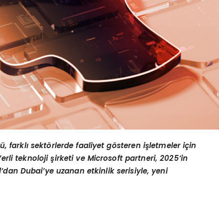
, farklı sekt
ö
rlerde faaliyet g
ö
steren i
şletmeler için
erli teknoloji şirketi ve Microsoft partneri, 2025’in
’dan Dubai’ye uzanan etkinlik serisiyle, yeni