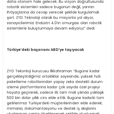
daha otonom hale gelecek. Bu vizyon doğrultusunda
robotik sistemleri sadece bugünün değil, yarının
ihtiyaçlarına da cevap verecek şekilde kurgulamak
şart. ZYD Teknoloji olarak bu misyonla yol alıyor,
sanayicilerimizi Endüstri 4.0’ın omurgası olan robotik
sistemlerle buluşturmaya devam ediyoruz” dedi.
Türkiye’deki başarısını ABD’ye taşıyacak
ZYD Tekonloji kurucusu İlkkahraman “Bugüne kadar
gerçekleştirdiğimiz ortaklıklar sayesinde, yüksek hızlı
paketleme robotlarından yapay zeka destekli durum
izleme platformlarına kadar çok sayıda özel projeyi
hayata geçirerek, sadece ilk tam mali yılında yaklaşık
500 bin dolar yıllık ciro elde ettik. Bugüne kadarki tüm
gelirlerimizi Türkiye’deki müşterilerinden elde ederek;
mimarisi, dokümantasyonu ve destek iş akışlarını
uluslararası çapta ölçeklenecek şekilde oluşturarak