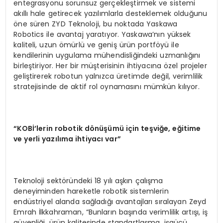
entegrasyonu sorunsuz gerçekleştirmek ve sistemi
akıllı hale getirecek yazılımlarla desteklemek olduğunu
öne süren ZYD Teknoloji, bu noktada Yaskawa
Robotics ile avantaj yaratıyor. Yaskawa’nın yüksek
kaliteli, uzun ömürlü ve geniş ürün portföyü ile
kendilerinin uygulama mühendisliğindeki uzmanlığını
birleştiriyor. Her bir müşterisinin ihtiyacına özel projeler
geliştirerek robotun yalnızca üretimde değil, verimlilik
stratejisinde de aktif rol oynamasını mümkün kılıyor.
“KOBİ’lerin robotik dönüşümü için teşviğe, eğitime
ve yerli yazılıma ihtiyacı var”
Teknoloji sektöründeki 18 yılı aşkın çalışma
deneyiminden hareketle robotik sistemlerin
endüstriyel alanda sağladığı avantajları sıralayan Zeyd
Emrah İlkkahraman, “Bunların başında verimlilik artışı, iş
güvenliği, ürün kalitesinde standartlaşma, işgücü