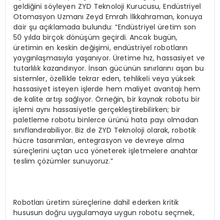
geldiğini söyleyen ZYD Teknoloji Kurucusu, Endüstriyel
Otomasyon Uzmanı Zeyd Emrah İlkkahraman, konuya
dair şu açıklamada bulundu: “Endüstriyel üretim son
50 yılda birçok dönüşüm geçirdi. Ancak bugün,
üretimin en keskin değişimi, endüstriyel robotların
yaygınlaşmasıyla yaşanıyor. Üretime hız, hassasiyet ve
tutarlılık kazandırıyor. İnsan gücünün sınırlarını aşan bu
sistemler, özellikle tekrar eden, tehlikeli veya yüksek
hassasiyet isteyen işlerde hem maliyet avantajı hem
de kalite artışı sağlıyor. Örneğin, bir kaynak robotu bir
işlemi aynı hassasiyetle gerçekleştirebilirken; bir
paletleme robotu binlerce ürünü hata payı olmadan
sınıflandırabiliyor. Biz de ZYD Teknoloji olarak, robotik
hücre tasarımları, entegrasyon ve devreye alma
süreçlerini uçtan uca yöneterek işletmelere anahtar
teslim çözümler sunuyoruz.”
Robotları üretim süreçlerine dahil ederken kritik
hususun doğru uygulamaya uygun robotu seçmek,