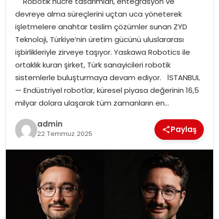
Robotik hücre tasarımları, entegrasyon ve
YAŞAM
devreye alma süreçlerini uçtan uca yöneterek
işletmelere anahtar teslim çözümler sunan ZYD
MAGAZIN
Teknoloji, Türkiye’nin üretim gücünü uluslararası
işbirlikleriyle zirveye taşıyor. Yaskawa Robotics ile
SAĞLIK
ortaklık kuran şirket, Türk sanayicileri robotik
sistemlerle buluşturmaya devam ediyor. İSTANBUL
SOSYAL HABER
— Endüstriyel robotlar, küresel piyasa değerinin 16,5
milyar dolara ulaşarak tüm zamanların en…
admin
Paylaş
22 Temmuz 2025