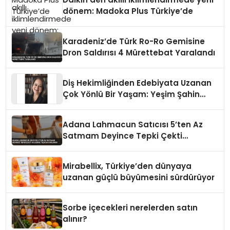
dönem: Madoka Plus Türkiye’de
Karadeniz’de Türk Ro-Ro Gemisine
Dron Saldırısı 4 Mürettebat Yaralandı
Diş Hekimliğinden Edebiyata Uzanan
Çok Yönlü Bir Yaşam: Yeşim Şahin
Yaman
Adana Lahmacun Satıcısı 5’ten Az
Satmam Deyince Tepki Çekti
Belediye Tezgahı Kaldırdı
Mirabellix, Türkiye’den dünyaya
uzanan güçlü büyümesini sürdürüyor
Sorbe içecekleri nerelerden satın
alınır?