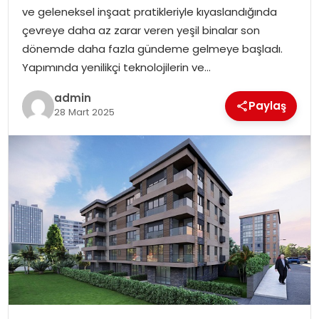
YAŞAM
ve geleneksel inşaat pratikleriyle kıyaslandığında
çevreye daha az zarar veren yeşil binalar son
MAGAZIN
dönemde daha fazla gündeme gelmeye başladı.
Yapımında yenilikçi teknolojilerin ve…
SAĞLIK
admin
Paylaş
28 Mart 2025
SOSYAL HABER