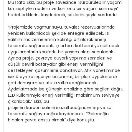
Mustafa Ekiz, bu proje sayesinde “sürdürülebilir yaşam
konseptiyle modern ve konforlu bir yaşam sunmayı”
hedeflediklerini kaydederek, sözlerini şöyle sürdürdü:
“Projemizde yağmur suyu, tuvalet rezervuarlarında
yeniden kullanılacak şekilde entegre edilecek. Isı
yalıtım malzemelerinin kalınlığı artırılarak enerji
tasarrufu sağlanacak. İç ortam kalitesini yükseltecek
uygulamalarla konforlu bir yaşam alanı sunulacak.
Ayrıca proje, çevreye duyarlı yapı malzemeleri ve
düşük devirli bataryalar gibi enerji verimliliğini
destekleyen çözümlerle donatılıyor. Atık yönetiminde
ise 4 ayrı kategoriye bölünmüş bir plan uygulanarak
geri dönüşüm ve atık azaltımı sağlanacak.
Aydınlatmada ise güneşin analizine göre seçilen doğru
LED kullanımıyla enerji verimliliği maksimum seviyeye
çıkarılacak.” Ekiz, bu
projenin karbon salımını azaltacağını, enerji ve su
tasarrufu sağlayacağını kaydederek, “Geleceğin
binaları çevre dostu olmalı” diye konuştu.