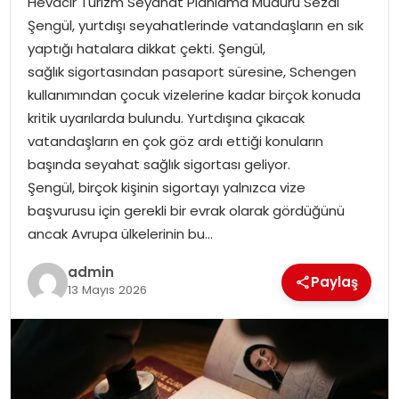
Hevacir Turizm Seyahat Planlama Müdürü Sezai
YAŞAM
Şengül, yurtdışı seyahatlerinde vatandaşların en sık
yaptığı hatalara dikkat çekti. Şengül,
MAGAZIN
sağlık sigortasından pasaport süresine, Schengen
kullanımından çocuk vizelerine kadar birçok konuda
SAĞLIK
kritik uyarılarda bulundu. Yurtdışına çıkacak
vatandaşların en çok göz ardı ettiği konuların
SOSYAL HABER
başında seyahat sağlık sigortası geliyor.
Şengül, birçok kişinin sigortayı yalnızca vize
başvurusu için gerekli bir evrak olarak gördüğünü
ancak Avrupa ülkelerinin bu…
admin
Paylaş
13 Mayıs 2026