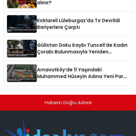
alınır?
Kırklareli Lüleburgaz’da Tır Devrildi
Bariyerlere Çarptı
Gülistan Doku Kaybı Tunceli’de Kadın
Çorabı Bulunmasıyla Yeniden
Gündemde
Arnavutköy’de 11 Yaşındaki
Muhammed Hüseyin Adına Yeni Park
Açıldı
Haberin Doğru Adresi