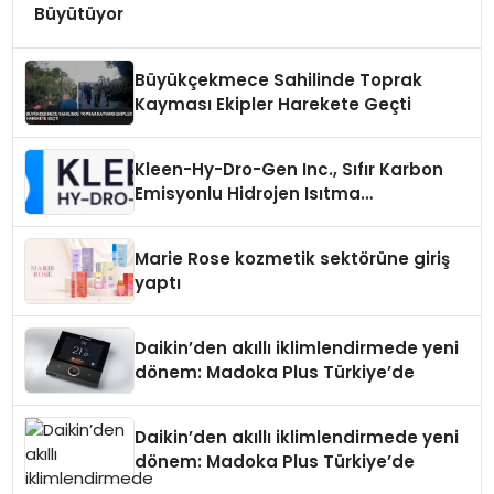
Büyütüyor
Büyükçekmece Sahilinde Toprak
Kayması Ekipler Harekete Geçti
Kleen-Hy-Dro-Gen Inc., Sıfır Karbon
Emisyonlu Hidrojen Isıtma
Teknolojisinde ISO ve TSSA
Düzenleyici Onaylarını Aldı
Marie Rose kozmetik sektörüne giriş
yaptı
Daikin’den akıllı iklimlendirmede yeni
dönem: Madoka Plus Türkiye’de
Daikin’den akıllı iklimlendirmede yeni
dönem: Madoka Plus Türkiye’de