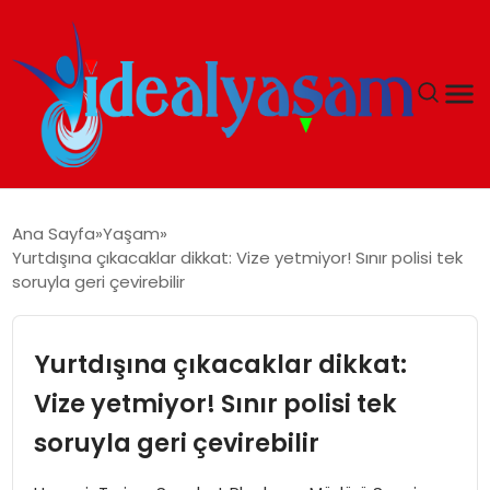
ANASAYFA
Ana Sayfa
Yaşam
Yurtdışına çıkacaklar dikkat: Vize yetmiyor! Sınır polisi tek
GÜNDEM
soruyla geri çevirebilir
EKONOMI
Yurtdışına çıkacaklar dikkat:
İDEAL YAŞAM
Vize yetmiyor! Sınır polisi tek
soruyla geri çevirebilir
İDEAL SPOR