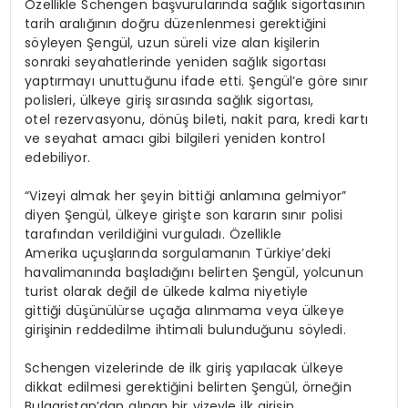
Özellikle Schengen başvurularında sağlık sigortasının
tarih aralığının doğru düzenlenmesi gerektiğini
söyleyen Şengül, uzun süreli vize alan kişilerin
sonraki seyahatlerinde yeniden sağlık sigortası
yaptırmayı unuttuğunu ifade etti. Şengül’e göre sınır
polisleri, ülkeye giriş sırasında sağlık sigortası,
otel rezervasyonu, dönüş bileti, nakit para, kredi kartı
ve seyahat amacı gibi bilgileri yeniden kontrol
edebiliyor.
“Vizeyi almak her şeyin bittiği anlamına gelmiyor”
diyen Şengül, ülkeye girişte son kararın sınır polisi
tarafından verildiğini vurguladı. Özellikle
Amerika uçuşlarında sorgulamanın Türkiye’deki
havalimanında başladığını belirten Şengül, yolcunun
turist olarak değil de ülkede kalma niyetiyle
gittiği düşünülürse uçağa alınmama veya ülkeye
girişinin reddedilme ihtimali bulunduğunu söyledi.
Schengen vizelerinde de ilk giriş yapılacak ülkeye
dikkat edilmesi gerektiğini belirten Şengül, örneğin
Bulgaristan’dan alınan bir vizeyle ilk girişin