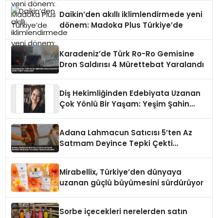
Daikin’den akıllı iklimlendirmede yeni
dönem: Madoka Plus Türkiye’de
Karadeniz’de Türk Ro-Ro Gemisine
Dron Saldırısı 4 Mürettebat Yaralandı
Diş Hekimliğinden Edebiyata Uzanan
Çok Yönlü Bir Yaşam: Yeşim Şahin
Yaman
Adana Lahmacun Satıcısı 5’ten Az
Satmam Deyince Tepki Çekti
Belediye Tezgahı Kaldırdı
Mirabellix, Türkiye’den dünyaya
uzanan güçlü büyümesini sürdürüyor
Sorbe içecekleri nerelerden satın