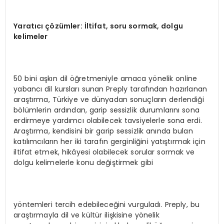
Yarat
ı
c
ı çö
z
ü
mler:
İ
ltifat, soru sormak, dolgu
kelimeler
50 bini aşkın dil öğretmeniyle amaca yönelik online
yabancı dil kursları sunan Preply tarafından hazırlanan
araştırma, Türkiye ve dünyadan sonuçların derlendiği
bölümlerin ardından, garip sessizlik durumlarını sona
erdirmeye yardımcı olabilecek tavsiyelerle sona erdi.
Araştırma, kendisini bir garip sessizlik anında bulan
katılımcıların her iki tarafın gerginliğini yatıştırmak için
iltifat etmek, hikâyesi olabilecek sorular sormak ve
dolgu kelimelerle konu değiştirmek gibi
yöntemleri tercih edebileceğini vurguladı. Preply, bu
araştırmayla dil ve kültür ilişkisine yönelik