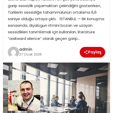
YAŞAM
garip sessizlik yaşamaktan çekindiğini gösterirken,
Türklerin sessizliğe tahammülünün ortalama 6,6
MAGAZIN
saniye olduğu ortaya çıktı. İSTANBUL — Bir konuşma
esnasında, diyalogun ritmini bozan ve uzayan
SAĞLIK
sessizlikleri tanımlamak için kullanılan, literatüre
“awkward silence” olarak geçen garip…
SOSYAL HABER
admin
Paylaş
27 Ocak 2025