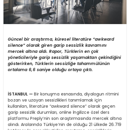
G
ü
ncel bir ara
ş
t
ı
rma, k
ü
resel literat
ü
re
“awkward
silence”
olarak giren garip sessizlik kavram
ı
n
ı
mercek alt
ı
na ald
ı
. Rapor, T
ü
rklerin en
ç
ok
y
ö
neticileriyle garip sessizlik ya
ş
amaktan
ç
ekindi
ğ
ini
g
ö
sterirken, T
ü
rklerin sessizli
ğ
e tahamm
ü
l
ü
n
ü
n
ortalama 6,6 saniye oldu
ğ
u ortaya
çı
kt
ı
.
İ
STANBUL
—
Bir konuşma esnasında, diyalogun ritmini
bozan ve uzayan sessizlikleri tanımlamak için
kullanılan, literatüre “awkward silence” olarak geçen
garip sessizlik durumları, online İngilizce özel ders
platformu Preply’nin son araştırmasında mercek altına
alındı. Aralarında Türkiye’nin de olduğu 21 ülkede 26.719