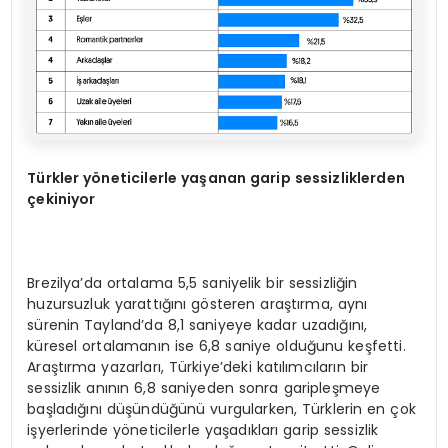
T
ü
rkler y
ö
neticilerle ya
ş
anan garip sessizliklerden
ç
ekiniyor
Brezilya’da ortalama 5,5 saniyelik bir sessizliğin
huzursuzluk yarattığını gösteren araştırma, aynı
sürenin Tayland’da 8,1 saniyeye kadar uzadığını,
küresel ortalamanın ise 6,8 saniye olduğunu keşfetti.
Araştırma yazarları, Türkiye’deki katılımcıların bir
sessizlik anının 6,8 saniyeden sonra garipleşmeye
başladığını düşündüğünü vurgularken, Türklerin en çok
işyerlerinde yöneticilerle yaşadıkları garip sessizlik