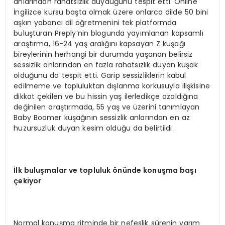
anlarından rahatsızlık duyduğunu tespit etti. Online
İngilizce kursu başta olmak üzere onlarca dilde 50 bini
aşkın yabancı dil öğretmenini tek platformda
buluşturan Preply’nin blogunda yayımlanan kapsamlı
araştırma, 16-24 yaş aralığını kapsayan Z kuşağı
bireylerinin herhangi bir durumda yaşanan belirsiz
sessizlik anlarından en fazla rahatsızlık duyan kuşak
olduğunu da tespit etti. Garip sessizliklerin kabul
edilmeme ve topluluktan dışlanma korkusuyla ilişkisine
dikkat çekilen ve bu hissin yaş ilerledikçe azaldığına
değinilen araştırmada, 55 yaş ve üzerini tanımlayan
Baby Boomer kuşağının sessizlik anlarından en az
huzursuzluk duyan kesim olduğu da belirtildi.
İ
lk bulu
ş
malar ve topluluk
ö
n
ü
nde konu
ş
ma ba
şı
ç
ekiyor
Normal konuşma ritminde bir nefeslik sürenin yarım