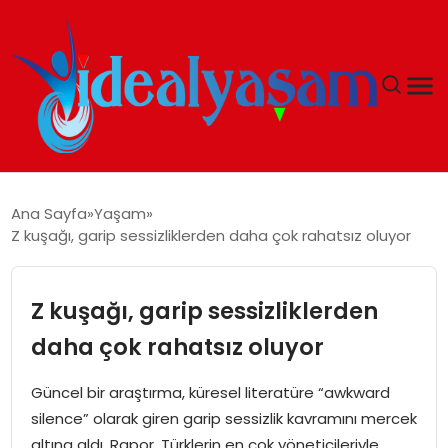
ANASAYFA
Ana Sayfa
Yaşam
Z kuşağı, garip sessizliklerden daha çok rahatsız oluyor
GÜNDEM
EKONOMI
Z kuşağı, garip sessizliklerden
daha çok rahatsız oluyor
İDEAL YAŞAM
Güncel bir araştırma, küresel literatüre “awkward
İDEAL SPOR
silence” olarak giren garip sessizlik kavramını mercek
altına aldı. Rapor, Türklerin en çok yöneticileriyle