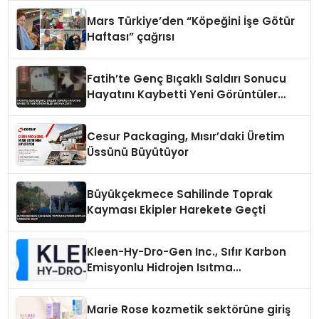
Mars Türkiye’den “Köpeğini İşe Götür
Haftası” çağrısı
Fatih’te Genç Bıçaklı Saldırı Sonucu
Hayatını Kaybetti Yeni Görüntüler
Ortaya Çıktı
Cesur Packaging, Mısır’daki Üretim
Üssünü Büyütüyor
Büyükçekmece Sahilinde Toprak
Kayması Ekipler Harekete Geçti
Kleen-Hy-Dro-Gen Inc., Sıfır Karbon
Emisyonlu Hidrojen Isıtma
Teknolojisinde ISO ve TSSA
Düzenleyici Onaylarını Aldı
Marie Rose kozmetik sektörüne giriş