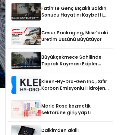
Fatih’te Genç Bıçaklı Saldırı
Sonucu Hayatını Kaybetti
Yeni Görüntüler Ortaya Çıktı
Cesur Packaging, Mısır’daki
Üretim Üssünü Büyütüyor
Büyükçekmece Sahilinde
Toprak Kayması Ekipler
Harekete Geçti
Kleen-Hy-Dro-Gen Inc., Sıfır
Karbon Emisyonlu Hidrojen
Isıtma Teknolojisinde ISO ve
TSSA Düzenleyici Onaylarını
Marie Rose kozmetik
Aldı
sektörüne giriş yaptı
Daikin’den akıllı