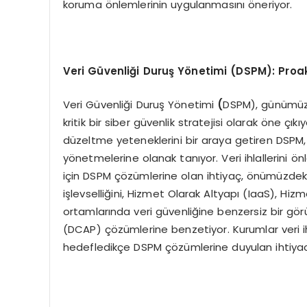
koruma önlemlerinin uygulanmasını öneriyor.
Veri G
ü
venli
ğ
i Duru
ş Yö
netimi (DSPM): Proak
Veri Güvenliği Duruş Yönetimi
(
DSPM), günümüzü
kritik bir siber güvenlik stratejisi olarak öne çı
düzeltme yeteneklerini bir araya getiren DSPM, kur
yönetmelerine olanak tanıyor. Veri ihlallerini
için DSPM çözümlerine olan ihtiyaç, önümüzdek
işlevselliğini, Hizmet Olarak Altyapı (IaaS), H
ortamlarında veri güvenliğine benzersiz bir gö
(DCAP) çözümlerine benzetiyor. Kurumlar veri ih
hedefledikçe DSPM çözümlerine duyulan ihtiyacın