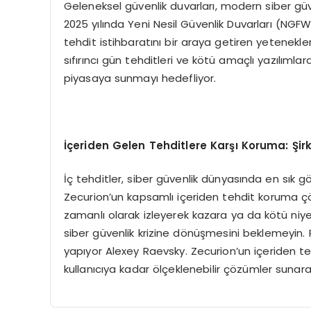
Geleneksel güvenlik duvarları, modern siber güve
2025 yılında Yeni Nesil Güvenlik Duvarları (NGFW’
tehdit istihbaratını bir araya getiren yetenekle
sıfırıncı gün tehditleri ve kötü amaçlı yazılım
piyasaya sunmayı hedefliyor.
İç
eriden Gelen Tehditlere Kar
şı
Koruma:
Ş
ir
İç tehditler, siber güvenlik dünyasında en sık g
Zecurion’un kapsamlı içeriden tehdit koruma çözü
zamanlı olarak izleyerek kazara ya da kötü niyetl
siber güvenlik krizine dönüşmesini beklemeyin. 
yapıyor Alexey Raevsky. Zecurion’un içeriden te
kullanıcıya kadar ölçeklenebilir çözümler sunarak