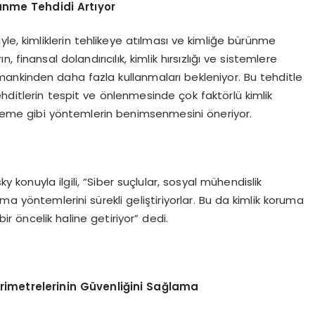
ü
nme Tehdidi Art
ı
yor
le, kimliklerin tehlikeye atılması ve kimliğe bürünme
n, finansal dolandırıcılık, kimlik hırsızlığı ve sistemlere
r zamankinden daha fazla kullanmaları bekleniyor. Bu tehditle
hditlerin tespit ve önlenmesinde çok faktörlü kimlik
izleme gibi yöntemlerin benimsenmesini öneriyor.
konuyla ilgili, “Siber suçlular, sosyal mühendislik
anma yöntemlerini sürekli geliştiriyorlar. Bu da kimlik koruma
bir öncelik haline getiriyor” dedi.
rimetrelerinin G
ü
venli
ğ
ini Sa
ğ
lama