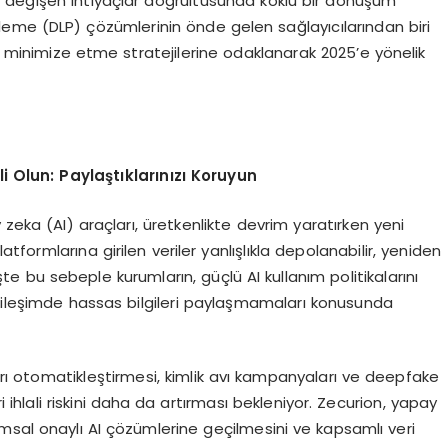
aki değişen ihtiyaçlar doğrultusunda köklü bir dönüşüm
leme (DLP) çözümlerinin önde gelen sağlayıcılarından biri
ri minimize etme stratejilerine odaklanarak 2025’e yönelik
i Olun: Payla
ş
t
ı
klar
ı
n
ı
z
ı
Koruyun
ka (AI) araçları, üretkenlikte devrim yaratırken yeni
latformlarına girilen veriler yanlışlıkla depolanabilir, yeniden
 İşte bu sebeple kurumların, güçlü AI kullanım politikalarını
tkileşimde hassas bilgileri paylaşmamaları konusunda
ları otomatikleştirmesi, kimlik avı kampanyaları ve deepfake
i ihlali riskini daha da artırması bekleniyor. Zecurion, yapay
msal onaylı AI çözümlerine geçilmesini ve kapsamlı veri