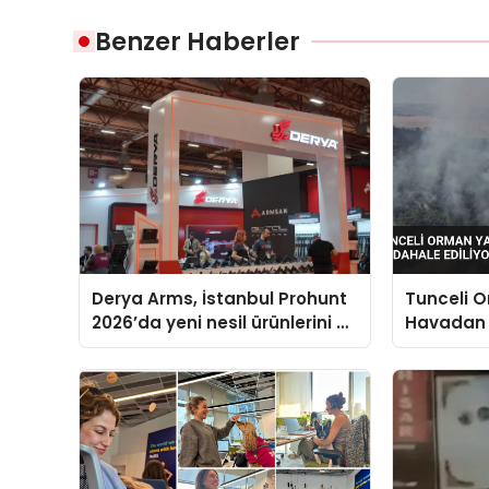
Benzer Haberler
Derya Arms, İstanbul Prohunt
Tunceli 
2026’da yeni nesil ürünlerini ve
Havadan
global marka vizyonunu
Ediliyor
sergiledi