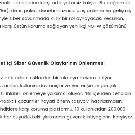
nlik tehditlerine karşı artık yetersiz kalıyor. Bu bağlamda
ler), derin paket denetimi, izinsiz giriş önleme ve gelişmiş
riyle siber savunmada kritik bir rol oynayacak. Zecurion,
lara karşı üstün koruma sağlayan yenilikçi NGFW çözümünü
ket
İç
i Siber G
ü
venlik Olaylar
ı
n
ı
n
Ö
nlenmesi
öz ardı edilen risklerden biri olmaya devam ediyor.
mleri, kullanıcı davranışını ve veri erişimini gerçek
i ihlalleri önlemeye yardımcı oluyor. “Bir içeriden tehdidin
Proaktif çözümler hayati önem taşıyor,” hatırlatmasını
hditlere karşı koruma platformu, 10 kullanıcıdan 200.000
 her büyüklükteki işletmenin güvenlik ihtiyaçlarını karşılıyor.