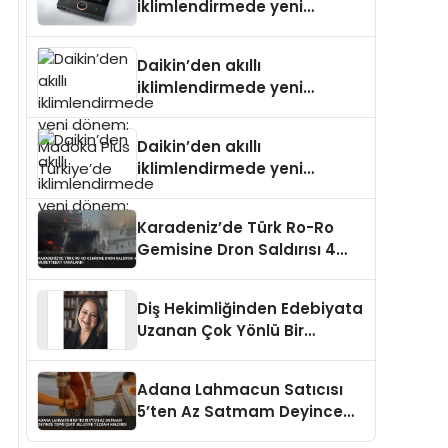
iklimlendirmede yeni
dönem: Madoka Plus
Türkiye’de
Daikin’den akıllı
iklimlendirmede yeni
dönem: Madoka Plus
Türkiye’de
Daikin’den akıllı
iklimlendirmede yeni
dönem: Madoka Plus
Türkiye’de
Karadeniz’de Türk Ro-Ro
Gemisine Dron Saldırısı 4
Mürettebat Yaralandı
Diş Hekimliğinden Edebiyata
Uzanan Çok Yönlü Bir
Yaşam: Yeşim Şahin Yaman
Adana Lahmacun Satıcısı
5’ten Az Satmam Deyince
Tepki Çekti Belediye