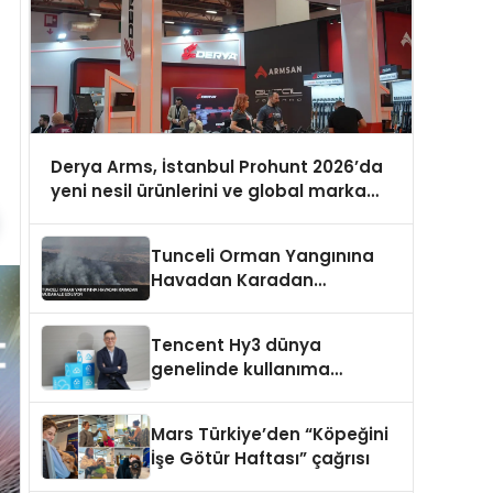
Derya Arms, İstanbul Prohunt 2026’da
yeni nesil ürünlerini ve global marka
vizyonunu sergiledi
Tunceli Orman Yangınına
Havadan Karadan
Müdahale Ediliyor
Tencent Hy3 dünya
genelinde kullanıma
sunuldu
Mars Türkiye’den “Köpeğini
İşe Götür Haftası” çağrısı