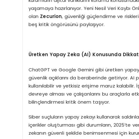
kurumların dijital varlıklarını koruma konusund
yaşamaya hazırlanıyor. Yeni Nesil Veri Kaybı Ön
olan
Zecurion
, güvenliği güçlendirme ve riskle
beş kritik öngörüsünü paylaşıyor.
Ü
retken Yapay Zeka (AI) Konusunda Dikkatl
ChatGPT ve Google Gemini gibi üretken yapay ze
güvenlik açıklarını da beraberinde getiriyor. AI p
kullanılabilir ve yetkisiz erişime maruz kalabilir.
devreye alması ve çalışanlarını bu araçlarla e
bilinçlendirmesi kritik önem taşıyor.
Siber suçluların yapay zekayı kullanarak saldırı
içerikler oluşturması gibi durumların, 2025’te ver
zekanın güvenli şekilde benimsenmesi için kuru