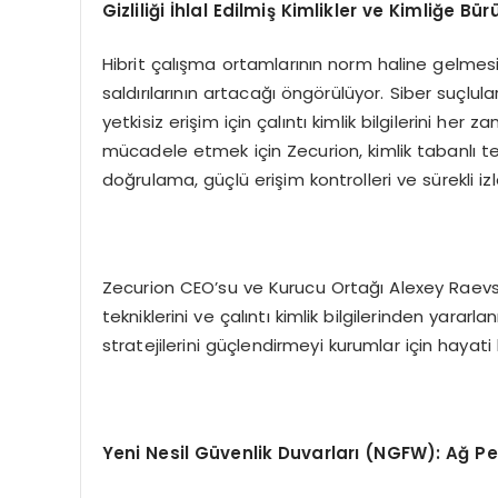
Gizlili
ğ
i
İ
hlal Edilmi
ş
Kimlikler ve Kimli
ğ
e B
ü
r
Hibrit çalışma ortamlarının norm haline gelmesiy
saldırılarının artacağı öngörülüyor. Siber suçluları
yetkisiz erişim için çalıntı kimlik bilgilerini he
mücadele etmek için Zecurion, kimlik tabanlı te
doğrulama, güçlü erişim kontrolleri ve sürekli 
Zecurion CEO’su ve Kurucu Ortağı Alexey Raevsky 
tekniklerini ve çalıntı kimlik bilgilerinden yararl
stratejilerini güçlendirmeyi kurumlar için hayati 
Yeni Nesil G
ü
venlik Duvarlar
ı
(NGFW): A
ğ
Pe