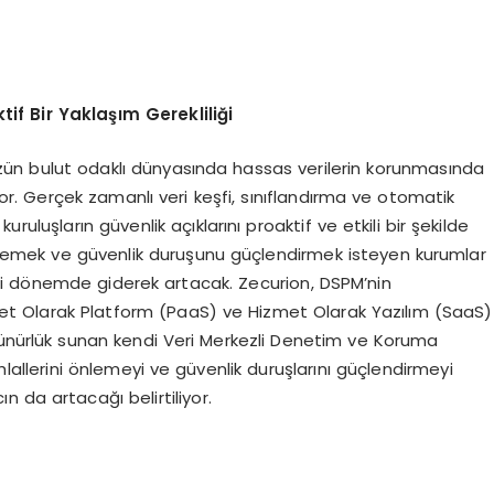
tif Bir Yakla
şı
m Gereklili
ğ
i
n bulut odaklı dünyasında hassas verilerin korunmasında
kıyor. Gerçek zamanlı veri keşfi, sınıflandırma ve otomatik
uluşların güvenlik açıklarını proaktif ve etkili bir şekilde
 önlemek ve güvenlik duruşunu güçlendirmek isteyen kurumlar
i dönemde giderek artacak. Zecurion, DSPM’nin
izmet Olarak Platform (PaaS) ve Hizmet Olarak Yazılım (SaaS)
rünürlük sunan kendi Veri Merkezli Denetim ve Koruma
lallerini önlemeyi ve güvenlik duruşlarını güçlendirmeyi
 da artacağı belirtiliyor.