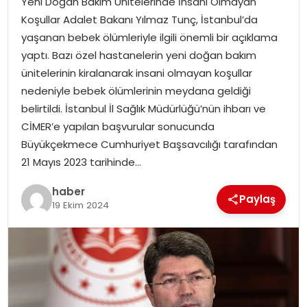
Yeni Doğan Bakım Ünitelerinde İnsani Olmayan
YAŞAM
Koşullar Adalet Bakanı Yılmaz Tunç, İstanbul’da
yaşanan bebek ölümleriyle ilgili önemli bir açıklama
MAGAZIN
yaptı. Bazı özel hastanelerin yeni doğan bakım
ünitelerinin kiralanarak insani olmayan koşullar
SAĞLIK
nedeniyle bebek ölümlerinin meydana geldiği
belirtildi. İstanbul İl Sağlık Müdürlüğü’nün ihbarı ve
SOSYAL HABER
CİMER’e yapılan başvurular sonucunda
Büyükçekmece Cumhuriyet Başsavcılığı tarafından
21 Mayıs 2023 tarihinde…
haber
Paylaş
19 Ekim 2024