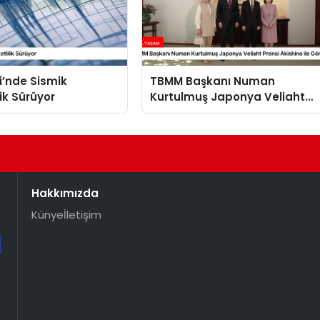
i’nde Sismik
TBMM Başkanı Numan
lik Sürüyor
Kurtulmuş Japonya Veliaht
Prensi Akishino ile Görüştü
Hakkımızda
Künye
İletişim