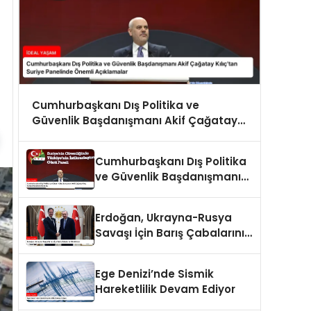
Cumhurbaşkanı Dış Politika ve
Güvenlik Başdanışmanı Akif Çağatay
Kılıç’tan Suriye Panelinde Önemli
Açıklamalar
Cumhurbaşkanı Dış Politika
ve Güvenlik Başdanışmanı
Akif Çağatay Kılıç Suriye
Panelinde Konuştu
Erdoğan, Ukrayna-Rusya
Savaşı İçin Barış Çabalarını
Sürdürüyor
Ege Denizi’nde Sismik
Hareketlilik Devam Ediyor