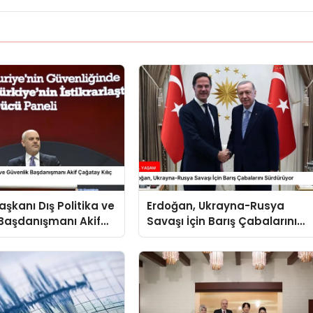
kanı Dış Politika ve
Erdoğan, Ukrayna-Rusya
Başdanışmanı Akif
Savaşı İçin Barış Çabalarını
ılıç Suriye Panelinde
Sürdürüyor