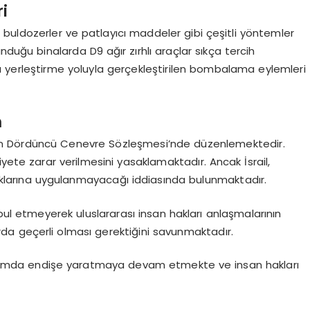
i
ar, buldozerler ve patlayıcı maddeler gibi çeşitli yöntemler
lunduğu binalarda D9 ağır zırhlı araçlar sıkça tercih
ı yerleştirme yoluyla gerçekleştirilen bombalama eylemleri
m
arılan Dördüncü Cenevre Sözleşmesi’nde düzenlemektedir.
yete zarar verilmesini yasaklamaktadır. Ancak İsrail,
aklarına uygulanmayacağı iddiasında bulunmaktadır.
 kabul etmeyerek uluslararası insan hakları anlaşmalarının
a geçerli olması gerektiğini savunmaktadır.
sı toplumda endişe yaratmaya devam etmekte ve insan hakları