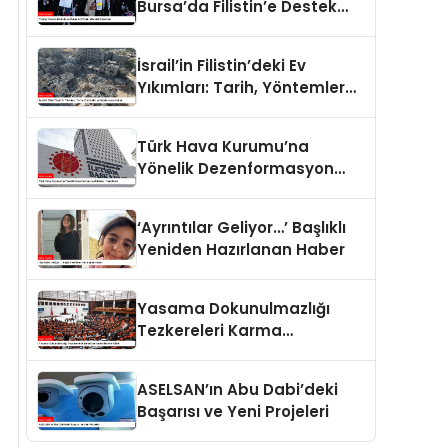
Bursa’da Filistin’e Destek
Eylemleri
İsrail’in Filistin’deki Ev
Yıkımları: Tarih, Yöntemler
ve Uluslararası Hukuk
Türk Hava Kurumu’na
Yönelik Dezenformasyon
İddiaları Yalanlandı
‘Ayrıntılar Geliyor…’ Başlıklı
Yeniden Hazırlanan Haber
Yasama Dokunulmazlığı
Tezkereleri Karma
Komisyona Havale Edildi
ASELSAN’ın Abu Dabi’deki
Başarısı ve Yeni Projeleri