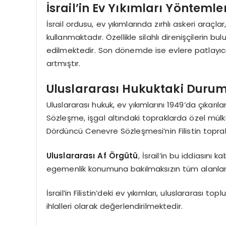
İsrail’in Ev Yıkımları Yöntemler
İsrail ordusu, ev yıkımlarında zırhlı askeri araçl
kullanmaktadır. Özellikle silahlı direnişçilerin bu
edilmektedir. Son dönemde ise evlere patlayıc
artmıştır.
Uluslararası Hukuktaki Duru
Uluslararası hukuk, ev yıkımlarını 1949’da çık
Sözleşme, işgal altındaki topraklarda özel mülki
Dördüncü Cenevre Sözleşmesi’nin Filistin topr
Uluslararası Af Örgütü
, İsrail’in bu iddiasını
egemenlik konumuna bakılmaksızın tüm alanlard
İsrail’in Filistin’deki ev yıkımları, uluslarara
ihlalleri olarak değerlendirilmektedir.