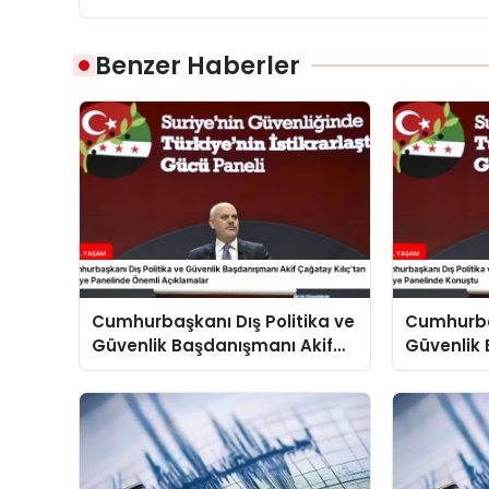
Benzer Haberler
Cumhurbaşkanı Dış Politika ve
Cumhurbaş
Güvenlik Başdanışmanı Akif
Güvenlik 
Çağatay Kılıç’tan Suriye
Çağatay K
Panelinde Önemli Açıklamalar
Konuştu