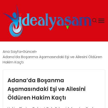
ANASAYFA
Ana Sayfa
Güncel
Adana’da Boşanma Aşamasındaki Eşi ve Ailesini Öldüren
GÜNDEM
Hakim Kaçtı
EKONOMI
Adana’da Boşanma
İDEAL YAŞAM
Aşamasındaki Eşi ve Ailesini
Öldüren Hakim Kaçtı
İDEAL SPOR