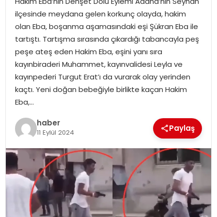
Hakim Eba’nın Dehşet Dolu Eylemi Adana’nın Seyhan
YAŞAM
ilçesinde meydana gelen korkunç olayda, hakim
olan Eba, boşanma aşamasındaki eşi Şükran Eba ile
MAGAZIN
tartıştı. Tartışma sırasında çıkardığı tabancayla peş
peşe ateş eden Hakim Eba, eşini yanı sıra
SAĞLIK
kayınbiraderi Muhammet, kayınvalidesi Leyla ve
kayınpederi Turgut Erat’ı da vurarak olay yerinden
SOSYAL HABER
kaçtı. Yeni doğan bebeğiyle birlikte kaçan Hakim
Eba,…
haber
Paylaş
11 Eylül 2024