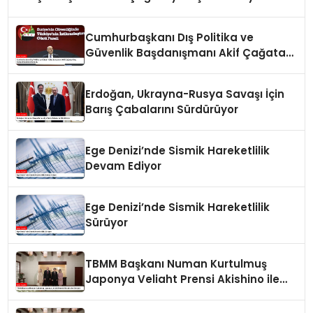
Panelinde Önemli Açıklamalar
Cumhurbaşkanı Dış Politika ve
Güvenlik Başdanışmanı Akif Çağatay
Kılıç Suriye Panelinde Konuştu
Erdoğan, Ukrayna-Rusya Savaşı İçin
Barış Çabalarını Sürdürüyor
Ege Denizi’nde Sismik Hareketlilik
Devam Ediyor
Ege Denizi’nde Sismik Hareketlilik
Sürüyor
TBMM Başkanı Numan Kurtulmuş
Japonya Veliaht Prensi Akishino ile
Görüştü