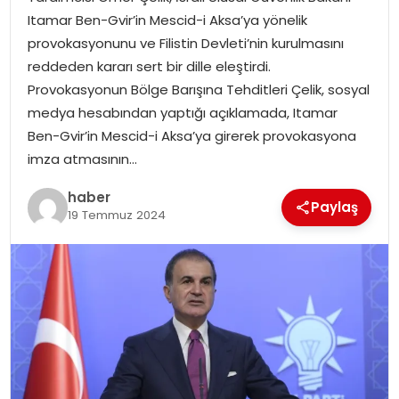
YAŞAM
Itamar Ben-Gvir’in Mescid-i Aksa’ya yönelik
provokasyonunu ve Filistin Devleti’nin kurulmasını
MAGAZIN
reddeden kararı sert bir dille eleştirdi.
Provokasyonun Bölge Barışına Tehditleri Çelik, sosyal
SAĞLIK
medya hesabından yaptığı açıklamada, Itamar
Ben-Gvir’in Mescid-i Aksa’ya girerek provokasyona
SOSYAL HABER
imza atmasının…
haber
Paylaş
19 Temmuz 2024