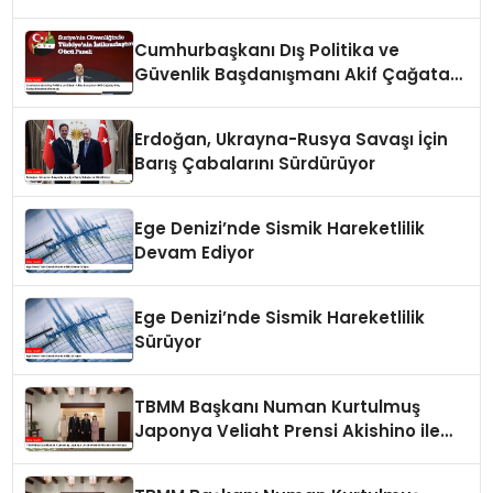
Panelinde Önemli Açıklamalar
Cumhurbaşkanı Dış Politika ve
Güvenlik Başdanışmanı Akif Çağatay
Kılıç Suriye Panelinde Konuştu
Erdoğan, Ukrayna-Rusya Savaşı İçin
Barış Çabalarını Sürdürüyor
Ege Denizi’nde Sismik Hareketlilik
Devam Ediyor
Ege Denizi’nde Sismik Hareketlilik
Sürüyor
TBMM Başkanı Numan Kurtulmuş
Japonya Veliaht Prensi Akishino ile
Görüştü