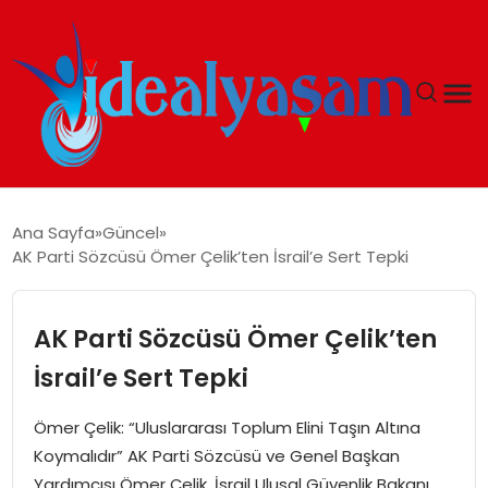
ANASAYFA
Ana Sayfa
Güncel
AK Parti Sözcüsü Ömer Çelik’ten İsrail’e Sert Tepki
GÜNDEM
EKONOMI
AK Parti Sözcüsü Ömer Çelik’ten
İsrail’e Sert Tepki
İDEAL YAŞAM
Ömer Çelik: “Uluslararası Toplum Elini Taşın Altına
İDEAL SPOR
Koymalıdır” AK Parti Sözcüsü ve Genel Başkan
Yardımcısı Ömer Çelik, İsrail Ulusal Güvenlik Bakanı