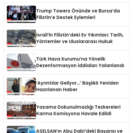
Trump Towers Önünde ve Bursa’da
Filistin’e Destek Eylemleri
İsrail’in Filistin’deki Ev Yıkımları: Tarih,
Yöntemler ve Uluslararası Hukuk
Türk Hava Kurumu’na Yönelik
Dezenformasyon İddiaları Yalanlandı
‘Ayrıntılar Geliyor…’ Başlıklı Yeniden
Hazırlanan Haber
Yasama Dokunulmazlığı Tezkereleri
Karma Komisyona Havale Edildi
ASELSAN’ın Abu Dabi’deki Başarısı ve