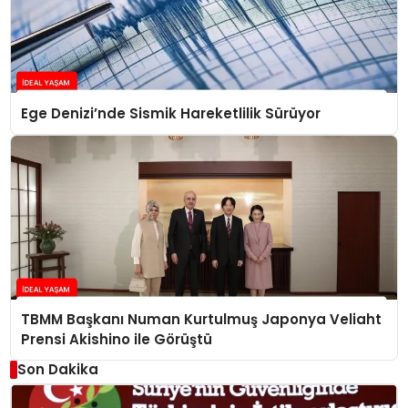
Ege Denizi’nde Sismik Hareketlilik Sürüyor
TBMM Başkanı Numan Kurtulmuş Japonya Veliaht
Prensi Akishino ile Görüştü
Son Dakika