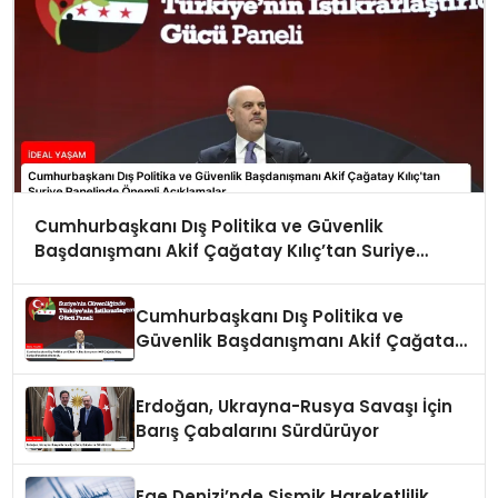
Cumhurbaşkanı Dış Politika ve Güvenlik
Başdanışmanı Akif Çağatay Kılıç’tan Suriye
Panelinde Önemli Açıklamalar
Cumhurbaşkanı Dış Politika ve
Güvenlik Başdanışmanı Akif Çağatay
Kılıç Suriye Panelinde Konuştu
Erdoğan, Ukrayna-Rusya Savaşı İçin
Barış Çabalarını Sürdürüyor
Ege Denizi’nde Sismik Hareketlilik