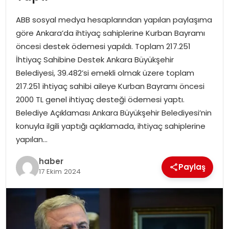
YAŞAM
ABB sosyal medya hesaplarından yapılan paylaşıma
MAGAZIN
göre Ankara’da ihtiyaç sahiplerine Kurban Bayramı
öncesi destek ödemesi yapıldı. Toplam 217.251
SAĞLIK
İhtiyaç Sahibine Destek Ankara Büyükşehir
Belediyesi, 39.482’si emekli olmak üzere toplam
SOSYAL HABER
217.251 ihtiyaç sahibi aileye Kurban Bayramı öncesi
2000 TL genel ihtiyaç desteği ödemesi yaptı.
Belediye Açıklaması Ankara Büyükşehir Belediyesi’nin
konuyla ilgili yaptığı açıklamada, ihtiyaç sahiplerine
yapılan…
haber
Paylaş
17 Ekim 2024