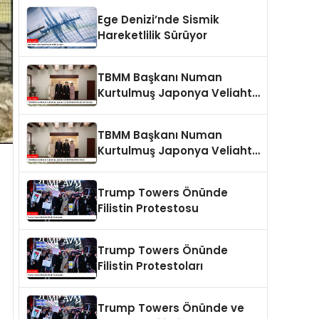
Ege Denizi’nde Sismik
Hareketlilik Sürüyor
TBMM Başkanı Numan
Kurtulmuş Japonya Veliaht
Prensi Akishino ile Görüştü
TBMM Başkanı Numan
Kurtulmuş Japonya Veliaht
Prensi ile Görüştü
Trump Towers Önünde
Filistin Protestosu
Trump Towers Önünde
Filistin Protestoları
Trump Towers Önünde ve