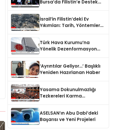
Bursa’da Filistin’e Destek
Eylemleri
İsrail’in Filistin’deki Ev
Yıkımları: Tarih, Yöntemler
ve Uluslararası Hukuk
Türk Hava Kurumu’na
Yönelik Dezenformasyon
İddiaları Yalanlandı
‘Ayrıntılar Geliyor…’ Başlıklı
Yeniden Hazırlanan Haber
Yasama Dokunulmazlığı
Tezkereleri Karma
Komisyona Havale Edildi
ASELSAN’ın Abu Dabi’deki
Başarısı ve Yeni Projeleri