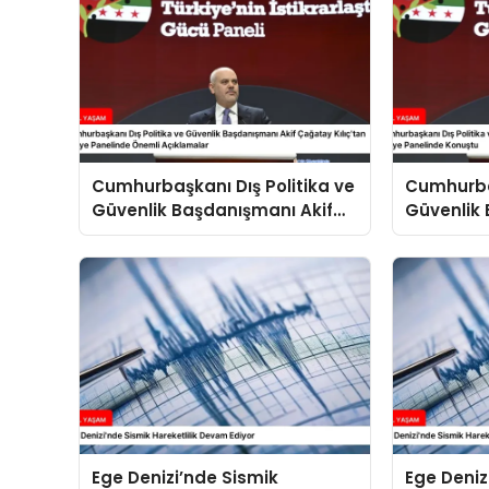
Cumhurbaşkanı Dış Politika ve
Cumhurbaş
Güvenlik Başdanışmanı Akif
Güvenlik 
Çağatay Kılıç’tan Suriye
Çağatay K
Panelinde Önemli Açıklamalar
Konuştu
Ege Denizi’nde Sismik
Ege Deniz