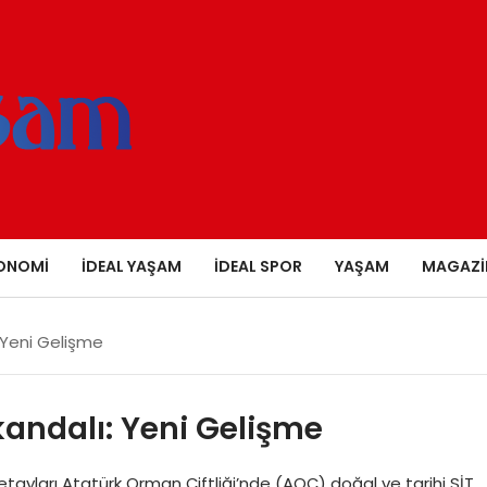
ONOMI
İDEAL YAŞAM
İDEAL SPOR
YAŞAM
MAGAZI
 Yeni Gelişme
andalı: Yeni Gelişme
tayları Atatürk Orman Çiftliği’nde (AOÇ) doğal ve tarihi SİT