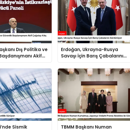
kanı Dış Politika ve
Erdoğan, Ukrayna-Rusya
Başdanışmanı Akif
Savaşı İçin Barış Çabalarını
ılıç Suriye Panelinde
Sürdürüyor
i’nde Sismik
TBMM Başkanı Numan