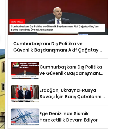
Cumhurbaşkanı Dış Politika ve
Güvenlik Başdanışmanı Akif Çağatay
Kılıç’tan Suriye Panelinde Önemli
Açıklamalar
Cumhurbaşkanı Dış Politika
ve Güvenlik Başdanışmanı
Akif Çağatay Kılıç Suriye
Panelinde Konuştu
Erdoğan, Ukrayna-Rusya
Savaşı İçin Barış Çabalarını
Sürdürüyor
Ege Denizi’nde Sismik
Hareketlilik Devam Ediyor