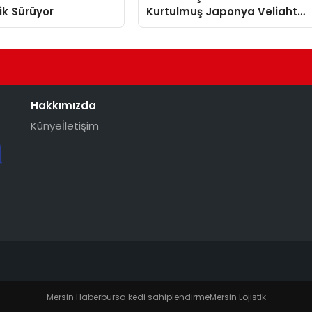
lik Sürüyor
Kurtulmuş Japonya Veliaht
Prensi Akishino ile Görüştü
Hakkımızda
Künye
İletişim
Mersin Haber
bursa kedi sahiplendirme
Mersin Lojistik