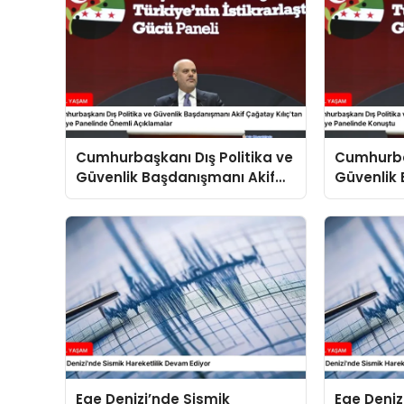
Cumhurbaşkanı Dış Politika ve
Cumhurbaş
Güvenlik Başdanışmanı Akif
Güvenlik 
Çağatay Kılıç’tan Suriye
Çağatay K
Panelinde Önemli Açıklamalar
Konuştu
Ege Denizi’nde Sismik
Ege Deniz