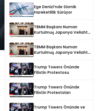
Ege Denizi’nde Sismik
Hareketlilik Sürüyor
TBMM Başkanı Numan
Kurtulmuş Japonya Veliaht
Prensi Akishino ile Görüştü
TBMM Başkanı Numan
Kurtulmuş Japonya Veliaht
Prensi ile Görüştü
Trump Towers Önünde
Filistin Protestosu
Trump Towers Önünde
Filistin Protestoları
Trump Towers Önünde ve