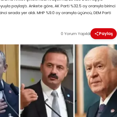
uyla paylaştı. Ankete göre, AK Parti %32.5 oy oranıyla birinci
kinci sırada yer aldı. MHP %9.0 oy oranıyla üçüncü, DEM Parti
0 Yorum Yapıldı
Paylaş