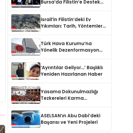
Bursa’da Filistin’e Destek
Eylemleri
İsrail’in Filistin’deki Ev
Yıkımları: Tarih, Yöntemler
ve Uluslararası Hukuk
Türk Hava Kurumu’na
Yönelik Dezenformasyon
İddiaları Yalanlandı
‘Ayrıntılar Geliyor…’ Başlıklı
Yeniden Hazırlanan Haber
Yasama Dokunulmazlığı
Tezkereleri Karma
Komisyona Havale Edildi
ASELSAN’ın Abu Dabi’deki
Başarısı ve Yeni Projeleri