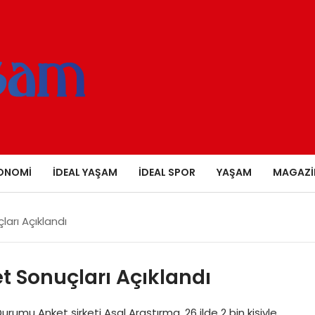
ONOMI
İDEAL YAŞAM
İDEAL SPOR
YAŞAM
MAGAZI
arı Açıklandı
t Sonuçları Açıklandı
urumu Anket şirketi Asal Araştırma, 26 ilde 2 bin kişiyle