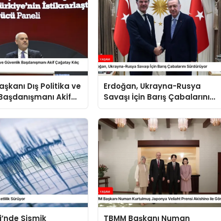
kanı Dış Politika ve
Erdoğan, Ukrayna-Rusya
Başdanışmanı Akif
Savaşı İçin Barış Çabalarını
ılıç Suriye Panelinde
Sürdürüyor
i’nde Sismik
TBMM Başkanı Numan