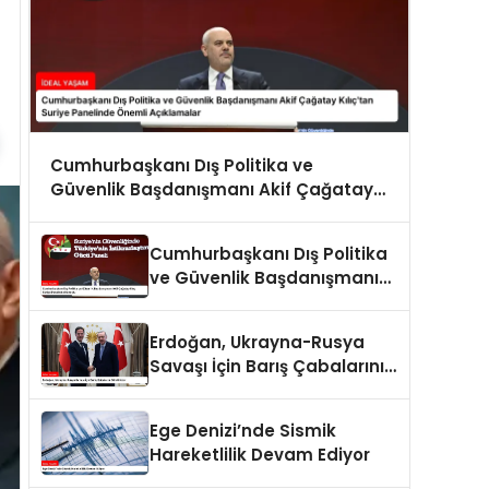
Cumhurbaşkanı Dış Politika ve
Güvenlik Başdanışmanı Akif Çağatay
Kılıç’tan Suriye Panelinde Önemli
Açıklamalar
Cumhurbaşkanı Dış Politika
ve Güvenlik Başdanışmanı
Akif Çağatay Kılıç Suriye
Panelinde Konuştu
Erdoğan, Ukrayna-Rusya
Savaşı İçin Barış Çabalarını
Sürdürüyor
Ege Denizi’nde Sismik
Hareketlilik Devam Ediyor