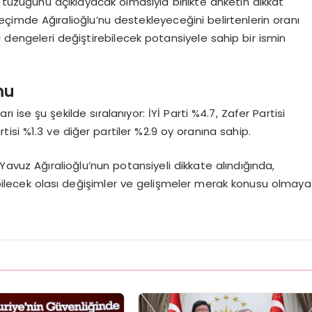
 tüzüğünü açıklayacak olmasıyla birlikte anketin dikkat
seçimde Ağıralioğlu’nu destekleyeceğini belirtenlerin oranı
i dengeleri değiştirebilecek potansiyele sahip bir ismin
mu
ı ise şu şekilde sıralanıyor: İYİ Parti %4.7, Zafer Partisi
rtisi %1.3 ve diğer partiler %2.9 oy oranına sahip.
 Yavuz Ağıralioğlu’nun potansiyeli dikkate alındığında,
ecek olası değişimler ve gelişmeler merak konusu olmaya