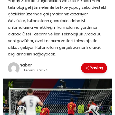
Yapay Zeka ile Güçlendirilen Gözlükler Yolda Yeni
YAŞAM
teknoloji geliştirmeleri ile birlikte yapay zeka destekli
gözlükler üzerinde çalışmalar hız kazanıyor.
MAGAZIN
Gözlükler, kullanıcıların çevrelerini daha iyi
anlamalarına ve etkileşim kurmalarına yardımcı
SAĞLIK
olacak. Özel Tasarım ve İleri Teknoloji Bir Arada Bu
yeni gözlükler, özel tasarımı ve ileri teknolojisi ile
SOSYAL HABER
dikkat çekiyor. Kullanıcıların gerçek zamanlı olarak
bilgi almasını sağlayacak…
haber
Paylaş
15 Temmuz 2024