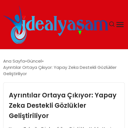
ANASAYFA
Ana Sayfa
Güncel
Ayrıntılar Ortaya Çıkıyor: Yapay Zeka Destekli Gözlükler
GÜNDEM
Geliştiriliyor
EKONOMI
Ayrıntılar Ortaya Çıkıyor: Yapay
İDEAL YAŞAM
Zeka Destekli Gözlükler
Geliştiriliyor
İDEAL SPOR