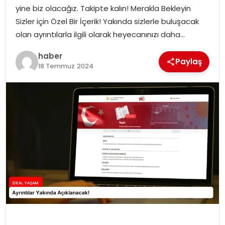
YAŞAM
yine biz olacağız. Takipte kalın! Merakla Bekleyin
Sizler için Özel Bir İçerik! Yakında sizlerle buluşacak
MAGAZIN
olan ayrıntılarla ilgili olarak heyecanınızı daha…
haber
SAĞLIK
Paylaş
18 Temmuz 2024
SOSYAL HABER