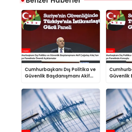
Benzer Haberler
Cumhurbaşkanı Dış Politika ve
Cumhurbaş
Güvenlik Başdanışmanı Akif
Güvenlik 
Çağatay Kılıç’tan Suriye
Çağatay K
Panelinde Önemli Açıklamalar
Konuştu