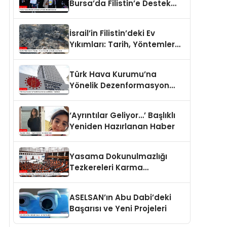
Bursa’da Filistin’e Destek
Eylemleri
İsrail’in Filistin’deki Ev
Yıkımları: Tarih, Yöntemler
ve Uluslararası Hukuk
Türk Hava Kurumu’na
Yönelik Dezenformasyon
İddiaları Yalanlandı
‘Ayrıntılar Geliyor…’ Başlıklı
Yeniden Hazırlanan Haber
Yasama Dokunulmazlığı
Tezkereleri Karma
Komisyona Havale Edildi
ASELSAN’ın Abu Dabi’deki
Başarısı ve Yeni Projeleri