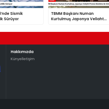
i’nde Sismik
TBMM Başkanı Numan
lik Sürüyor
Kurtulmuş Japonya Veliaht
Prensi Akishino ile Görüştü
Hakkımızda
Künye
İletişim