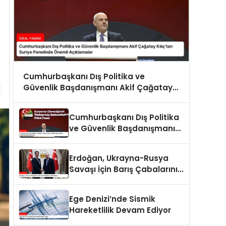
Cumhurbaşkanı Dış Politika ve
Güvenlik Başdanışmanı Akif Çağatay
Kılıç’tan Suriye Panelinde Önemli
Açıklamalar
Cumhurbaşkanı Dış Politika
ve Güvenlik Başdanışmanı
Akif Çağatay Kılıç Suriye
Panelinde Konuştu
Erdoğan, Ukrayna-Rusya
Savaşı İçin Barış Çabalarını
Sürdürüyor
Ege Denizi’nde Sismik
Hareketlilik Devam Ediyor