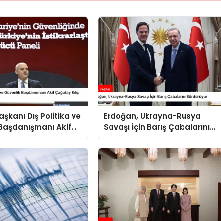
kanı Dış Politika ve
Erdoğan, Ukrayna-Rusya
Başdanışmanı Akif
Savaşı İçin Barış Çabalarını
ılıç Suriye Panelinde
Sürdürüyor